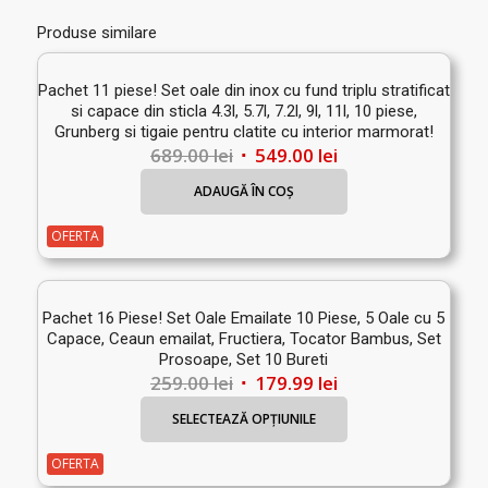
Produse similare
Pachet 11 piese! Set oale din inox cu fund triplu stratificat
si capace din sticla 4.3l, 5.7l, 7.2l, 9l, 11l, 10 piese,
Grunberg si tigaie pentru clatite cu interior marmorat!
Prețul
Prețul
689.00
lei
549.00
lei
inițial
curent
ADAUGĂ ÎN COȘ
a
este:
fost:
549.00 lei.
OFERTA
689.00 lei.
Pachet 16 Piese! Set Oale Emailate 10 Piese, 5 Oale cu 5
Capace, Ceaun emailat, Fructiera, Tocator Bambus, Set
Prosoape, Set 10 Bureti
Prețul
Prețul
259.00
lei
179.99
lei
inițial
curent
SELECTEAZĂ OPȚIUNILE
a
este:
fost:
179.99 lei.
OFERTA
259.00 lei.