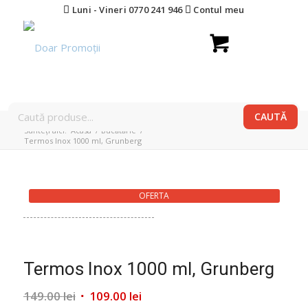
Luni - Vineri 0770 241 946
Contul meu
Sunteți aici:
Acasa
/
Bucătărie
/
Termos Inox 1000 ml, Grunberg
OFERTA
Termos Inox 1000 ml, Grunberg
Prețul
Prețul
149.00
lei
109.00
lei