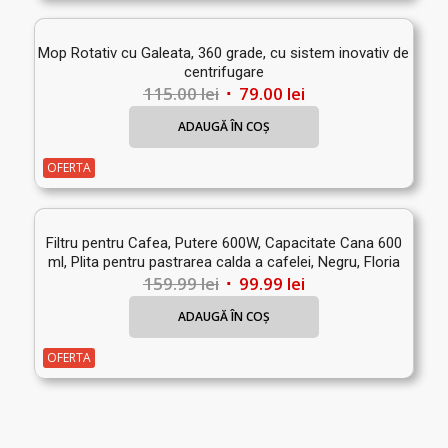
Mop Rotativ cu Galeata, 360 grade, cu sistem inovativ de
centrifugare
Prețul
Prețul
115.00
lei
79.00
lei
inițial
curent
ADAUGĂ ÎN COȘ
a
este:
fost:
79.00 lei.
OFERTA
115.00 lei.
Filtru pentru Cafea, Putere 600W, Capacitate Cana 600
ml, Plita pentru pastrarea calda a cafelei, Negru, Floria
Prețul
Prețul
159.99
lei
99.99
lei
inițial
curent
ADAUGĂ ÎN COȘ
a
este:
fost:
99.99 lei.
OFERTA
159.99 lei.