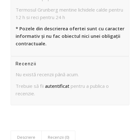
Termosul Grunberg mentine lichidele calde pentru
12 h si reci pentru 24 h
* Pozele din descrierea ofertei sunt cu caracter
informativ și nu fac obiectul nici unei obligații
contractuale.
Recenzii
Nu există recenzii până acum.
Trebuie să fii
autentificat
pentru a publica o
recenzie.
Descriere
Recenzii (0)