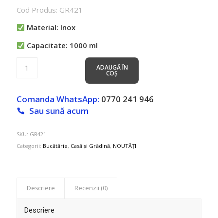
inițial
curent
Cod Produs: GR421
a
este:
fost:
109.00 lei.
Material: Inox
149.00 lei.
Capacitate: 1000 ml
ADAUGĂ ÎN
COȘ
Comanda WhatsApp:
0770 241 946
Sau sună acum
SKU:
GR421
Categorii:
Bucătărie
,
Casă și Grădină
,
NOUTĂȚI
Descriere
Recenzii (0)
Descriere