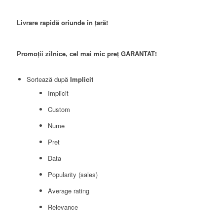
Livrare rapidă oriunde în țară!
Promoții zilnice, cel mai mic preț GARANTAT!
Sortează după
Implicit
Implicit
Custom
Nume
Pret
Data
Popularity (sales)
Average rating
Relevance