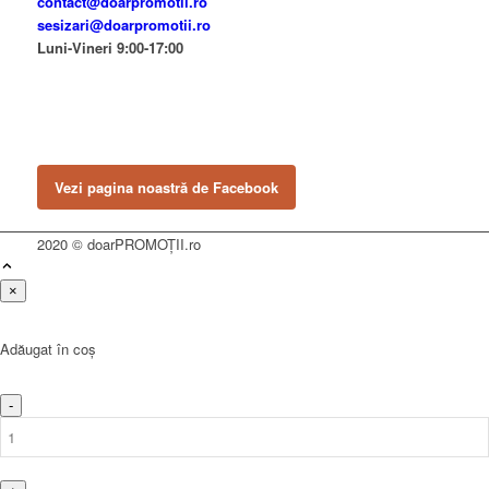
contact@doarpromotii.ro
sesizari@doarpromotii.ro
Luni-Vineri 9:00-17:00
NE GĂSEȘTI PE FACEBOOK
Urmărește ofertele și noutățile noastre direct pe pagina oficială.
Vezi pagina noastră de Facebook
2020 © doarPROMOȚII.ro
×
Adăugat în coș
-