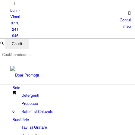
Luni -
Vineri
Contul
0770
meu
241
946
Baie
Detergenti
Prosoape
0
Baterii si Chiuvete
Bucătărie
Tavi si Gratare