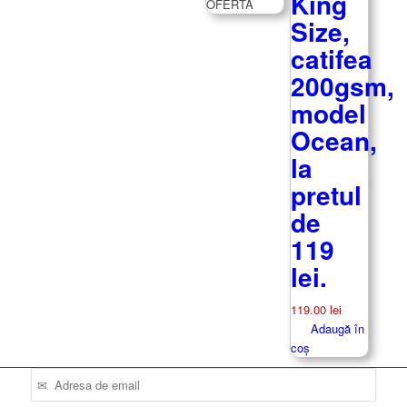
King
fost:
55.00 lei.
OFERTA
Size,
89.00 lei.
catifea
200gsm,
model
Ocean,
la
pretul
de
119
lei.
119.00
lei
Adaugă în
coș