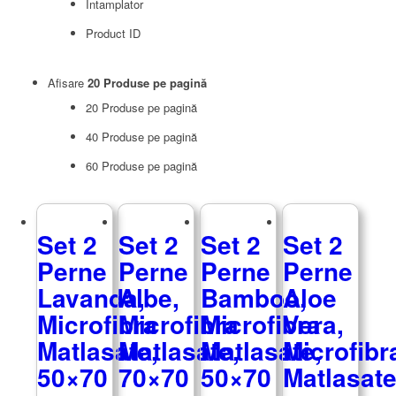
Intamplator
Product ID
Afisare
20 Produse pe pagină
20 Produse pe pagină
40 Produse pe pagină
60 Produse pe pagină
Set 2
Set 2
Set 2
Set 2
Perne
Perne
Perne
Perne
Lavanda,
Albe,
Bamboo,
Aloe
Microfibra
Microfibra
Microfibra
Vera,
Matlasate,
Matlasate,
Matlasate,
Microfibr
50×70
70×70
50×70
Matlasate