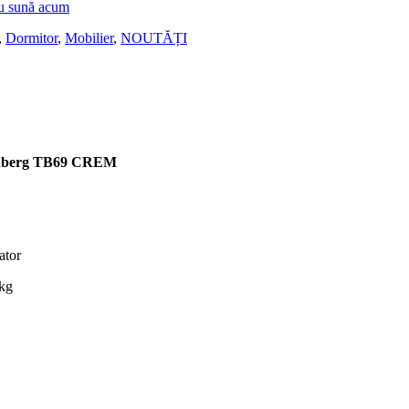
u sună acum
,
Dormitor
,
Mobilier
,
NOUTĂȚI
unberg TB69
CREM
ator
 kg