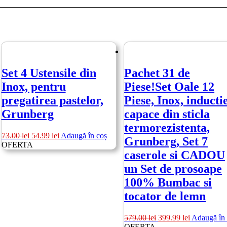
Set 4 Ustensile din
Pachet 31 de
Inox, pentru
Piese!Set Oale 12
pregatirea pastelor,
Piese, Inox, inductie
Grunberg
capace din sticla
termorezistenta,
Prețul
Prețul
73.00
lei
54.99
lei
Adaugă în coș
Grunberg, Set 7
inițial
curent
OFERTA
caserole si CADOU
a
este:
fost:
54.99 lei.
un Set de prosoape
73.00 lei.
100% Bumbac si
tocator de lemn
Prețul
Prețul
579.00
lei
399.99
lei
Adaugă în
inițial
curent
OFERTA