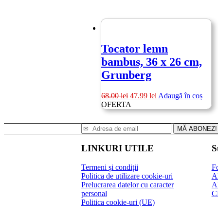
Tocator lemn
bambus, 36 x 26 cm,
Grunberg
Prețul
Prețul
68.00
lei
47.99
lei
Adaugă în coș
inițial
curent
OFERTA
a
este:
fost:
47.99 lei.
MĂ ABONEZ!
68.00 lei.
LINKURI UTILE
S
Termeni și condiții
Fo
Politica de utilizare cookie-uri
A
Prelucrarea datelor cu caracter
A
personal
C
Politica cookie-uri (UE)