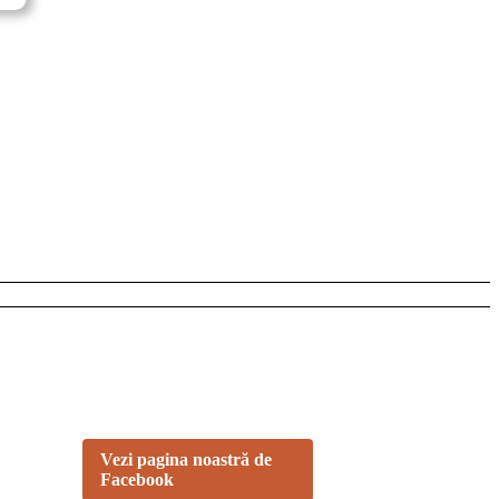
NE GĂSEȘTI PE
FACEBOOK
Urmărește ofertele și noutățile
noastre direct pe pagina oficială.
Vezi pagina noastră de
Facebook