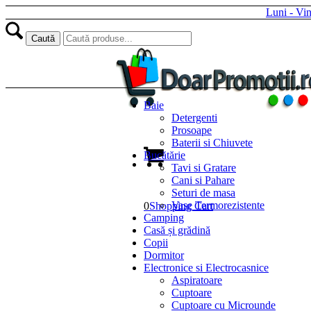
Luni - Vi
Baie
Detergenti
Prosoape
Baterii si Chiuvete
Bucătărie
Tavi si Gratare
Cani si Pahare
Seturi de masa
Vase Termorezistente
0
Shopping Cart
Camping
Casă și grădină
Copii
Dormitor
Electronice si Electrocasnice
Aspiratoare
Cuptoare
Cuptoare cu Microunde