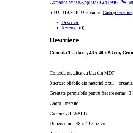
sertare
Comanda WhatsApp:
0770 241 946
|
Sa
,
48
SKU:
TB69 BEJ
Categorii:
Casă și Grădină
x
Descriere
40
Recenzii (0)
x
53
cm,
Descriere
Grunberg,
Crem
Comoda 3 sertare , 48 x 40 x 53 cm, Gr
Comoda metalica cu blat din MDF
3 sertare pliabile din material textil + organiz
Greutate permisibila pentru fiecare sertar : 3
Cadru : metalic
Culoare : BEJ/ALB
Dimensiune : 48 x 40 x 53 cm