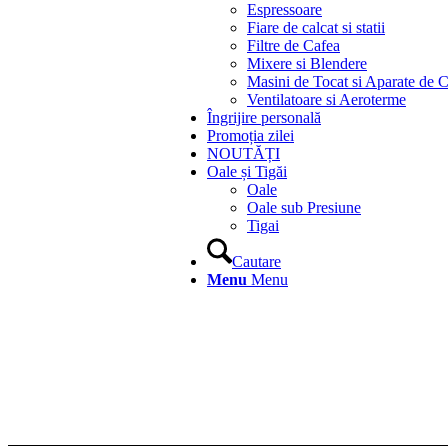
Espressoare
Fiare de calcat si statii
Filtre de Cafea
Mixere si Blendere
Masini de Tocat si Aparate de C
Ventilatoare si Aeroterme
Îngrijire personală
Promoția zilei
NOUTĂȚI
Oale și Tigăi
Oale
Oale sub Presiune
Tigai
Cautare
Menu
Menu