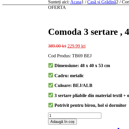
Sunteți aici:
Acasa
1
/
Casă și Grădină
2
/
Com
OFERTA
Comoda 3 sertare , 
Prețul
Prețul
389.00
lei
229.99
lei
inițial
curent
Cod Produs: TB69 BEJ
a
este:
fost:
229.99 lei.
Dimensiune: 48 x 40 x 53 cm
389.00 lei.
Cadru: metalic
Culoare: BEJ/ALB
3 sertare pliabile din material textil +
Potrivit pentru birou, hol si dormitor
Cantitate
Comoda
Adaugă în coș
3