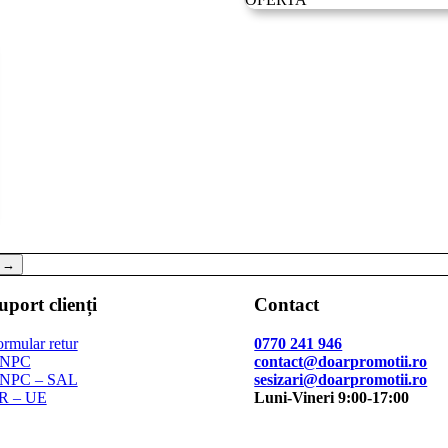
a
este:
fost:
399.99 lei.
579.00 lei.
→
uport clienți
Contact
rmular retur
0770 241 946
NPC
contact@doarpromotii.ro
NPC – SAL
sesizari@doarpromotii.ro
R – UE
Luni-Vineri 9:00-17:00