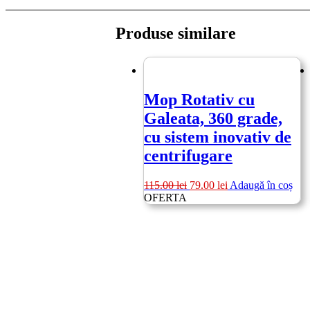
Produse similare
Mop Rotativ cu
Galeata, 360 grade,
cu sistem inovativ de
centrifugare
Prețul
Prețul
115.00
lei
79.00
lei
Adaugă în coș
inițial
curent
OFERTA
a
este:
fost:
79.00 lei.
115.00 lei.