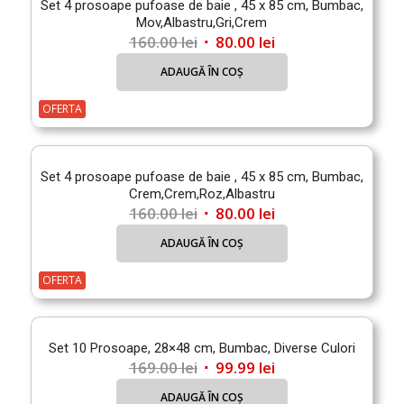
Set 4 prosoape pufoase de baie , 45 x 85 cm, Bumbac,
Mov,Albastru,Gri,Crem
Prețul
Prețul
160.00
lei
80.00
lei
inițial
curent
ADAUGĂ ÎN COȘ
a
este:
fost:
80.00 lei.
OFERTA
160.00 lei.
Set 4 prosoape pufoase de baie , 45 x 85 cm, Bumbac,
Crem,Crem,Roz,Albastru
Prețul
Prețul
160.00
lei
80.00
lei
inițial
curent
ADAUGĂ ÎN COȘ
a
este:
fost:
80.00 lei.
OFERTA
160.00 lei.
Set 10 Prosoape, 28×48 cm, Bumbac, Diverse Culori
Prețul
Prețul
169.00
lei
99.99
lei
inițial
curent
ADAUGĂ ÎN COȘ