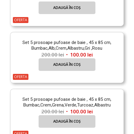
inițial
curent
ADAUGĂ ÎN COȘ
a
este:
fost:
100.00 lei.
OFERTA
200.00 lei.
Set 5 prosoape pufoase de baie , 45 x 85 cm,
Bumbac,Alb,Crem,Albastru,Gri ,Rosu
Prețul
Prețul
200.00
lei
100.00
lei
inițial
curent
ADAUGĂ ÎN COȘ
a
este:
fost:
100.00 lei.
OFERTA
200.00 lei.
Set 5 prosoape pufoase de baie , 45 x 85 cm,
Bumbac,Crem,Grena,Verde,Turcoaz,Albastru
Prețul
Prețul
200.00
lei
100.00
lei
inițial
curent
ADAUGĂ ÎN COȘ
a
este:
fost:
100.00 lei.
OFERTA