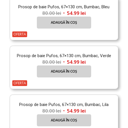
Prosop de baie Pufos, 67×130 cm, Bumbac, Bleu
Prețul
Prețul
80.00
lei
54.99
lei
inițial
curent
ADAUGĂ ÎN COȘ
a
este:
fost:
54.99 lei.
OFERTA
80.00 lei.
Prosop de baie Pufos, 67×130 cm, Bumbac, Verde
Prețul
Prețul
80.00
lei
54.99
lei
inițial
curent
ADAUGĂ ÎN COȘ
a
este:
fost:
54.99 lei.
OFERTA
80.00 lei.
Prosop de baie Pufos, 67×130 cm, Bumbac, Lila
Prețul
Prețul
80.00
lei
54.99
lei
inițial
curent
ADAUGĂ ÎN COȘ
a
este: