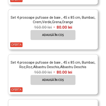
200.00 lei.
Set 4 prosoape pufoase de baie , 45 x 85 cm, Bumbac,
Crem,Verde,Grena,Orange
Prețul
Prețul
160.00
lei
80.00
lei
inițial
curent
ADAUGĂ ÎN COȘ
a
este:
fost:
80.00 lei.
OFERTA
160.00 lei.
Set 4 prosoape pufoase de baie , 45 x 85 cm, Bumbac,
Roz,Roz,Albastru Deschis,Albastru Deschis
Prețul
Prețul
160.00
lei
80.00
lei
inițial
curent
ADAUGĂ ÎN COȘ
a
este:
fost:
80.00 lei.
OFERTA
160.00 lei.