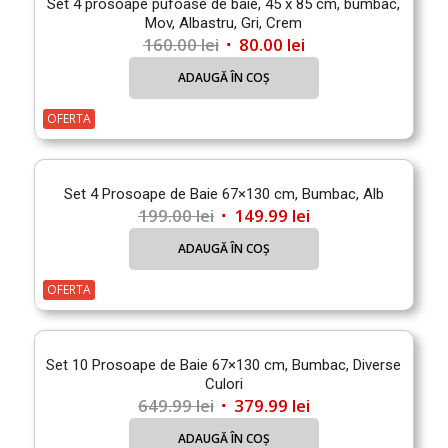
Set 4 prosoape pufoase de baie, 45 x 85 cm, bumbac,
Mov, Albastru, Gri, Crem
Prețul
Prețul
160.00
lei
80.00
lei
inițial
curent
ADAUGĂ ÎN COȘ
a
este:
fost:
80.00 lei.
OFERTA
160.00 lei.
Set 4 Prosoape de Baie 67×130 cm, Bumbac, Alb
Prețul
Prețul
199.00
lei
149.99
lei
inițial
curent
ADAUGĂ ÎN COȘ
a
este:
fost:
149.99 lei.
OFERTA
199.00 lei.
Set 10 Prosoape de Baie 67×130 cm, Bumbac, Diverse
Culori
Prețul
Prețul
649.99
lei
379.99
lei
inițial
curent
ADAUGĂ ÎN COȘ