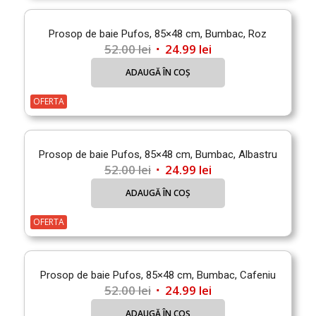
Prosop de baie Pufos, 85×48 cm, Bumbac, Roz
Prețul
Prețul
52.00
lei
24.99
lei
inițial
curent
ADAUGĂ ÎN COȘ
a
este:
fost:
24.99 lei.
OFERTA
52.00 lei.
Prosop de baie Pufos, 85×48 cm, Bumbac, Albastru
Prețul
Prețul
52.00
lei
24.99
lei
inițial
curent
ADAUGĂ ÎN COȘ
a
este:
fost:
24.99 lei.
OFERTA
52.00 lei.
Prosop de baie Pufos, 85×48 cm, Bumbac, Cafeniu
Prețul
Prețul
52.00
lei
24.99
lei
inițial
curent
ADAUGĂ ÎN COȘ