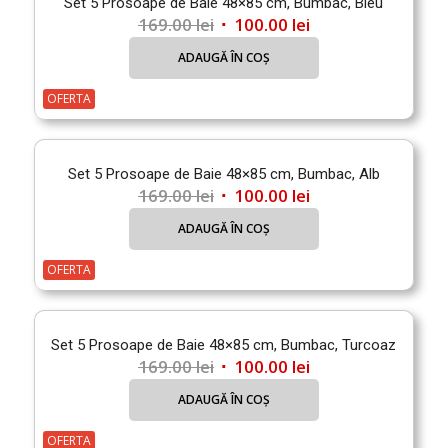
Set 5 Prosoape de Baie 48×85 cm, Bumbac, Bleu
Prețul
Prețul
169.00
lei
100.00
lei
inițial
curent
ADAUGĂ ÎN COȘ
a
este:
fost:
100.00 lei.
OFERTA
169.00 lei.
Set 5 Prosoape de Baie 48×85 cm, Bumbac, Alb
Prețul
Prețul
169.00
lei
100.00
lei
inițial
curent
ADAUGĂ ÎN COȘ
a
este:
fost:
100.00 lei.
OFERTA
169.00 lei.
Set 5 Prosoape de Baie 48×85 cm, Bumbac, Turcoaz
Prețul
Prețul
169.00
lei
100.00
lei
inițial
curent
ADAUGĂ ÎN COȘ
a
este:
fost:
100.00 lei.
OFERTA