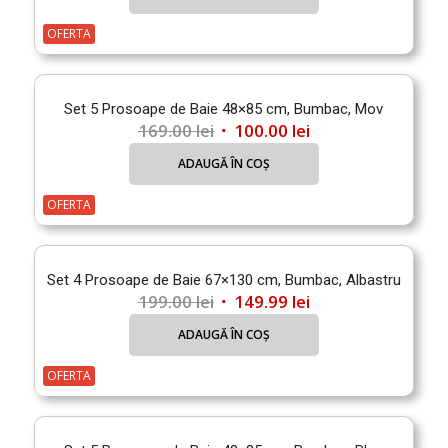
a
este:
fost:
99.99 lei.
OFERTA
169.00 lei.
Set 5 Prosoape de Baie 48×85 cm, Bumbac, Mov
Prețul
Prețul
169.00
lei
100.00
lei
inițial
curent
ADAUGĂ ÎN COȘ
a
este:
fost:
100.00 lei.
OFERTA
169.00 lei.
Set 4 Prosoape de Baie 67×130 cm, Bumbac, Albastru
Prețul
Prețul
199.00
lei
149.99
lei
inițial
curent
ADAUGĂ ÎN COȘ
a
este:
fost:
149.99 lei.
OFERTA
199.00 lei.