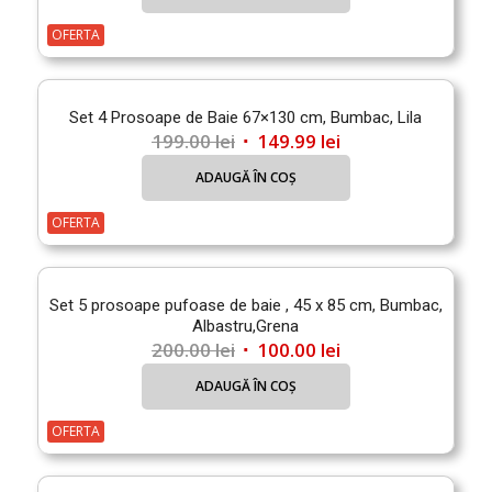
a
este:
fost:
379.99 lei.
OFERTA
649.99 lei.
Set 4 Prosoape de Baie 67×130 cm, Bumbac, Lila
Prețul
Prețul
199.00
lei
149.99
lei
inițial
curent
ADAUGĂ ÎN COȘ
a
este:
fost:
149.99 lei.
OFERTA
199.00 lei.
Set 5 prosoape pufoase de baie , 45 x 85 cm, Bumbac,
Albastru,Grena
Prețul
Prețul
200.00
lei
100.00
lei
inițial
curent
ADAUGĂ ÎN COȘ
a
este:
fost:
100.00 lei.
OFERTA
200.00 lei.