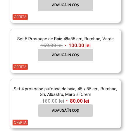
inițial
curent
ADAUGĂ ÎN COȘ
a
este:
fost:
100.00 lei.
OFERTA
169.00 lei.
Set 5 Prosoape de Baie 48×85 cm, Bumbac, Verde
Prețul
Prețul
169.00
lei
100.00
lei
inițial
curent
ADAUGĂ ÎN COȘ
a
este:
fost:
100.00 lei.
OFERTA
169.00 lei.
Set 4 prosoape pufoase de baie, 45 x 85 cm, Bumbac,
Gri, Albastru, Maro si Crem
Prețul
Prețul
160.00
lei
80.00
lei
inițial
curent
ADAUGĂ ÎN COȘ
a
este:
fost:
80.00 lei.
OFERTA
160.00 lei.