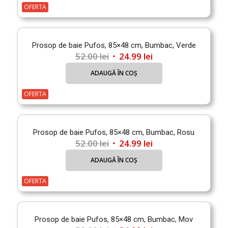
fost:
54.99 lei.
OFERTA
80.00 lei.
Prosop de baie Pufos, 85×48 cm, Bumbac, Verde
Prețul
Prețul
52.00
lei
24.99
lei
inițial
curent
ADAUGĂ ÎN COȘ
a
este:
fost:
24.99 lei.
OFERTA
52.00 lei.
Prosop de baie Pufos, 85×48 cm, Bumbac, Rosu
Prețul
Prețul
52.00
lei
24.99
lei
inițial
curent
ADAUGĂ ÎN COȘ
a
este:
fost:
24.99 lei.
OFERTA
52.00 lei.
Prosop de baie Pufos, 85×48 cm, Bumbac, Mov