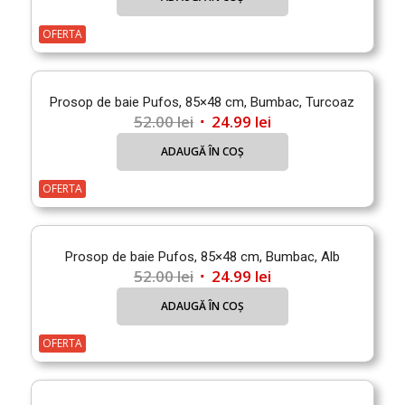
a
este:
fost:
24.99 lei.
OFERTA
52.00 lei.
Prosop de baie Pufos, 85×48 cm, Bumbac, Turcoaz
Prețul
Prețul
52.00
lei
24.99
lei
inițial
curent
ADAUGĂ ÎN COȘ
a
este:
fost:
24.99 lei.
OFERTA
52.00 lei.
Prosop de baie Pufos, 85×48 cm, Bumbac, Alb
Prețul
Prețul
52.00
lei
24.99
lei
inițial
curent
ADAUGĂ ÎN COȘ
a
este:
fost:
24.99 lei.
OFERTA
52.00 lei.