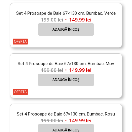
Set 4 Prosoape de Baie 67×130 cm, Bumbac, Verde
Prețul
Prețul
199.00
lei
149.99
lei
inițial
curent
ADAUGĂ ÎN COȘ
a
este:
fost:
149.99 lei.
OFERTA
199.00 lei.
Set 4 Prosoape de Baie 67×130 cm, Bumbac, Mov
Prețul
Prețul
199.00
lei
149.99
lei
inițial
curent
ADAUGĂ ÎN COȘ
a
este:
fost:
149.99 lei.
OFERTA
199.00 lei.
Set 4 Prosoape de Baie 67×130 cm, Bumbac, Rosu
Prețul
Prețul
199.00
lei
149.99
lei
inițial
curent
ADAUGĂ ÎN COȘ