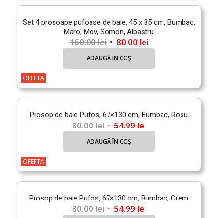
Set 4 prosoape pufoase de baie, 45 x 85 cm, Bumbac,
Maro, Mov, Somon, Albastru
Prețul
Prețul
160.00
lei
80.00
lei
inițial
curent
ADAUGĂ ÎN COȘ
a
este:
fost:
80.00 lei.
OFERTA
160.00 lei.
Prosop de baie Pufos, 67×130 cm, Bumbac, Rosu
Prețul
Prețul
80.00
lei
54.99
lei
inițial
curent
ADAUGĂ ÎN COȘ
a
este:
fost:
54.99 lei.
OFERTA
80.00 lei.
Prosop de baie Pufos, 67×130 cm, Bumbac, Crem
Prețul
Prețul
80.00
lei
54.99
lei