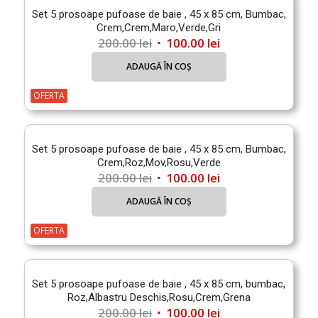
Set 5 prosoape pufoase de baie , 45 x 85 cm, Bumbac,
Crem,Crem,Maro,Verde,Gri
Prețul
Prețul
200.00
lei
100.00
lei
inițial
curent
ADAUGĂ ÎN COȘ
a
este:
fost:
100.00 lei.
OFERTA
200.00 lei.
Set 5 prosoape pufoase de baie , 45 x 85 cm, Bumbac,
Crem,Roz,Mov,Rosu,Verde
Prețul
Prețul
200.00
lei
100.00
lei
inițial
curent
ADAUGĂ ÎN COȘ
a
este:
fost:
100.00 lei.
OFERTA
200.00 lei.
Set 5 prosoape pufoase de baie , 45 x 85 cm, bumbac,
Roz,Albastru Deschis,Rosu,Crem,Grena
Prețul
Prețul
200.00
lei
100.00
lei