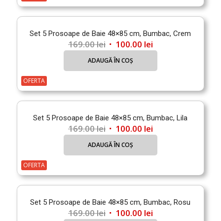
169.00 lei.
Set 5 Prosoape de Baie 48×85 cm, Bumbac, Crem
Prețul
Prețul
169.00
lei
100.00
lei
inițial
curent
ADAUGĂ ÎN COȘ
a
este:
fost:
100.00 lei.
OFERTA
169.00 lei.
Set 5 Prosoape de Baie 48×85 cm, Bumbac, Lila
Prețul
Prețul
169.00
lei
100.00
lei
inițial
curent
ADAUGĂ ÎN COȘ
a
este:
fost:
100.00 lei.
OFERTA
169.00 lei.
Set 5 Prosoape de Baie 48×85 cm, Bumbac, Rosu
Prețul
Prețul
169.00
lei
100.00
lei