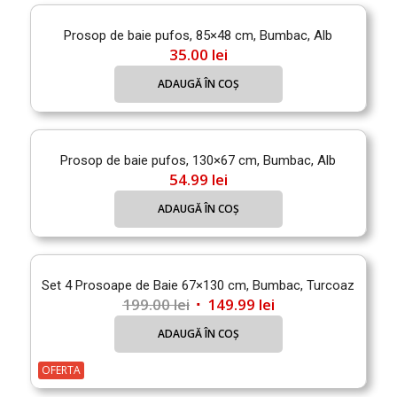
Prosop de baie pufos, 85×48 cm, Bumbac, Alb
35.00
lei
ADAUGĂ ÎN COȘ
Prosop de baie pufos, 130×67 cm, Bumbac, Alb
54.99
lei
ADAUGĂ ÎN COȘ
Set 4 Prosoape de Baie 67×130 cm, Bumbac, Turcoaz
Prețul
Prețul
199.00
lei
149.99
lei
inițial
curent
ADAUGĂ ÎN COȘ
a
este:
fost:
149.99 lei.
OFERTA
199.00 lei.