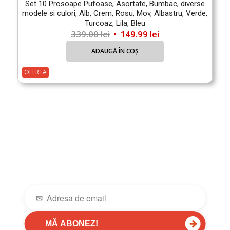
Set 10 Prosoape Pufoase, Asortate, Bumbac, diverse
modele si culori, Alb, Crem, Rosu, Mov, Albastru, Verde,
Turcoaz, Lila, Bleu
Prețul
Prețul
339.00
lei
149.99
lei
inițial
curent
ADAUGĂ ÎN COȘ
a
este:
fost:
149.99 lei.
OFERTA
339.00 lei.
→
MĂ ABONEZ!