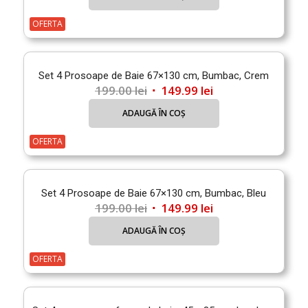
a
este:
fost:
149.99 lei.
OFERTA
199.00 lei.
Set 4 Prosoape de Baie 67×130 cm, Bumbac, Crem
Prețul
Prețul
199.00
lei
149.99
lei
inițial
curent
ADAUGĂ ÎN COȘ
a
este:
fost:
149.99 lei.
OFERTA
199.00 lei.
Set 4 Prosoape de Baie 67×130 cm, Bumbac, Bleu
Prețul
Prețul
199.00
lei
149.99
lei
inițial
curent
ADAUGĂ ÎN COȘ
a
este:
fost:
149.99 lei.
OFERTA
199.00 lei.