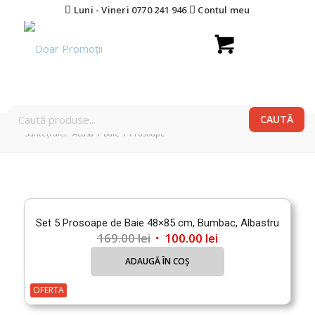
Luni - Vineri 0770 241 946
Contul meu
Sunteți aici:
Acasa
/
Baie
/
Prosoape
Set 5 Prosoape de Baie 48×85 cm, Bumbac, Albastru
Prețul
Prețul
169.00
lei
100.00
lei
inițial
curent
ADAUGĂ ÎN COȘ
a
este:
fost:
100.00 lei.
OFERTA
169.00 lei.