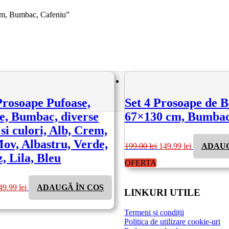
8 cm, Bumbac, Cafeniu”
Prosoape Pufoase,
Set 4 Prosoape de B
e, Bumbac, diverse
67×130 cm, Bumbac
si culori, Alb, Crem,
Prețul
Prețul
ov, Albastru, Verde,
199.00
lei
149.99
lei
ADAUG
inițial
curent
, Lila, Bleu
a
este:
OFERTA
fost:
149.99 lei.
199.00 lei.
rețul
Prețul
49.99
lei
ADAUGĂ ÎN COȘ
ițial
curent
LINKURI UTILE
este:
st:
149.99 lei.
Termeni și condiții
39.00 lei.
Politica de utilizare cookie-uri