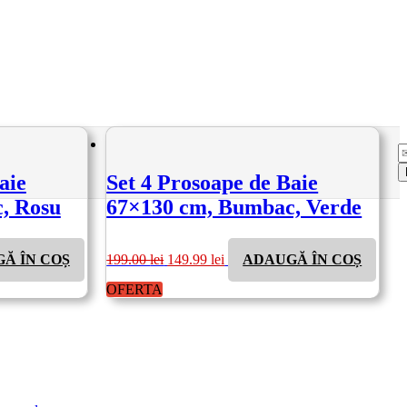
aie
Set 4 Prosoape de Baie
, Rosu
67×130 cm, Bumbac, Verde
Prețul
Prețul
Ă ÎN COȘ
199.00
lei
149.99
lei
ADAUGĂ ÎN COȘ
inițial
curent
a
este:
OFERTA
fost:
149.99 lei.
199.00 lei.