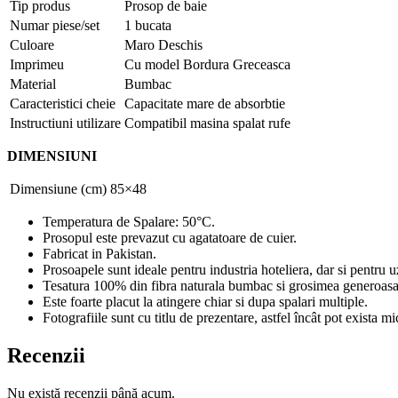
Tip produs
Prosop de baie
Numar piese/set
1 bucata
Culoare
Maro Deschis
Imprimeu
Cu model Bordura Greceasca
Material
Bumbac
Caracteristici cheie
Capacitate mare de absorbtie
Instructiuni utilizare
Compatibil masina spalat rufe
DIMENSIUNI
Dimensiune (cm)
85×48
Temperatura de Spalare: 50°C.
Prosopul este prevazut cu agatatoare de cuier.
Fabricat in Pakistan.
Prosoapele sunt ideale pentru industria hoteliera, dar si pentru u
Tesatura 100% din fibra naturala bumbac si grosimea generoasa 
Este foarte placut la atingere chiar si dupa spalari multiple.
Fotografiile sunt cu titlu de prezentare, astfel încât pot exista 
Recenzii
Nu există recenzii până acum.