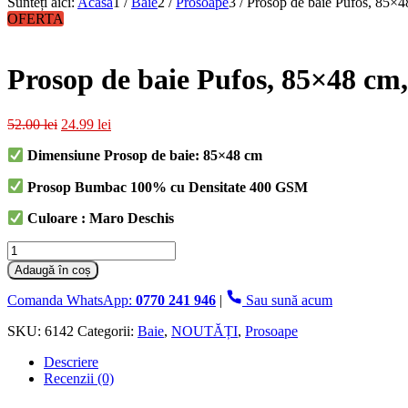
Sunteți aici:
Acasa
1
/
Baie
2
/
Prosoape
3
/
Prosop de baie Pufos, 85×
OFERTA
Prosop de baie Pufos, 85×48 cm
Prețul
Prețul
52.00
lei
24.99
lei
inițial
curent
Dimensiune Prosop de baie: 85
×48 cm
a
este:
fost:
24.99 lei.
Prosop Bumbac 100% cu Densitate 400 GSM
52.00 lei.
Culoare : Maro Deschis
Cantitate
Prosop
Adaugă în coș
de
baie
Comanda WhatsApp:
0770 241 946
|
Sau sună acum
Pufos,
85×48
SKU:
6142
Categorii:
Baie
,
NOUTĂȚI
,
Prosoape
cm,
Descriere
Bumbac,
Recenzii (0)
Cafeniu