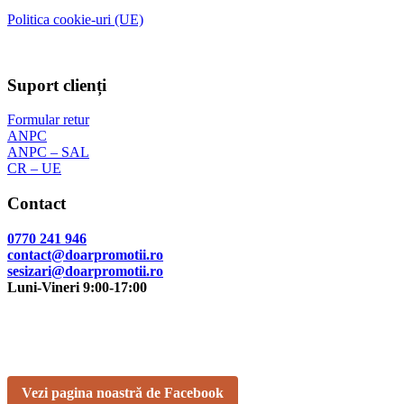
Politica cookie-uri (UE)
Suport clienți
Formular retur
ANPC
ANPC – SAL
CR – UE
Contact
0770 241 946
contact@doarpromotii.ro
sesizari@doarpromotii.ro
Luni-Vineri 9:00-17:00
NE GĂSEȘTI PE FACEBOOK
Urmărește ofertele și noutățile noastre direct pe pagina oficială.
Vezi pagina noastră de Facebook