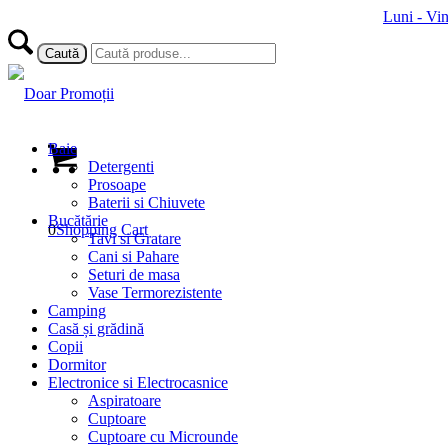
Luni - Vi
Baie
Detergenti
Prosoape
Baterii si Chiuvete
Bucătărie
0
Shopping Cart
Tavi si Gratare
Cani si Pahare
Seturi de masa
Vase Termorezistente
Camping
Casă și grădină
Copii
Dormitor
Electronice si Electrocasnice
Aspiratoare
Cuptoare
Cuptoare cu Microunde