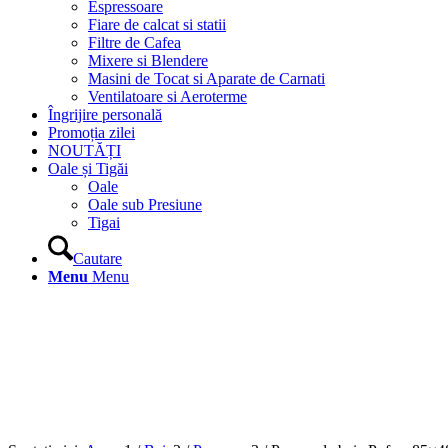
Espressoare
Fiare de calcat si statii
Filtre de Cafea
Mixere si Blendere
Masini de Tocat si Aparate de Carnati
Ventilatoare si Aeroterme
Îngrijire personală
Promoția zilei
NOUTĂȚI
Oale și Tigăi
Oale
Oale sub Presiune
Tigai
Cautare
Menu
Menu