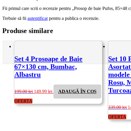
Fii primul care scrii o recenzie pentru „Prosop de baie Pufos, 85×4
Trebuie să fii
autentificat
pentru a publica o recenzie.
Produse similare
Set 4 Prosoape de Baie
Set 10 
67×130 cm, Bumbac,
Asortat
Albastru
modele 
Rosu, M
Prețul
Prețul
Turcoaz
199.00
lei
149.99
lei
ADAUGĂ ÎN COȘ
inițial
curent
a
este:
OFERTA
fost:
149.99 lei.
P
339.00
lei
1
199.00 lei.
in
a
OFERTA
fo
3