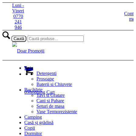
Luni -
Vineri
Contu
0770
me
241
946
Baie
Detergenti
Prosoape
Baterii si Chiuvete
Bucătărie
0
Shopping Cart
Tavi si Gratare
Cani si Pahare
Seturi de masa
Vase Termorezistente
Camping
Casă și grădină
Copii
Dormitor