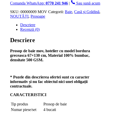
Prosoape
Comanda WhatsApp:
0770 241 946
|
Sau sună acum
de
Baie
SKU:
00000009 MOV
Categorii:
Baie
,
Casă și Grădină
,
67×130
NOUTĂȚI
,
Prosoape
cm,
Descriere
Bumbac,
Recenzii (0)
Mov
Descriere
Prosop de baie mov, hotelier cu model bordura
greceasca 67×130 cm, Material 100% bumbac,
densitate 500 GSM.
* Pozele din descrierea ofertei sunt cu caracter
informativ și nu fac obiectul nici unei obligații
contractuale.
CARACTERISTICI
Tip produs
Prosop de baie
Numar piese/set
4 bucati