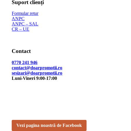
Suport clienți
Formular retur
ANPC
ANPC – SAL
CR – UE
Contact
0770 241 946
contact@doarpromotii.ro
sesizari@doarpromotii.ro
Luni-Vineri 9:00-17:00
NE GĂSEȘTI PE FACEBOOK
Urmărește ofertele și noutățile noastre direct pe pagina
oficială.
Vezi pagina noastră de Facebook