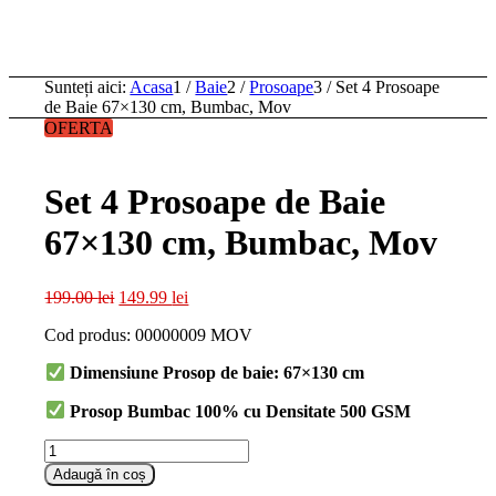
Sunteți aici:
Acasa
1
/
Baie
2
/
Prosoape
3
/
Set 4 Prosoape
de Baie 67×130 cm, Bumbac, Mov
OFERTA
Set 4 Prosoape de Baie
67×130 cm, Bumbac, Mov
Prețul
Prețul
199.00
lei
149.99
lei
inițial
curent
Cod produs: 00000009 MOV
a
este:
fost:
149.99 lei.
Dimensiune Prosop de baie: 67
×130 cm
199.00 lei.
Prosop Bumbac 100% cu Densitate 500 GSM
Cantitate
Set
Adaugă în coș
4