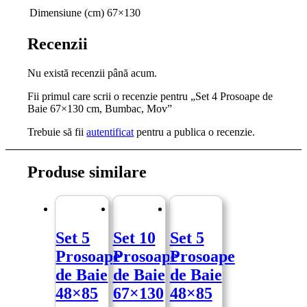
Dimensiune (cm)
67×130
Recenzii
Nu există recenzii până acum.
Fii primul care scrii o recenzie pentru „Set 4 Prosoape de
Baie 67×130 cm, Bumbac, Mov”
Trebuie să fii
autentificat
pentru a publica o recenzie.
Produse similare
Set 5
Set 10
Set 5
Prosoape
Prosoape
Prosoape
de Baie
de Baie
de Baie
48×85
67×130
48×85