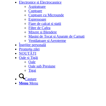
Electronice si Electrocasnice
Aspiratoare
Cuptoare
Cuptoare cu Microunde
Espressoare
Fiare de calcat si statii
Filtre de Cafea
Mixere si Blendere
Masini de Tocat si Aparate de Carnati
Ventilatoare si Aeroterme
Îngrijire personală
Promoția zilei
NOUTĂȚI
Oale și Tigăi
Oale
Oale sub Presiune
Tigai
Cautare
Menu
Menu