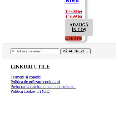
Rosu
199.00
lei
Prețul
Prețul
149.99
lei
inițial
curent
ADAUGĂ
a
este:
ÎN COȘ
fost:
149.99 lei.
199.00 lei.
OFERTA
MĂ ABONEZ!
→
LINKURI UTILE
Termeni și condiții
Politica de utilizare cookie-uri
Prelucrarea datelor cu caracter personal
Politica cookie-uri (UE)