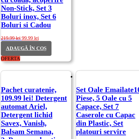
Non-Stick, Set 3
Boluri inox, Set 6
Boluri si Cadou
Prețul
Prețul
219.99
lei
99.99
lei
inițial
curent
ADAUGĂ ÎN COȘ
a
este:
fost:
99.99 lei.
OFERTA
219.99 lei.
Pachet curatenie,
Set Oale Emailate1
109.99 lei! Detergent
Piese, 5 Oale cu 5
automat Ariel,
Capace, Set 7
Detergent lichid
Caserole cu Capac
Savex, Vanish,
din Plastic, Set
Balsam Semana,
platouri servire