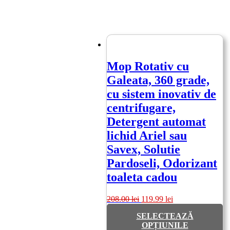
Mop Rotativ cu
Galeata, 360 grade,
cu sistem inovativ de
centrifugare,
Detergent automat
lichid Ariel sau
Savex, Solutie
Pardoseli, Odorizant
toaleta cadou
Prețul
Prețul
208.00
lei
119.99
lei
inițial
curent
SELECTEAZĂ
a
este:
OPȚIUNILE
fost:
119.99 lei.