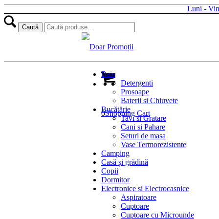
Luni - Vi
Baie
Detergenti
Prosoape
Baterii si Chiuvete
Bucătărie
0
Shopping Cart
Tavi si Gratare
Cani si Pahare
Seturi de masa
Vase Termorezistente
Camping
Casă și grădină
Copii
Dormitor
Electronice si Electrocasnice
Aspiratoare
Cuptoare
Cuptoare cu Microunde