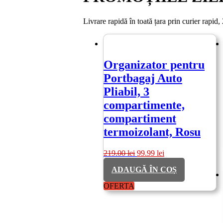
Livrare rapidă în toată țara prin curier rapid,
Organizator pentru
Portbagaj Auto
Pliabil, 3
compartimente,
compartiment
termoizolant, Rosu
Prețul
Prețul
219.00
lei
99.99
lei
inițial
curent
ADAUGĂ ÎN COȘ
a
este:
fost:
99.99 lei.
OFERTA
219.00 lei.