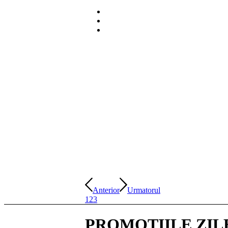
Anterior
Urmatorul
1
2
3
PROMOȚIILE ZIL