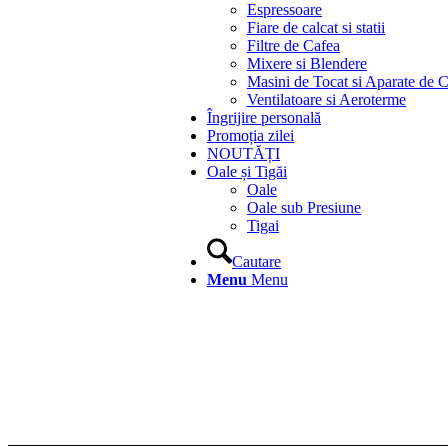
Espressoare
Fiare de calcat si statii
Filtre de Cafea
Mixere si Blendere
Masini de Tocat si Aparate de C
Ventilatoare si Aeroterme
Îngrijire personală
Promoția zilei
NOUTĂȚI
Oale și Tigăi
Oale
Oale sub Presiune
Tigai
Cautare
Menu
Menu