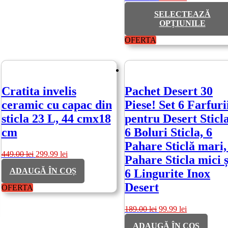
inițial
curent
SELECTEAZĂ
a
este:
OPȚIUNILE
fost:
99.99 lei.
208.00 lei.
Acest
OFERTA
produs
are
mai
multe
variații.
Cratita invelis
Pachet Desert 30
Opțiunile
ceramic cu capac din
Piese! Set 6 Farfuri
pot
fi
sticla 23 L, 44 cmx18
pentru Desert Sticla
alese
cm
6 Boluri Sticla, 6
în
pagina
Pahare Sticlă mari,
produsului.
Prețul
Prețul
449.00
lei
299.99
lei
Pahare Sticla mici ș
inițial
curent
ADAUGĂ ÎN COȘ
6 Lingurite Inox
a
este:
fost:
299.99 lei.
Desert
OFERTA
449.00 lei.
Prețul
Prețul
189.00
lei
99.99
lei
inițial
curent
ADAUGĂ ÎN COȘ
a
este: