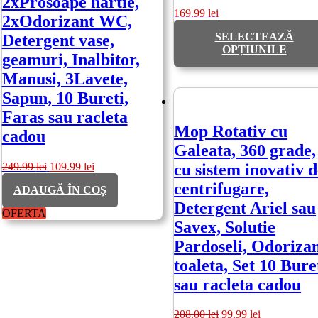
2xProsoape hartie,
169.99
lei
2xOdorizant WC,
SELECTEAZĂ
Detergent vase,
OPȚIUNILE
geamuri, Inalbitor,
Manusi, 3Lavete,
Sapun, 10 Bureti,
Faras sau racleta
Mop Rotativ cu
cadou
Galeata, 360 grade,
Prețul
Prețul
249.99
lei
109.99
lei
cu sistem inovativ d
inițial
curent
centrifugare,
ADAUGĂ ÎN COȘ
a
este:
fost:
109.99 lei.
Detergent Ariel sau
OFERTA
249.99 lei.
Savex, Solutie
Pardoseli, Odoriza
toaleta, Set 10 Bure
sau racleta cadou
Prețul
Prețul
208.00
lei
99.99
lei