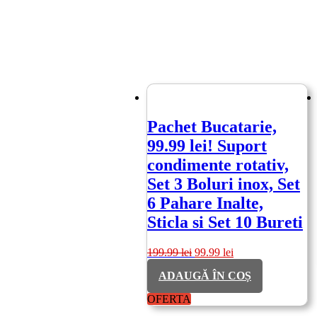
Pachet Bucatarie,
99.99 lei! Suport
condimente rotativ,
Set 3 Boluri inox, Set
6 Pahare Inalte,
Sticla si Set 10 Bureti
Prețul
Prețul
199.99
lei
99.99
lei
inițial
curent
ADAUGĂ ÎN COȘ
a
este:
fost:
99.99 lei.
OFERTA
199.99 lei.