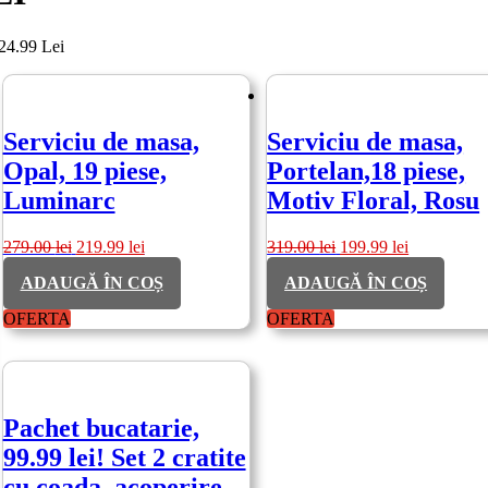
 24.99 Lei
Serviciu de masa,
Serviciu de masa,
Opal, 19 piese,
Portelan,18 piese,
Luminarc
Motiv Floral, Rosu
Prețul
Prețul
Prețul
Prețul
279.00
lei
219.99
lei
319.00
lei
199.99
lei
inițial
curent
inițial
curent
ADAUGĂ ÎN COȘ
ADAUGĂ ÎN COȘ
a
este:
a
este:
fost:
219.99 lei.
fost:
199.99 lei.
OFERTA
OFERTA
279.00 lei.
319.00 lei.
Pachet bucatarie,
99.99 lei! Set 2 cratite
cu coada, acoperire