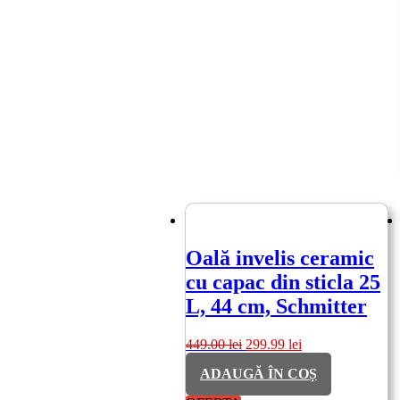
Oală invelis ceramic
cu capac din sticla 25
L, 44 cm, Schmitter
Prețul
Prețul
449.00
lei
299.99
lei
inițial
curent
ADAUGĂ ÎN COȘ
a
este:
fost:
299.99 lei.