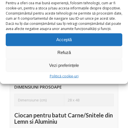
Culoare
Alb, Crem, Lila, Rosu,
Pentru a oferi cea mai bună experiență, folosim tehnologii, cum ar fi
Albastru, Bleu, Mov,
cookie-uri, pentru a stoca și/sau accesa informațiile despre dispozitive.
Consimțământul pentru aceste tehnologii ne permite să procesăm date,
Verde, Turcoaz,
cum ar fi comportamentul de navigare sau ID-uri unice pe acest site.
Dacă nu îți dai consimțământul sau îți retragi consimțământul dat poate
Material
Bumbac, Densitatea 400
avea afecte negative asupra unor anumite funcționalități și funcții.
GSM
Acceptă
Caracteristici cheie
Capacitate mare de
absorbtie
Refuză
Instructiuni utilizare
Compatibil masina
Vezi preferințele
spalat rufe
Politică cookie-uri
DIMENSIUNI PROSOAPE
Dimensiune (cm)
28 x 48
Ciocan pentru batut Carne/Snitele din
Lemn si Aluminiu