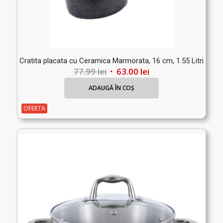
Cratita placata cu Ceramica Marmorata, 16 cm, 1.55 Litri
Prețul
Prețul
77.99
lei
63.00
lei
inițial
curent
ADAUGĂ ÎN COȘ
a
este:
fost:
63.00 lei.
OFERTA
77.99 lei.