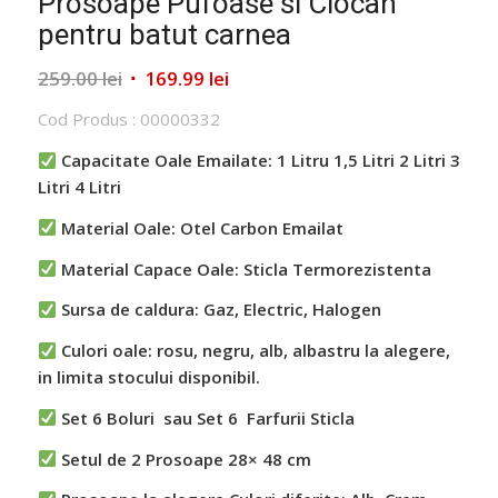
Prosoape Pufoase si Ciocan
pentru batut carnea
Prețul
Prețul
259.00
lei
169.99
lei
inițial
curent
Cod Produs : 00000332
a
este:
fost:
169.99 lei.
Capacitate Oale Emailate: 1 Litru 1,5 Litri 2 Litri 3
259.00 lei.
Litri
4 Litri
Material Oale: Otel Carbon Emailat
Material Capace Oale: Sticla Termorezistenta
Sursa de caldura: Gaz, Electric, Halogen
Culori oale: rosu, negru, alb, albastru la alegere,
in limita stocului disponibil.
Set 6 Boluri sau Set 6 Farfurii Sticla
Setul de 2 Prosoape 28× 48 cm