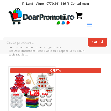
Luni - Vineri 0770 241 946
Contul meu
Sunteți aici:
Acasa
/
Oale și Tigăi
/
Oale
/
Set Oale Emailate10 Piese,5 Oale cu 5 Capace,Set 6 Boluri
sticla sau Set...
OFERTA