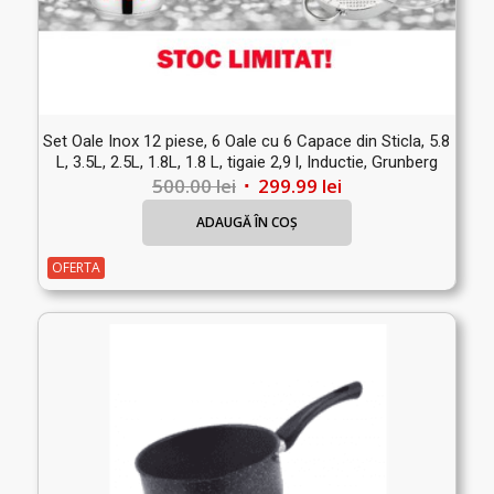
Set Oale Inox 12 piese, 6 Oale cu 6 Capace din Sticla, 5.8
L, 3.5L, 2.5L, 1.8L, 1.8 L, tigaie 2,9 l, Inductie, Grunberg
Prețul
Prețul
500.00
lei
299.99
lei
inițial
curent
ADAUGĂ ÎN COȘ
a
este:
fost:
299.99 lei.
OFERTA
500.00 lei.