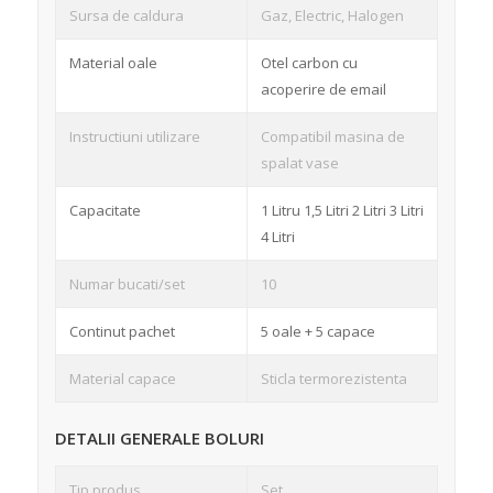
Sursa de caldura
Gaz, Electric, Halogen
Material oale
Otel carbon cu
acoperire de email
Instructiuni utilizare
Compatibil masina de
spalat vase
Capacitate
1 Litru 1,5 Litri 2 Litri 3 Litri
4 Litri
Numar bucati/set
10
Continut pachet
5 oale + 5 capace
Material capace
Sticla termorezistenta
DETALII GENERALE BOLURI
Tip produs
Set