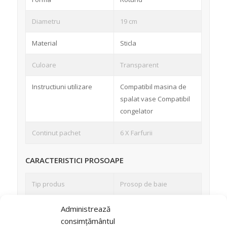
Diametru
19 cm
Material
Sticla
Culoare
Transparent
Instructiuni utilizare
Compatibil masina de
spalat vase Compatibil
congelator
Continut pachet
6 X Farfurii
CARACTERISTICI PROSOAPE
Tip produs
Prosop de baie
Numar piese/set
2
Administrează
consimțământul