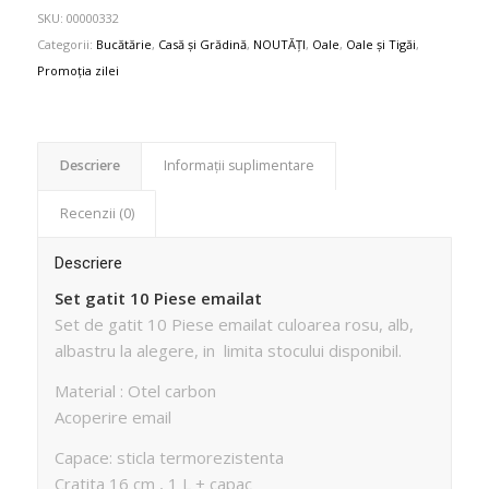
SKU:
00000332
Categorii:
Bucătărie
,
Casă și Grădină
,
NOUTĂȚI
,
Oale
,
Oale și Tigăi
,
Promoția zilei
Descriere
Informații suplimentare
Recenzii (0)
Descriere
Set gatit 10 Piese emailat
Set de gatit 10 Piese emailat culoarea rosu, alb,
albastru la alegere, in limita stocului disponibil.
Material : Otel carbon
Acoperire email
Capace: sticla termorezistenta
Cratita 16 cm , 1 L + capac