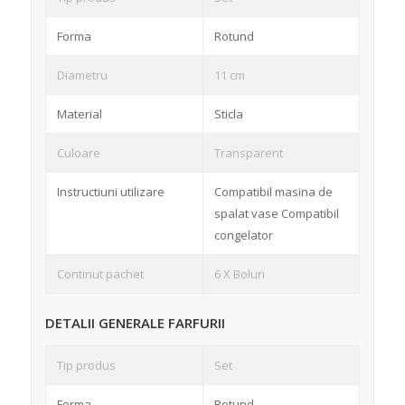
Forma
Rotund
Diametru
11 cm
Material
Sticla
Culoare
Transparent
Instructiuni utilizare
Compatibil masina de
spalat vase Compatibil
congelator
Continut pachet
6 X Boluri
DETALII GENERALE FARFURII
Tip produs
Set
Forma
Rotund