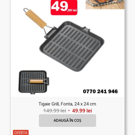
Tigaie Grill, Fonta, 24 x 24 cm
Prețul
Prețul
149.99
lei
49.99
lei
inițial
curent
ADAUGĂ ÎN COȘ
a
este:
fost:
49.99 lei.
OFERTA