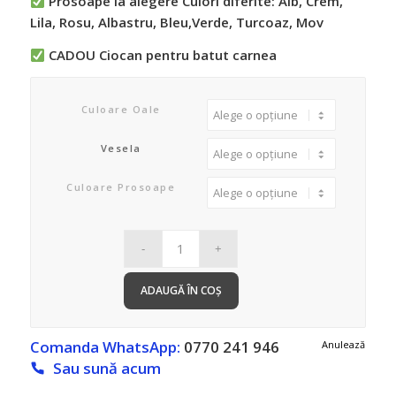
Prosoape la alegere Culori diferite: Alb, Crem,
Lila, Rosu, Albastru, Bleu,
Verde, Turcoaz, Mov
CADOU Ciocan pentru batut carnea
Culoare Oale
Vesela
Culoare Prosoape
ADAUGĂ ÎN COȘ
Comanda WhatsApp:
0770 241 946
Anulează
Sau sună acum