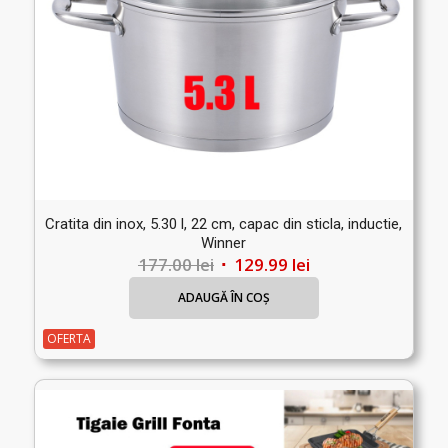
Cratita din inox, 5.30 l, 22 cm, capac din sticla, inductie,
Winner
Prețul
Prețul
177.00
lei
129.99
lei
inițial
curent
ADAUGĂ ÎN COȘ
a
este:
fost:
129.99 lei.
OFERTA
177.00 lei.