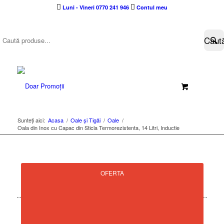
Luni - Vineri 0770 241 946
Contul meu
Sunteți aici:
Acasa
/
Oale și Tigăi
/
Oale
/
Oala din Inox cu Capac din Sticla Termorezistenta, 14 Litri, Inductie
OFERTA