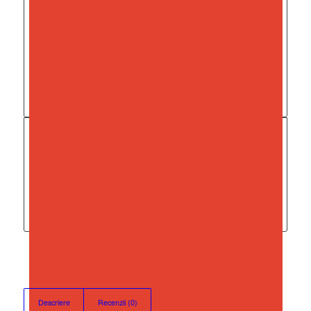
DIMENSIUNI
Diametru
28 cm
Inaltime
20.50 cm
RECENZII
Nu există recenzii până acum.
Fii primul care scrii o recenzie pentru „Oala din Inox cu
Capac din Sticla Termorezistenta, 14 Litri, Inductie”
Trebuie să fii
autentificat
pentru a publica o recenzie.
Descriere
Recenzii (0)