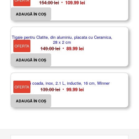
Prețul
Prețul
154.00
lei
109.99
lei
inițial
curent
ADAUGĂ ÎN COȘ
a
este:
fost:
109.99 lei.
154.00 lei.
Tigaie pentru Clatite, din aluminiu, placata cu Ceramica,
28 x 2 cm
OFERTA
Prețul
Prețul
149.00
lei
89.99
lei
inițial
curent
ADAUGĂ ÎN COȘ
a
este:
fost:
89.99 lei.
149.00 lei.
Cratita cu coada, inox, 2.1 L, inductie, 16 cm, Winner
OFERTA
Prețul
Prețul
139.00
lei
99.99
lei
inițial
curent
ADAUGĂ ÎN COȘ
a
este:
fost:
99.99 lei.
139.00 lei.