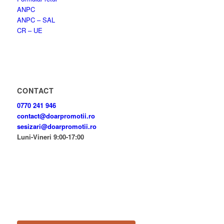
ANPC
ANPC – SAL
CR – UE
CONTACT
0770 241 946
contact@doarpromotii.ro
sesizari@doarpromotii.ro
Luni-Vineri 9:00-17:00
NE GĂSEȘTI PE FACEBOOK
Urmărește ofertele și noutățile noastre direct pe pagina oficială.