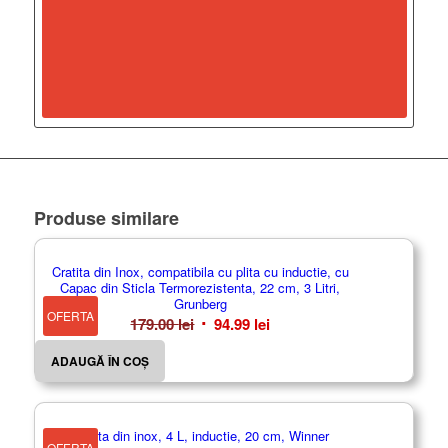
Nu există recenzii până acum.
Fii primul care scrii o recenzie pentru „Oala din Inox cu
Capac din Sticla Termorezistenta, 14 Litri, Inductie”
Trebuie să fii
autentificat
pentru a publica o recenzie.
Produse similare
Cratita din Inox, compatibila cu plita cu inductie, cu
Capac din Sticla Termorezistenta, 22 cm, 3 Litri,
Grunberg
OFERTA
Prețul
Prețul
179.00
lei
94.99
lei
inițial
curent
ADAUGĂ ÎN COȘ
a
este:
fost:
94.99 lei.
179.00 lei.
Cratita din inox, 4 L, inductie, 20 cm, Winner
OFERTA