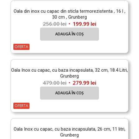
Oala din inox cu capac din sticla termorezistenta , 16 l ,
30 cm , Grunberg
Prețul
Prețul
256.00
lei
199.99
lei
inițial
curent
ADAUGĂ ÎN COȘ
a
este:
fost:
199.99 lei.
OFERTA
256.00 lei.
Oala Inox cu capac, cu baza incapsulata, 32 cm, 18.4 Litri,
Grunberg
Prețul
Prețul
479.00
lei
279.99
lei
inițial
curent
ADAUGĂ ÎN COȘ
a
este:
fost:
279.99 lei.
OFERTA
479.00 lei.
Oala Inox cu capac, cu baza incapsulata, 26 cm, 11 litri,
Grunberg