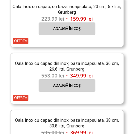
Oala Inox cu capac, cu baza incapsulata, 20 cm, 5.7 litri,
Grunberg
Prețul
Prețul
223.99
lei
159.99
lei
inițial
curent
ADAUGĂ ÎN COȘ
a
este:
fost:
159.99 lei.
OFERTA
223.99 lei.
Oala Inox cu capac din inox, baza incapsulata, 36 cm,
26.6 litri, Grunberg
Prețul
Prețul
558.00
lei
349.99
lei
inițial
curent
ADAUGĂ ÎN COȘ
a
este:
fost:
349.99 lei.
OFERTA
558.00 lei.
Oala Inox cu capac din inox, baza incapsulata, 38 cm,
30.8 litri, Grunberg
Prețul
Prețul
595.00
lei
369.99
lei