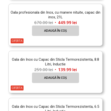
Oala profesionala din Inox, cu manere nituite, capac din
inox, 21L
Prețul
Prețul
670.00
lei
449.99
lei
inițial
curent
ADAUGĂ ÎN COȘ
a
este:
fost:
449.99 lei.
OFERTA
670.00 lei.
Oala din Inox cu Capac din Sticla Termorezistenta, 8.8
Litri, Inductie
Prețul
Prețul
259.00
lei
139.99
lei
inițial
curent
ADAUGĂ ÎN COȘ
a
este:
fost:
139.99 lei.
OFERTA
259.00 lei.
Oala din Inox cu Capac din Sticla Termorezistenta, 6.5