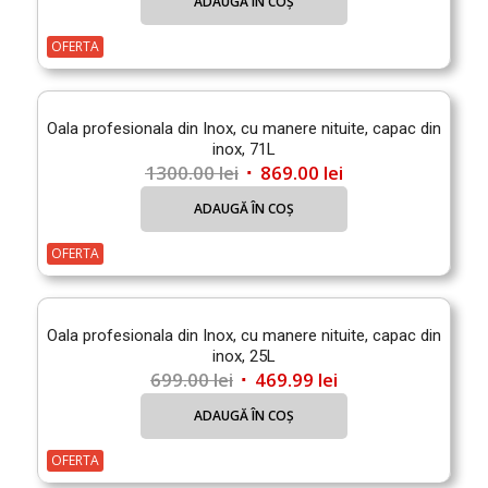
ADAUGĂ ÎN COȘ
a
este:
fost:
269.99 lei.
OFERTA
356.00 lei.
Oala profesionala din Inox, cu manere nituite, capac din
inox, 71L
Prețul
Prețul
1300.00
lei
869.00
lei
inițial
curent
ADAUGĂ ÎN COȘ
a
este:
fost:
869.00 lei.
OFERTA
1300.00 lei.
Oala profesionala din Inox, cu manere nituite, capac din
inox, 25L
Prețul
Prețul
699.00
lei
469.99
lei
inițial
curent
ADAUGĂ ÎN COȘ
a
este:
fost:
469.99 lei.
OFERTA
699.00 lei.