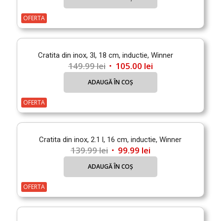
a
este:
fost:
109.99 lei.
OFERTA
154.00 lei.
Cratita din inox, 3l, 18 cm, inductie, Winner
Prețul
Prețul
149.99
lei
105.00
lei
inițial
curent
ADAUGĂ ÎN COȘ
a
este:
fost:
105.00 lei.
OFERTA
149.99 lei.
Cratita din inox, 2.1 l, 16 cm, inductie, Winner
Prețul
Prețul
139.99
lei
99.99
lei
inițial
curent
ADAUGĂ ÎN COȘ
a
este:
fost:
99.99 lei.
OFERTA
139.99 lei.