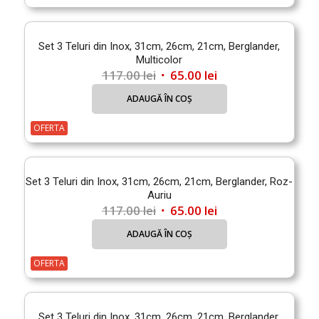
249.99 lei.
Set 3 Teluri din Inox, 31cm, 26cm, 21cm, Berglander,
Multicolor
Prețul
Prețul
117.00
lei
65.00
lei
inițial
curent
ADAUGĂ ÎN COȘ
a
este:
fost:
65.00 lei.
OFERTA
117.00 lei.
Set 3 Teluri din Inox, 31cm, 26cm, 21cm, Berglander, Roz-
Auriu
Prețul
Prețul
117.00
lei
65.00
lei
inițial
curent
ADAUGĂ ÎN COȘ
a
este:
fost:
65.00 lei.
OFERTA
117.00 lei.
Set 3 Teluri din Inox, 31cm, 26cm, 21cm, Berglander,