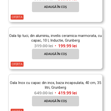
inițial
curent
ADAUGĂ ÎN COȘ
a
este:
fost:
369.99 lei.
OFERTA
595.00 lei.
Oala tip tuci, din aluminiu, invelis ceramica marmorata, cu
capac, 10 l, Inductie, Grunberg
Prețul
Prețul
319.00
lei
199.99
lei
inițial
curent
ADAUGĂ ÎN COȘ
a
este:
fost:
199.99 lei.
OFERTA
319.00 lei.
Oala Inox cu capac din inox, baza incapsulata, 40 cm, 35
litri, Grunberg
Prețul
Prețul
649.00
lei
419.99
lei
inițial
curent
ADAUGĂ ÎN COȘ
a
este:
fost:
419.99 lei.