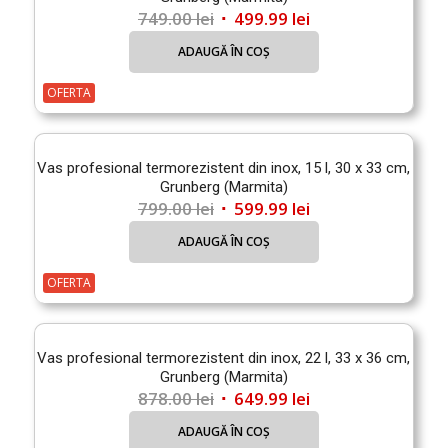
Prețul
Prețul
749.00
lei
499.99
lei
inițial
curent
ADAUGĂ ÎN COȘ
a
este:
fost:
499.99 lei.
OFERTA
749.00 lei.
Vas profesional termorezistent din inox, 15 l, 30 x 33 cm,
Grunberg (Marmita)
Prețul
Prețul
799.00
lei
599.99
lei
inițial
curent
ADAUGĂ ÎN COȘ
a
este:
fost:
599.99 lei.
OFERTA
799.00 lei.
Vas profesional termorezistent din inox, 22 l, 33 x 36 cm,
Grunberg (Marmita)
Prețul
Prețul
878.00
lei
649.99
lei
inițial
curent
ADAUGĂ ÎN COȘ
a
este: