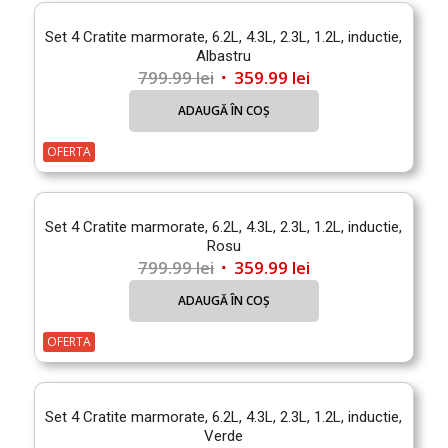
Set 4 Cratite marmorate, 6.2L, 4.3L, 2.3L, 1.2L, inductie,
Albastru
Prețul
Prețul
799.99
lei
359.99
lei
inițial
curent
ADAUGĂ ÎN COȘ
a
este:
fost:
359.99 lei.
OFERTA
799.99 lei.
Set 4 Cratite marmorate, 6.2L, 4.3L, 2.3L, 1.2L, inductie,
Rosu
Prețul
Prețul
799.99
lei
359.99
lei
inițial
curent
ADAUGĂ ÎN COȘ
a
este:
fost:
359.99 lei.
OFERTA
799.99 lei.
Set 4 Cratite marmorate, 6.2L, 4.3L, 2.3L, 1.2L, inductie,
Verde