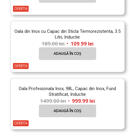
a
este:
fost:
249.99 lei.
OFERTA
299.00 lei.
Oala din Inox cu Capac din Sticla Termorezistenta, 3.5
Litri, Inductie
Prețul
Prețul
189.00
lei
109.99
lei
inițial
curent
ADAUGĂ ÎN COȘ
a
este:
fost:
109.99 lei.
OFERTA
189.00 lei.
Oala Profesionala Inox, 98L, Capac din Inox, Fund
Stratificat, Inductie
Prețul
Prețul
1499.00
lei
999.99
lei
inițial
curent
ADAUGĂ ÎN COȘ
a
este:
fost:
999.99 lei.
OFERTA
1499.00 lei.