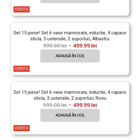
a
este:
fost:
499.99 lei.
OFERTA
999.00 lei.
Set 15 piese! Set 6 vase marmorate, inductie, 4 capace
sticla, 3 ustensile, 2 suporturi, Albastru
Prețul
Prețul
999.00
lei
499.99
lei
inițial
curent
ADAUGĂ ÎN COȘ
a
este:
fost:
499.99 lei.
OFERTA
999.00 lei.
Set 15 piese! Set 6 vase marmorate, inductie, 4 capace
sticla, 3 ustensile, 2 suporturi, Rosu
Prețul
Prețul
999.00
lei
499.99
lei
inițial
curent
ADAUGĂ ÎN COȘ
a
este:
fost:
499.99 lei.
OFERTA
999.00 lei.