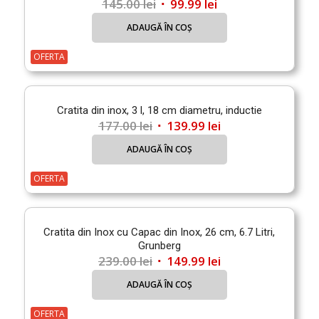
Prețul
Prețul
145.00
lei
99.99
lei
inițial
curent
ADAUGĂ ÎN COȘ
a
este:
fost:
99.99 lei.
OFERTA
145.00 lei.
Cratita din inox, 3 l, 18 cm diametru, inductie
Prețul
Prețul
177.00
lei
139.99
lei
inițial
curent
ADAUGĂ ÎN COȘ
a
este:
fost:
139.99 lei.
OFERTA
177.00 lei.
Cratita din Inox cu Capac din Inox, 26 cm, 6.7 Litri,
Grunberg
Prețul
Prețul
239.00
lei
149.99
lei
inițial
curent
ADAUGĂ ÎN COȘ
a
este:
fost:
149.99 lei.
OFERTA