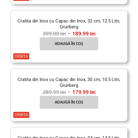
239.00 lei.
Cratita din Inox cu Capac din Inox, 32 cm, 12.5 Litri,
Grunberg
Prețul
Prețul
309.00
lei
189.99
lei
inițial
curent
ADAUGĂ ÎN COȘ
a
este:
fost:
189.99 lei.
OFERTA
309.00 lei.
Cratita din Inox cu Capac din Inox, 30 cm, 10.5 Litri,
Grunberg
Prețul
Prețul
289.99
lei
179.99
lei
inițial
curent
ADAUGĂ ÎN COȘ
a
este:
fost:
179.99 lei.
OFERTA
289.99 lei.