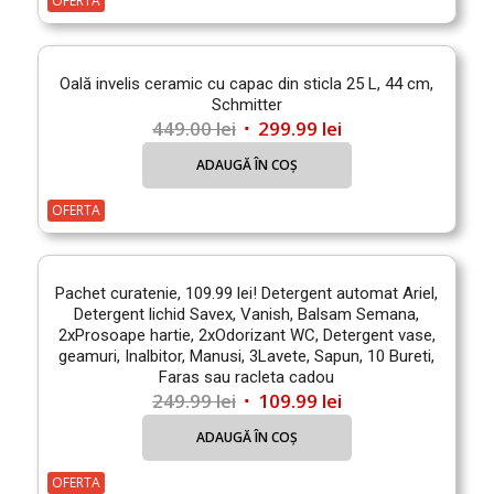
OFERTA
649.00 lei.
Oală invelis ceramic cu capac din sticla 25 L, 44 cm,
Schmitter
Prețul
Prețul
449.00
lei
299.99
lei
inițial
curent
ADAUGĂ ÎN COȘ
a
este:
fost:
299.99 lei.
OFERTA
449.00 lei.
Pachet curatenie, 109.99 lei! Detergent automat Ariel,
Detergent lichid Savex, Vanish, Balsam Semana,
2xProsoape hartie, 2xOdorizant WC, Detergent vase,
geamuri, Inalbitor, Manusi, 3Lavete, Sapun, 10 Bureti,
Faras sau racleta cadou
Prețul
Prețul
249.99
lei
109.99
lei
inițial
curent
ADAUGĂ ÎN COȘ
a
este:
fost:
109.99 lei.
OFERTA