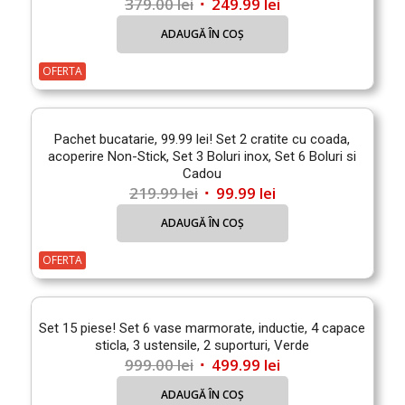
Prețul
Prețul
379.00
lei
249.99
lei
inițial
curent
ADAUGĂ ÎN COȘ
a
este:
fost:
249.99 lei.
OFERTA
379.00 lei.
Pachet bucatarie, 99.99 lei! Set 2 cratite cu coada,
acoperire Non-Stick, Set 3 Boluri inox, Set 6 Boluri si
Cadou
Prețul
Prețul
219.99
lei
99.99
lei
inițial
curent
ADAUGĂ ÎN COȘ
a
este:
fost:
99.99 lei.
OFERTA
219.99 lei.
Set 15 piese! Set 6 vase marmorate, inductie, 4 capace
sticla, 3 ustensile, 2 suporturi, Verde
Prețul
Prețul
999.00
lei
499.99
lei
inițial
curent
ADAUGĂ ÎN COȘ