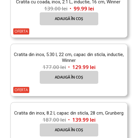
Cratita cu coada, inox, 2.1 L, inductie, 16 cm, Winner
Prețul
Prețul
139.00
lei
99.99
lei
inițial
curent
ADAUGĂ ÎN COȘ
a
este:
fost:
99.99 lei.
OFERTA
139.00 lei.
Cratita din inox, 5.30 l, 22 cm, capac din sticla, inductie,
Winner
Prețul
Prețul
177.00
lei
129.99
lei
inițial
curent
ADAUGĂ ÎN COȘ
a
este:
fost:
129.99 lei.
OFERTA
177.00 lei.
Cratita din inox, 8.2 l, capac din sticla, 28 cm, Grunberg
Prețul
Prețul
187.00
lei
139.99
lei
inițial
curent
ADAUGĂ ÎN COȘ
a
este: