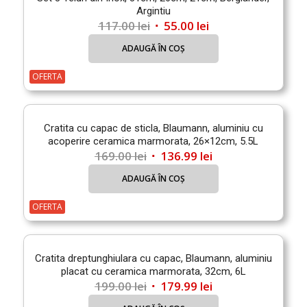
Argintiu
Prețul
Prețul
117.00
lei
55.00
lei
inițial
curent
ADAUGĂ ÎN COȘ
a
este:
fost:
55.00 lei.
OFERTA
117.00 lei.
Cratita cu capac de sticla, Blaumann, aluminiu cu
acoperire ceramica marmorata, 26×12cm, 5.5L
Prețul
Prețul
169.00
lei
136.99
lei
inițial
curent
ADAUGĂ ÎN COȘ
a
este:
fost:
136.99 lei.
OFERTA
169.00 lei.
Cratita dreptunghiulara cu capac, Blaumann, aluminiu
placat cu ceramica marmorata, 32cm, 6L
Prețul
Prețul
199.00
lei
179.99
lei
inițial
curent