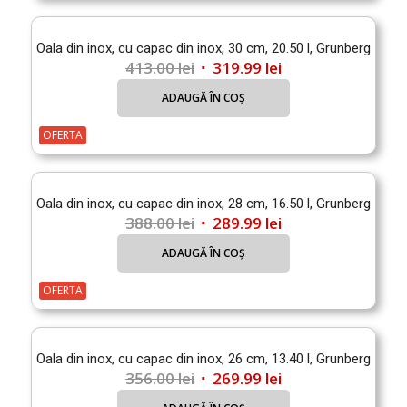
Oala din inox, cu capac din inox, 30 cm, 20.50 l, Grunberg
Prețul
Prețul
413.00
lei
319.99
lei
inițial
curent
ADAUGĂ ÎN COȘ
a
este:
fost:
319.99 lei.
OFERTA
413.00 lei.
Oala din inox, cu capac din inox, 28 cm, 16.50 l, Grunberg
Prețul
Prețul
388.00
lei
289.99
lei
inițial
curent
ADAUGĂ ÎN COȘ
a
este:
fost:
289.99 lei.
OFERTA
388.00 lei.
Oala din inox, cu capac din inox, 26 cm, 13.40 l, Grunberg
Prețul
Prețul
356.00
lei
269.99
lei
inițial
curent