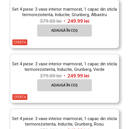
Set 4 piese: 3 vase interior marmorat, 1 capac din sticla
termorezistenta, Inductie, Grunberg, Albastru
Prețul
Prețul
379.00
lei
249.99
lei
inițial
curent
ADAUGĂ ÎN COȘ
a
este:
fost:
249.99 lei.
OFERTA
379.00 lei.
Set 4 piese: 3 vase interior marmorat, 1 capac din sticla
termorezistenta, Inductie, Grunberg, Verde
Prețul
Prețul
379.00
lei
249.99
lei
inițial
curent
ADAUGĂ ÎN COȘ
a
este:
fost:
249.99 lei.
OFERTA
379.00 lei.
Set 4 piese: 3 vase interior marmorat, 1 capac din sticla
termorezistenta, Inductie, Grunberg, Rosu