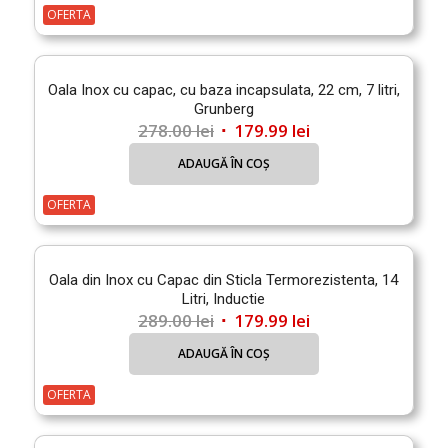
fost:
199.99 lei.
OFERTA
299.00 lei.
Oala Inox cu capac, cu baza incapsulata, 22 cm, 7 litri,
Grunberg
Prețul
Prețul
278.00
lei
179.99
lei
inițial
curent
ADAUGĂ ÎN COȘ
a
este:
fost:
179.99 lei.
OFERTA
278.00 lei.
Oala din Inox cu Capac din Sticla Termorezistenta, 14
Litri, Inductie
Prețul
Prețul
289.00
lei
179.99
lei
inițial
curent
ADAUGĂ ÎN COȘ
a
este:
fost:
179.99 lei.
OFERTA
289.00 lei.