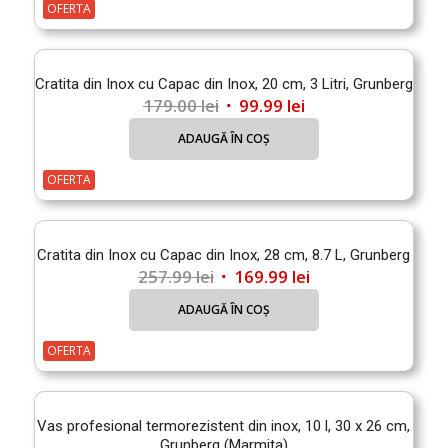
fost:
119.99 lei.
OFERTA
199.00 lei.
Cratita din Inox cu Capac din Inox, 20 cm, 3 Litri, Grunberg
Prețul
Prețul
179.00
lei
99.99
lei
inițial
curent
ADAUGĂ ÎN COȘ
a
este:
fost:
99.99 lei.
OFERTA
179.00 lei.
Cratita din Inox cu Capac din Inox, 28 cm, 8.7 L, Grunberg
Prețul
Prețul
257.99
lei
169.99
lei
inițial
curent
ADAUGĂ ÎN COȘ
a
este:
fost:
169.99 lei.
OFERTA
257.99 lei.
Vas profesional termorezistent din inox, 10 l, 30 x 26 cm,
Grunberg (Marmita)