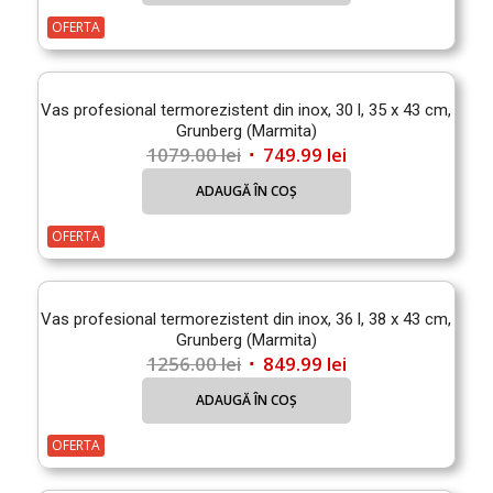
fost:
649.99 lei.
OFERTA
878.00 lei.
Vas profesional termorezistent din inox, 30 l, 35 x 43 cm,
Grunberg (Marmita)
Prețul
Prețul
1079.00
lei
749.99
lei
inițial
curent
ADAUGĂ ÎN COȘ
a
este:
fost:
749.99 lei.
OFERTA
1079.00 lei.
Vas profesional termorezistent din inox, 36 l, 38 x 43 cm,
Grunberg (Marmita)
Prețul
Prețul
1256.00
lei
849.99
lei
inițial
curent
ADAUGĂ ÎN COȘ
a
este:
fost:
849.99 lei.
OFERTA
1256.00 lei.