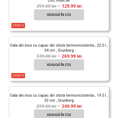
Litri, Inductie
Prețul
Prețul
259.00
lei
129.99
lei
inițial
curent
ADAUGĂ ÎN COȘ
a
este:
fost:
129.99 lei.
OFERTA
259.00 lei.
Oala din inox cu capac din sticla termorezistenta , 22.5 l ,
34 cm , Grunberg
Prețul
Prețul
339.00
lei
269.99
lei
inițial
curent
ADAUGĂ ÎN COȘ
a
este:
fost:
269.99 lei.
OFERTA
339.00 lei.
Oala din inox cu capac din sticla termorezistenta , 19.5 l ,
32 cm , Grunberg
Prețul
Prețul
299.00
lei
249.99
lei
inițial
curent
ADAUGĂ ÎN COȘ