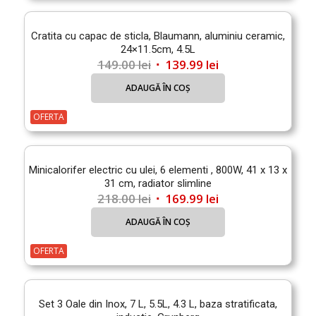
Cratita cu capac de sticla, Blaumann, aluminiu ceramic,
24×11.5cm, 4.5L
Prețul
Prețul
149.00
lei
139.99
lei
inițial
curent
ADAUGĂ ÎN COȘ
a
este:
fost:
139.99 lei.
OFERTA
149.00 lei.
Minicalorifer electric cu ulei, 6 elementi , 800W, 41 x 13 x
31 cm, radiator slimline
Prețul
Prețul
218.00
lei
169.99
lei
inițial
curent
ADAUGĂ ÎN COȘ
a
este:
fost:
169.99 lei.
OFERTA
218.00 lei.
Set 3 Oale din Inox, 7 L, 5.5L, 4.3 L, baza stratificata,