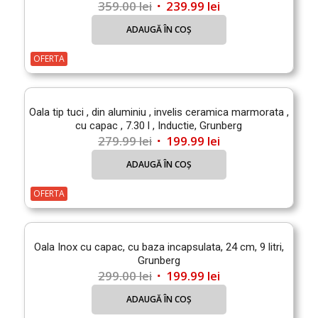
Prețul
Prețul
359.00
lei
239.99
lei
inițial
curent
ADAUGĂ ÎN COȘ
a
este:
fost:
239.99 lei.
OFERTA
359.00 lei.
Oala tip tuci , din aluminiu , invelis ceramica marmorata ,
cu capac , 7.30 l , Inductie, Grunberg
Prețul
Prețul
279.99
lei
199.99
lei
inițial
curent
ADAUGĂ ÎN COȘ
a
este:
fost:
199.99 lei.
OFERTA
279.99 lei.
Oala Inox cu capac, cu baza incapsulata, 24 cm, 9 litri,
Grunberg
Prețul
Prețul
299.00
lei
199.99
lei
inițial
curent
ADAUGĂ ÎN COȘ
a
este: