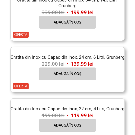
Cratita din Inox cu Capac din Inox, 34 cm, 14.5 Litri,
Grunberg
Prețul
Prețul
339.00
lei
199.99
lei
inițial
curent
ADAUGĂ ÎN COȘ
a
este:
fost:
199.99 lei.
OFERTA
339.00 lei.
Cratita din Inox cu Capac din Inox, 24 cm, 6 Litri, Grunberg
Prețul
Prețul
229.00
lei
139.99
lei
inițial
curent
ADAUGĂ ÎN COȘ
a
este:
fost:
139.99 lei.
OFERTA
229.00 lei.
Cratita din Inox cu Capac din Inox, 22 cm, 4 Litri, Grunberg
Prețul
Prețul
199.00
lei
119.99
lei
inițial
curent
ADAUGĂ ÎN COȘ
a
este: