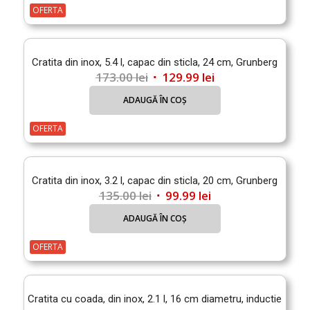
fost:
139.99 lei.
OFERTA
187.00 lei.
Cratita din inox, 5.4 l, capac din sticla, 24 cm, Grunberg
Prețul
Prețul
173.00
lei
129.99
lei
inițial
curent
ADAUGĂ ÎN COȘ
a
este:
fost:
129.99 lei.
OFERTA
173.00 lei.
Cratita din inox, 3.2 l, capac din sticla, 20 cm, Grunberg
Prețul
Prețul
135.00
lei
99.99
lei
inițial
curent
ADAUGĂ ÎN COȘ
a
este:
fost:
99.99 lei.
OFERTA
135.00 lei.
Cratita cu coada, din inox, 2.1 l, 16 cm diametru, inductie