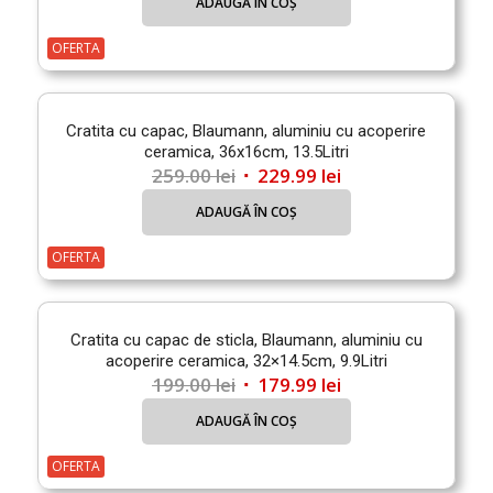
ADAUGĂ ÎN COȘ
a
este:
fost:
179.99 lei.
OFERTA
199.00 lei.
Cratita cu capac, Blaumann, aluminiu cu acoperire
ceramica, 36x16cm, 13.5Litri
Prețul
Prețul
259.00
lei
229.99
lei
inițial
curent
ADAUGĂ ÎN COȘ
a
este:
fost:
229.99 lei.
OFERTA
259.00 lei.
Cratita cu capac de sticla, Blaumann, aluminiu cu
acoperire ceramica, 32×14.5cm, 9.9Litri
Prețul
Prețul
199.00
lei
179.99
lei
inițial
curent
ADAUGĂ ÎN COȘ
a
este:
fost:
179.99 lei.
OFERTA
199.00 lei.