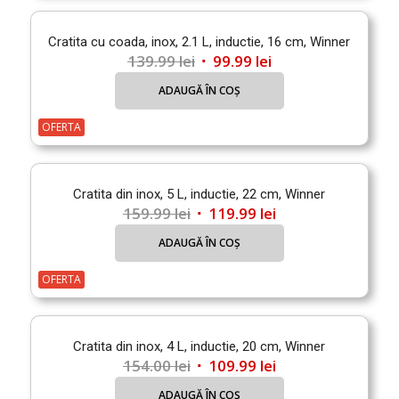
Cratita cu coada, inox, 2.1 L, inductie, 16 cm, Winner
Prețul
Prețul
139.99
lei
99.99
lei
inițial
curent
ADAUGĂ ÎN COȘ
a
este:
fost:
99.99 lei.
OFERTA
139.99 lei.
Cratita din inox, 5 L, inductie, 22 cm, Winner
Prețul
Prețul
159.99
lei
119.99
lei
inițial
curent
ADAUGĂ ÎN COȘ
a
este:
fost:
119.99 lei.
OFERTA
159.99 lei.
Cratita din inox, 4 L, inductie, 20 cm, Winner
Prețul
Prețul
154.00
lei
109.99
lei
inițial
curent
ADAUGĂ ÎN COȘ