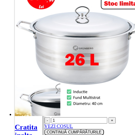
NE GĂSEȘTI PE FACEBOOK
Urmărește ofertele și noutățile noastre direct
pe pagina oficială.
Vezi pagina noastră de Facebook
2020 © doarPROMOȚII.ro
Cratita din Inox cu Capac din Inox, 34 cm,
14.5 Litri, Grunberg
Cratita din Inox cu
Capac din Inox, 32 cm, 12.5 Litri, Grunberg
Scroll to top
×
Adăugat în coș
-
+
Cratita
VEZI COȘUL
CONTINUĂ CUMPĂRĂTURILE