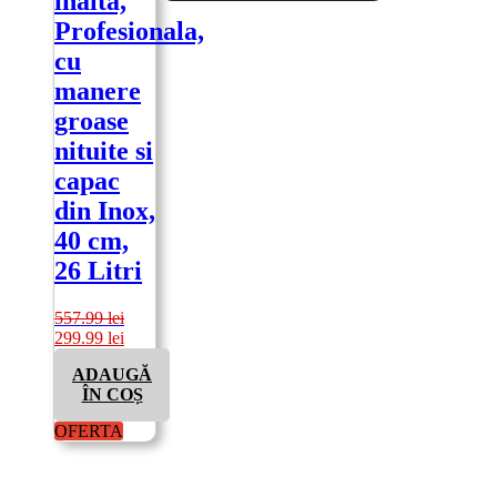
inalta,
Profesionala,
cu
manere
groase
nituite si
capac
din Inox,
40 cm,
26 Litri
557.99
lei
Prețul
Prețul
299.99
lei
inițial
curent
ADAUGĂ
a
este:
ÎN COȘ
fost:
299.99 lei.
557.99 lei.
OFERTA