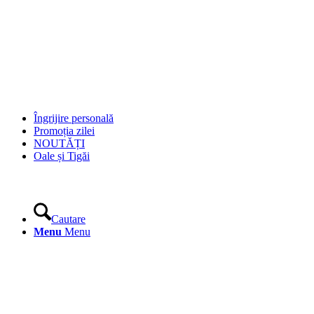
Îngrijire personală
Promoția zilei
NOUTĂȚI
Oale și Tigăi
Cautare
Menu
Menu