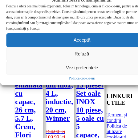
Material
Inox
Pentru a oferi cea mai bună experiență, folosim tehnologii, cum ar fi cookie-uri, pentru a st
Material interior
Inox
accesa informațiile despre dispozitive. Consimțământul pentru aceste tehnologii ne permite
date, cum ar fi comportamentul de navigare sau ID-uri unice pe acest site. Dacă nu îți dai
DIMENSIUNI
consimțământul sau îți retragi consimțământul dat poate avea afecte negative asupra unor a
funcționalități și funcții.
Diametru
30 cm
Acceptă
Produse similare
Refuză
Vezi preferințele
MĂ
Oala
Cratita
Pachet
ABONEZ!
→
Politică cookie-uri
emailata
din inox,
15 piese!
cu
4 L,
Set oale
LINKURI
capac,
inductie,
INOX
UTILE
26 cm,
20 cm,
10 piese,
Termeni și
5.7 L,
Winner
5 oale cu
condiții
Crem,
5
Politica de
utilizare
154.00
lei
Flori
capace,
Prețul
Prețul
cookie-uri
109.99
lei