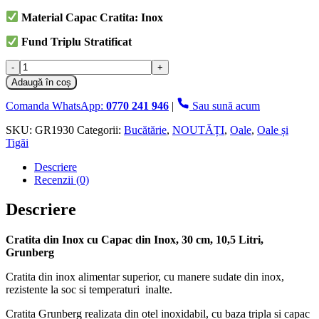
Material Capac Cratita: Inox
Fund Triplu Stratificat
Cantitate
Cratita
Adaugă în coș
din
Inox
Comanda WhatsApp:
0770 241 946
|
Sau sună acum
cu
Capac
SKU:
GR1930
Categorii:
Bucătărie
,
NOUTĂȚI
,
Oale
,
Oale și
din
Tigăi
Inox,
Descriere
30
Recenzii (0)
cm,
10.5
Litri,
Descriere
Grunberg
Cratita din Inox cu Capac din Inox, 30 cm, 10,5 Litri,
Grunberg
Cratita din inox alimentar superior, cu manere sudate din inox,
rezistente la soc si temperaturi inalte.
Cratita Grunberg realizata din otel inoxidabil, cu baza tripla si capac