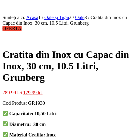
Sunteți aici:
Acasa
1
/
Oale și Tigăi
2
/
Oale
3
/
Cratita din Inox cu
Capac din Inox, 30 cm, 10.5 Litri, Grunberg
OFERTA
Cratita din Inox cu Capac din
Inox, 30 cm, 10.5 Litri,
Grunberg
Prețul
Prețul
289.99
lei
179.99
lei
inițial
curent
Cod Produs: GR1930
a
este:
fost:
179.99 lei.
Capacitate: 10,50 Litri
289.99 lei.
Diametru: 30 cm
Material Cratita: Inox