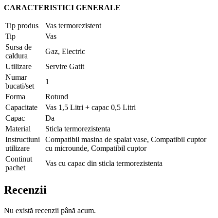
CARACTERISTICI GENERALE
Tip produs
Vas termorezistent
Tip
Vas
Sursa de
Gaz, Electric
caldura
Utilizare
Servire Gatit
Numar
1
bucati/set
Forma
Rotund
Capacitate
Vas 1,5 Litri + capac 0,5 Litri
Capac
Da
Material
Sticla termorezistenta
Instructiuni
Compatibil masina de spalat vase, Compatibil cuptor
utilizare
cu microunde, Compatibil cuptor
Continut
Vas cu capac din sticla termorezistenta
pachet
Recenzii
Nu există recenzii până acum.