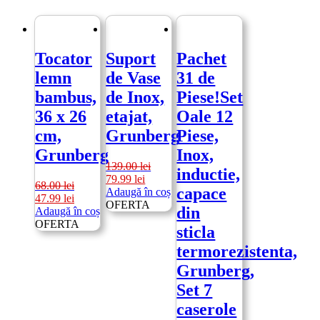
Tocator
Suport
Pachet
lemn
de Vase
31 de
bambus,
de Inox,
Piese!Set
36 x 26
etajat,
Oale 12
cm,
Grunberg
Piese,
Grunberg
Inox,
139.00
lei
inductie,
Prețul
Prețul
79.99
lei
68.00
lei
capace
inițial
curent
Adaugă în coș
Prețul
Prețul
47.99
lei
a
este:
OFERTA
din
inițial
curent
Adaugă în coș
fost:
79.99 lei.
a
este:
OFERTA
sticla
139.00 lei.
fost:
47.99 lei.
termorezistenta,
68.00 lei.
Grunberg,
Set 7
caserole