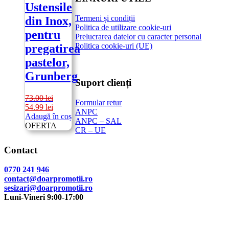
Ustensile
Termeni și condiții
din Inox,
Politica de utilizare cookie-uri
pentru
Prelucrarea datelor cu caracter personal
Politica cookie-uri (UE)
pregatirea
pastelor,
Grunberg
Suport clienți
73.00
lei
Formular retur
Prețul
Prețul
54.99
lei
ANPC
inițial
curent
Adaugă în coș
ANPC – SAL
a
este:
OFERTA
CR – UE
fost:
54.99 lei.
73.00 lei.
Contact
0770 241 946
contact@doarpromotii.ro
sesizari@doarpromotii.ro
Luni-Vineri 9:00-17:00
NE GĂSEȘTI PE FACEBOOK