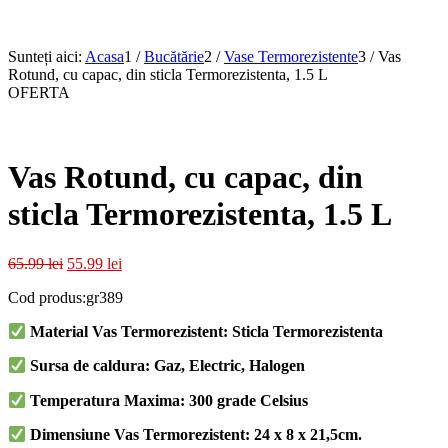
Sunteți aici:
Acasa
1
/
Bucătărie
2
/
Vase Termorezistente
3
/
Vas
Rotund, cu capac, din sticla Termorezistenta, 1.5 L
OFERTA
Vas Rotund, cu capac, din
sticla Termorezistenta, 1.5 L
Prețul
Prețul
65.99
lei
55.99
lei
inițial
curent
Cod produs:gr389
a
este:
fost:
55.99 lei.
Material Vas Termorezistent: Sticla Termorezistenta
65.99 lei.
Sursa de caldura: Gaz, Electric, Halogen
Temperatura Maxima: 300 grade Celsius
Dimensiune Vas Termorezistent: 24 x 8 x 21,5cm.