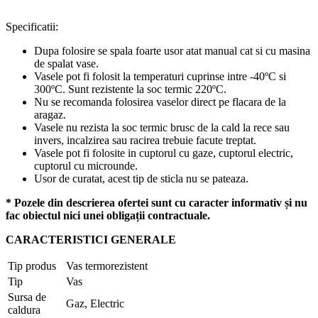
Specificatii:
Dupa folosire se spala foarte usor atat manual cat si cu masina
de spalat vase.
Vasele pot fi folosit la temperaturi cuprinse intre -40ºC si
300ºC. Sunt rezistente la soc termic 220ºC.
Nu se recomanda folosirea vaselor direct pe flacara de la
aragaz.
Vasele nu rezista la soc termic brusc de la cald la rece sau
invers, incalzirea sau racirea trebuie facute treptat.
Vasele pot fi folosite in cuptorul cu gaze, cuptorul electric,
cuptorul cu microunde.
Usor de curatat, acest tip de sticla nu se pateaza.
* Pozele din descrierea ofertei sunt cu caracter informativ și nu
fac obiectul nici unei obligații contractuale.
CARACTERISTICI GENERALE
Tip produs
Vas termorezistent
Tip
Vas
Sursa de
Gaz, Electric
caldura