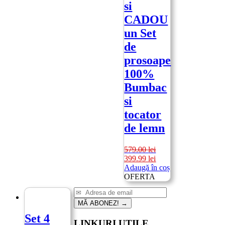
si
CADOU
un Set
de
prosoape
100%
Bumbac
si
tocator
de lemn
579.00
lei
Prețul
Prețul
399.99
lei
inițial
curent
Adaugă în coș
a
este:
OFERTA
fost:
399.99 lei.
579.00 lei.
MĂ ABONEZ!
→
Set 4
LINKURI UTILE