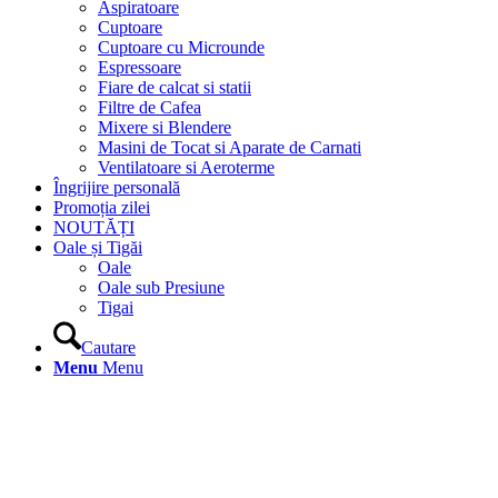
Aspiratoare
Cuptoare
Cuptoare cu Microunde
Espressoare
Fiare de calcat si statii
Filtre de Cafea
Mixere si Blendere
Masini de Tocat si Aparate de Carnati
Ventilatoare si Aeroterme
Îngrijire personală
Promoția zilei
NOUTĂȚI
Oale și Tigăi
Oale
Oale sub Presiune
Tigai
Cautare
Menu
Menu