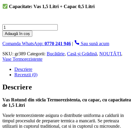
Capacitate: Vas 1,5 Litri + Capac 0,5 Litri
Cantitate
Vas
Adaugă în coș
Rotund,
cu
Comanda WhatsApp:
0770 241 946
|
Sau sună acum
capac,
din
SKU:
gr389
Categorii:
Bucătărie
,
Casă și Grădină
,
NOUTĂȚI
,
sticla
Vase Termorezistente
Termorezistenta,
Descriere
1.5
Recenzii (0)
L
Descriere
Vas Rotund din sticla Termorezistenta, cu capac, cu capacitatea
de 1,5 Litri
Vasele termorezistente asigura o distributie uniforma a caldurii in
timpul procesului de preparare termica a mancarii. Se preteaza
utilizarii in cuptorul traditional, cat si in cuptorul cu microunde.