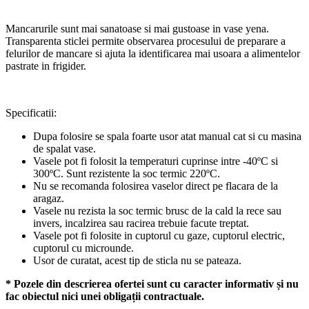
Mancarurile sunt mai sanatoase si mai gustoase in vase yena.
Transparenta sticlei permite observarea procesului de preparare a
felurilor de mancare si ajuta la identificarea mai usoara a alimentelor
pastrate in frigider.
Specificatii:
Dupa folosire se spala foarte usor atat manual cat si cu masina
de spalat vase.
Vasele pot fi folosit la temperaturi cuprinse intre -40ºC si
300ºC. Sunt rezistente la soc termic 220ºC.
Nu se recomanda folosirea vaselor direct pe flacara de la
aragaz.
Vasele nu rezista la soc termic brusc de la cald la rece sau
invers, incalzirea sau racirea trebuie facute treptat.
Vasele pot fi folosite in cuptorul cu gaze, cuptorul electric,
cuptorul cu microunde.
Usor de curatat, acest tip de sticla nu se pateaza.
* Pozele din descrierea ofertei sunt cu caracter informativ și nu
fac obiectul nici unei obligații contractuale.