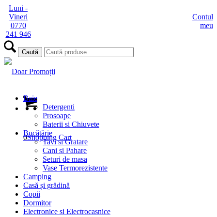
Luni -
Vineri
Contul
0770
meu
241 946
Baie
Detergenti
Prosoape
Baterii si Chiuvete
Bucătărie
0
Shopping Cart
Tavi si Gratare
Cani si Pahare
Seturi de masa
Vase Termorezistente
Camping
Casă și grădină
Copii
Dormitor
Electronice si Electrocasnice