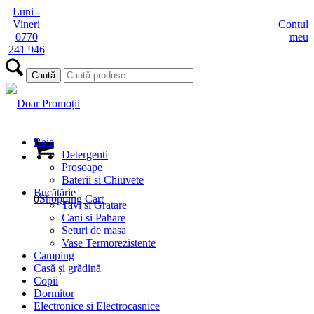
Luni -
Vineri
Contul
0770
meu
241 946
Baie
Detergenti
Prosoape
Baterii si Chiuvete
Bucătărie
0
Shopping Cart
Tavi si Gratare
Cani si Pahare
Seturi de masa
Vase Termorezistente
Camping
Casă și grădină
Copii
Dormitor
Electronice si Electrocasnice