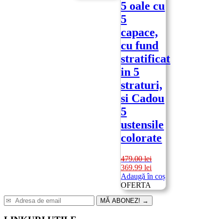
5 oale cu
189.00 lei.
5
capace,
cu fund
stratificat
in 5
straturi,
si Cadou
5
ustensile
colorate
479.00
lei
Prețul
Prețul
369.99
lei
inițial
curent
Adaugă în coș
a
este:
OFERTA
fost:
369.99 lei.
MĂ ABONEZ!
→
479.00 lei.