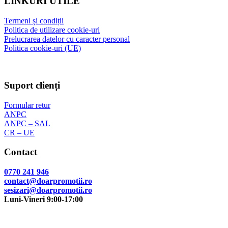
LINKURI UTILE
Termeni și condiții
Politica de utilizare cookie-uri
Prelucrarea datelor cu caracter personal
Politica cookie-uri (UE)
Suport clienți
Formular retur
ANPC
ANPC – SAL
CR – UE
Contact
0770 241 946
contact@doarpromotii.ro
sesizari@doarpromotii.ro
Luni-Vineri 9:00-17:00
NE GĂSEȘTI PE FACEBOOK