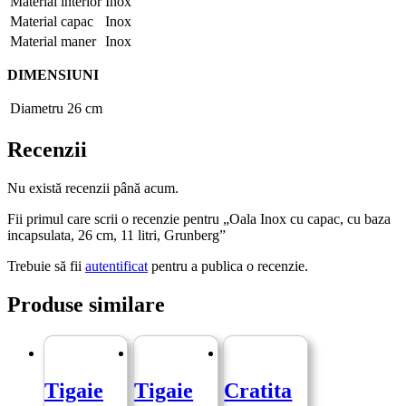
Material interior
Inox
Material capac
Inox
Material maner
Inox
DIMENSIUNI
Diametru
26 cm
Recenzii
Nu există recenzii până acum.
Fii primul care scrii o recenzie pentru „Oala Inox cu capac, cu baza
incapsulata, 26 cm, 11 litri, Grunberg”
Trebuie să fii
autentificat
pentru a publica o recenzie.
Produse similare
Tigaie
Tigaie
Cratita