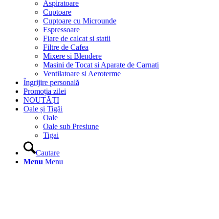
Aspiratoare
Cuptoare
Cuptoare cu Microunde
Espressoare
Fiare de calcat si statii
Filtre de Cafea
Mixere si Blendere
Masini de Tocat si Aparate de Carnati
Ventilatoare si Aeroterme
Îngrijire personală
Promoția zilei
NOUTĂȚI
Oale și Tigăi
Oale
Oale sub Presiune
Tigai
Cautare
Menu
Menu