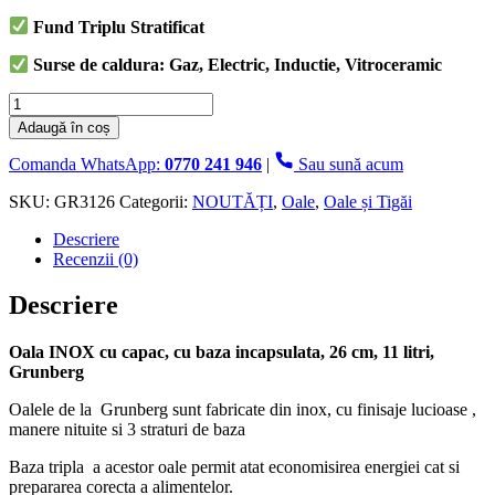
Fund Triplu Stratificat
Surse de caldura: Gaz, Electric, Inductie, Vitroceramic
Cantitate
Oala
Adaugă în coș
Inox
cu
Comanda WhatsApp:
0770 241 946
|
Sau sună acum
capac,
cu
SKU:
GR3126
Categorii:
NOUTĂȚI
,
Oale
,
Oale și Tigăi
baza
Descriere
incapsulata,
Recenzii (0)
26
cm,
11
Descriere
litri,
Grunberg
Oala INOX cu capac, cu baza incapsulata, 26 cm, 11 litri,
Grunberg
Oalele de la Grunberg sunt fabricate din inox, cu finisaje lucioase ,
manere nituite si 3 straturi de baza
Baza tripla a acestor oale permit atat economisirea energiei cat si
prepararea corecta a alimentelor.