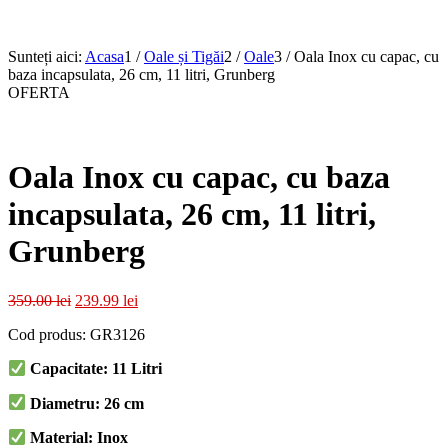
Sunteți aici:
Acasa
1
/
Oale și Tigăi
2
/
Oale
3
/
Oala Inox cu capac, cu
baza incapsulata, 26 cm, 11 litri, Grunberg
OFERTA
Oala Inox cu capac, cu baza
incapsulata, 26 cm, 11 litri,
Grunberg
Prețul
Prețul
359.00
lei
239.99
lei
inițial
curent
Cod produs:
GR3126
a
este:
fost:
239.99 lei.
Capacitate: 11 Litri
359.00 lei.
Diametru: 26 cm
Material: Inox