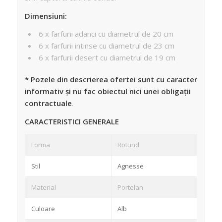
Dimensiuni:
6 x farfurii adanci cu diametrul de 20 cm
6 x farfurii intinse cu diametrul de 23 cm
6 x farfurii desert cu diametrul de 19 cm
* Pozele din descrierea ofertei sunt cu caracter
informativ și nu fac obiectul nici unei obligații
contractuale
.
CARACTERISTICI GENERALE
Forma
Rotund
Stil
Agnesse
Material
Portelan
Culoare
Alb