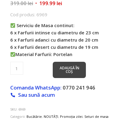
Prețul
Prețul
319.00
lei
199.99
lei
inițial
curent
Cod produs: 6969
a
este:
fost:
199.99 lei.
Serviciu de Masa continut:
319.00 lei.
6 x Farfurii intinse cu diametru de 23 cm
6 x Farfurii adanci cu diametru de 20 cm
6 x Farfurii desert cu diametru de 19 cm
Material Farfurii: Portelan
ADAUGĂ ÎN
COȘ
Comanda WhatsApp:
0770 241 946
Sau sună acum
SKU:
6969
Categorii:
Bucătărie
,
NOUTĂȚI
,
Promoția zilei
,
Seturi de masa