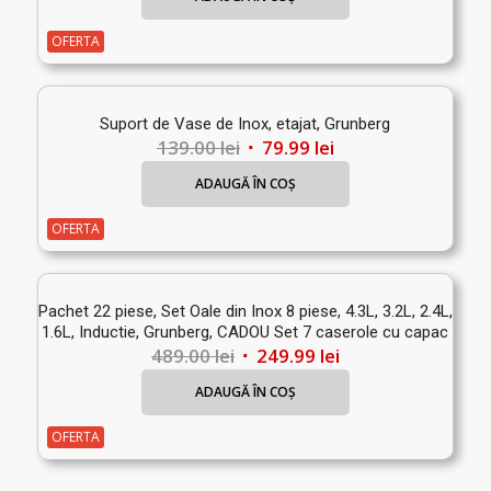
a
este:
fost:
399.99 lei.
OFERTA
579.00 lei.
Suport de Vase de Inox, etajat, Grunberg
Prețul
Prețul
139.00
lei
79.99
lei
inițial
curent
ADAUGĂ ÎN COȘ
a
este:
fost:
79.99 lei.
OFERTA
139.00 lei.
Pachet 22 piese, Set Oale din Inox 8 piese, 4.3L, 3.2L, 2.4L,
1.6L, Inductie, Grunberg, CADOU Set 7 caserole cu capac
Prețul
Prețul
489.00
lei
249.99
lei
inițial
curent
ADAUGĂ ÎN COȘ
a
este:
fost:
249.99 lei.
OFERTA
489.00 lei.