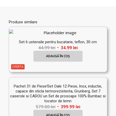
Produse similare
Set 6 ustensile pentru bucatarie, teflon, 30 cm
Prețul
Prețul
44.99
lei
34.99
lei
inițial
curent
ADAUGĂ ÎN COȘ
a
este:
fost:
34.99 lei.
OFERTA
44.99 lei.
Pachet 31 de Piese!Set Oale 12 Piese, Inox, inductie,
capace din sticla termorezistenta, Grunberg, Set 7
caserole si CADOU un Set de prosoape 100% Bumbac si
tocator de lemn
Prețul
Prețul
579.00
lei
399.99
lei
inițial
curent
ADAUGĂ ÎN COȘ