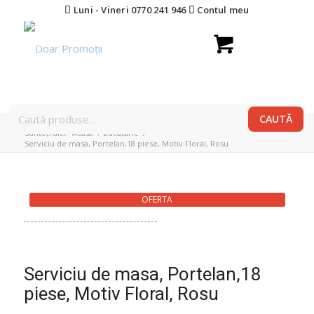
Luni - Vineri 0770 241 946
Contul meu
Sunteți aici:
Acasa
/
Bucătărie
/
Serviciu de masa, Portelan,18 piese, Motiv Floral, Rosu
OFERTA
Serviciu de masa, Portelan,18
piese, Motiv Floral, Rosu