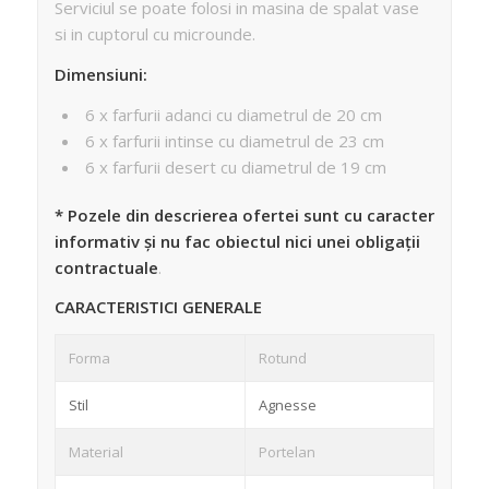
Serviciul se poate folosi in masina de spalat vase
si in cuptorul cu microunde.
Dimensiuni:
6 x farfurii adanci cu diametrul de 20 cm
6 x farfurii intinse cu diametrul de 23 cm
6 x farfurii desert cu diametrul de 19 cm
* Pozele din descrierea ofertei sunt cu caracter
informativ și nu fac obiectul nici unei obligații
contractuale
.
CARACTERISTICI GENERALE
Forma
Rotund
Stil
Agnesse
Material
Portelan