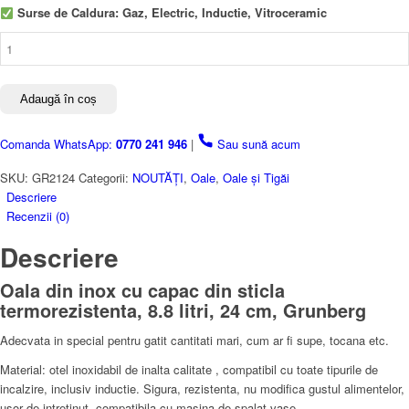
Surse de Caldura: Gaz, Electric, Inductie, Vitroceramic
Cantitate
Oala
din
Inox
Adaugă în coș
cu
Capac
Comanda WhatsApp:
0770 241 946
|
Sau sună acum
din
Sticla
SKU:
GR2124
Categorii:
NOUTĂȚI
,
Oale
,
Oale și Tigăi
Termorezistenta,
Descriere
8.8
Recenzii (0)
Litri,
Descriere
Inductie
Oala din inox cu capac din sticla
termorezistenta, 8.8 litri, 24 cm, Grunberg
Adecvata in special pentru gatit cantitati mari, cum ar fi supe, tocana etc.
Material: otel inoxidabil de inalta calitate , compatibil cu toate tipurile de
incalzire, inclusiv inductie. Sigura, rezistenta, nu modifica gustul alimentelor,
usor de intretinut, compatibila cu masina de spalat vase.