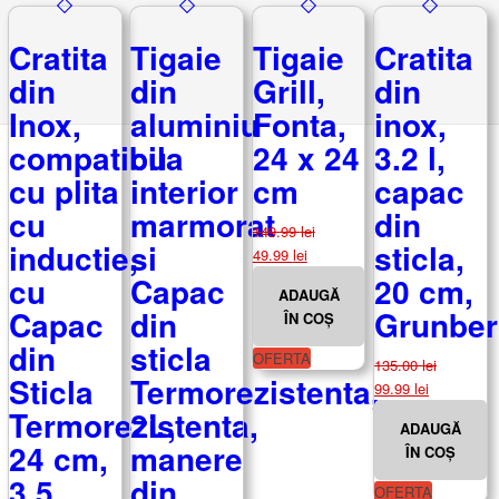
Cratita
Tigaie
Tigaie
Cratita
din
din
Grill,
din
Inox,
aluminiu
Fonta,
inox,
compatibila
cu
24 x 24
3.2 l,
cu plita
interior
cm
capac
cu
marmorat
din
149.99
lei
inductie,
si
sticla,
Prețul
Prețul
49.99
lei
inițial
curent
cu
Capac
20 cm,
ADAUGĂ
a
este:
Capac
din
Grunbe
ÎN COȘ
fost:
49.99 lei.
din
sticla
149.99 lei.
OFERTA
135.00
lei
Sticla
Termorezistenta,
Prețul
Prețul
99.99
lei
inițial
curent
Termorezistenta,
2L,
ADAUGĂ
a
este:
24 cm,
manere
ÎN COȘ
fost:
99.99 lei.
3.5
din
135.00 lei.
OFERTA