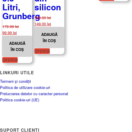
Litri,
silicon
Grunberg
189.00
lei
Prețul
Prețul
149.00
lei
179.99
lei
inițial
curent
Prețul
Prețul
99.99
lei
ADAUGĂ
a
este:
inițial
curent
ÎN COȘ
fost:
149.00 lei.
ADAUGĂ
a
este:
189.00 lei.
ÎN COȘ
fost:
99.99 lei.
OFERTA
179.99 lei.
OFERTA
LINKURI UTILE
Termeni și condiții
Politica de utilizare cookie-uri
Prelucrarea datelor cu caracter personal
Politica cookie-uri (UE)
SUPORT CLIENȚI