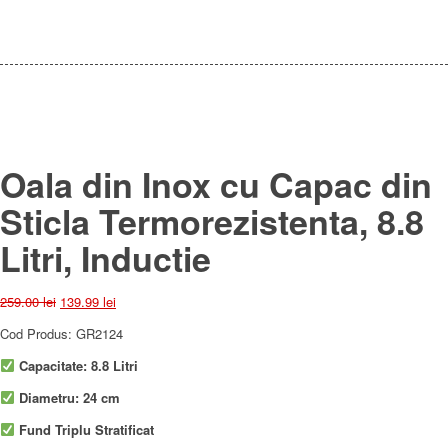
Oala din Inox cu Capac din
Sticla Termorezistenta, 8.8
Litri, Inductie
Prețul
Prețul
259.00
lei
139.99
lei
inițial
curent
Cod Produs: GR2124
a
este:
fost:
139.99 lei.
Capacitate: 8.8 Litri
259.00 lei.
Diametru: 24 cm
Fund Triplu Stratificat