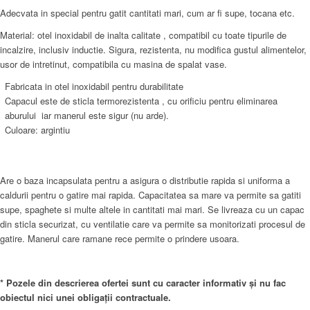
Adecvata in special pentru gatit cantitati mari, cum ar fi supe, tocana etc.
Material: otel inoxidabil de inalta calitate , compatibil cu toate tipurile de
incalzire, inclusiv inductie. Sigura, rezistenta, nu modifica gustul alimentelor,
usor de intretinut, compatibila cu masina de spalat vase.
Fabricata in otel inoxidabil pentru durabilitate
Capacul este de sticla termorezistenta , cu orificiu pentru eliminarea
aburului iar manerul este sigur (nu arde).
Culoare: argintiu
Are o baza incapsulata pentru a asigura o distributie rapida si uniforma a
caldurii pentru o gatire mai rapida. Capacitatea sa mare va permite sa gatiti
supe, spaghete si multe altele in cantitati mai mari. Se livreaza cu un capac
din sticla securizat, cu ventilatie care va permite sa monitorizati procesul de
gatire. Manerul care ramane rece permite o prindere usoara.
* Pozele din descrierea ofertei sunt cu caracter informativ și nu fac
obiectul nici unei obligații contractuale.