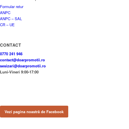
Formular retur
ANPC
ANPC – SAL
CR – UE
CONTACT
0770 241 946
contact@doarpromotii.ro
sesizari@doarpromotii.ro
Luni-Vineri 9:00-17:00
NE GĂSEȘTI PE FACEBOOK
Urmărește ofertele și noutățile noastre direct pe pagina oficială.
Vezi pagina noastră de Facebook