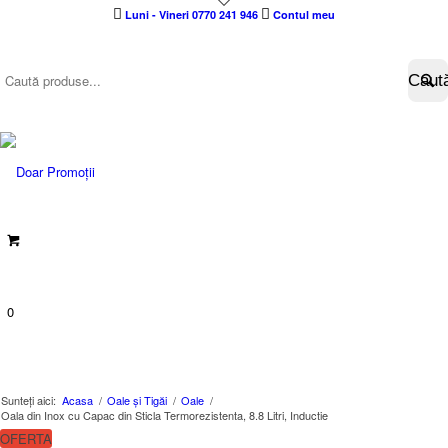
Luni - Vineri 0770 241 946
Contul meu
0
Sunteți aici:
Acasa
/
Oale și Tigăi
/
Oale
/
Oala din Inox cu Capac din Sticla Termorezistenta, 8.8 Litri, Inductie
OFERTA