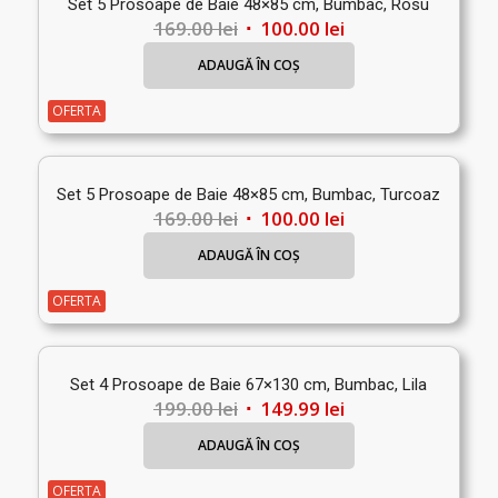
Set 5 Prosoape de Baie 48×85 cm, Bumbac, Rosu
Prețul
Prețul
169.00
lei
100.00
lei
inițial
curent
ADAUGĂ ÎN COȘ
a
este:
fost:
100.00 lei.
OFERTA
169.00 lei.
Set 5 Prosoape de Baie 48×85 cm, Bumbac, Turcoaz
Prețul
Prețul
169.00
lei
100.00
lei
inițial
curent
ADAUGĂ ÎN COȘ
a
este:
fost:
100.00 lei.
OFERTA
169.00 lei.
Set 4 Prosoape de Baie 67×130 cm, Bumbac, Lila
Prețul
Prețul
199.00
lei
149.99
lei
inițial
curent
ADAUGĂ ÎN COȘ
a
este:
fost:
149.99 lei.
OFERTA