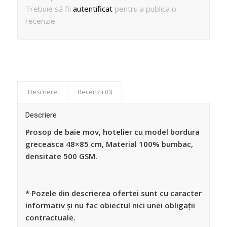
Trebuie să fii
autentificat
pentru a publica o
recenzie.
Descriere
Recenzii (0)
Descriere
Prosop de baie mov, hotelier cu model bordura
greceasca 48×85 cm, Material 100% bumbac,
densitate 500 GSM.
* Pozele din descrierea ofertei sunt cu caracter
informativ și nu fac obiectul nici unei obligații
contractuale.