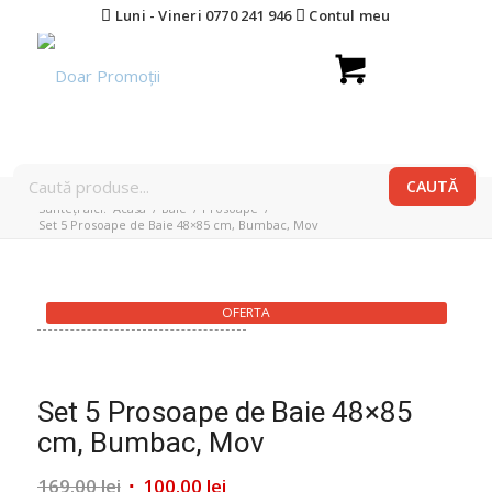
Luni - Vineri 0770 241 946
Contul meu
Sunteți aici:
Acasa
/
Baie
/
Prosoape
/
Set 5 Prosoape de Baie 48×85 cm, Bumbac, Mov
OFERTA
Set 5 Prosoape de Baie 48×85
cm, Bumbac, Mov
Prețul
Prețul
169.00
lei
100.00
lei