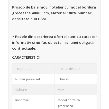
Prosop de baie mov, hotelier cu model bordura
greceasca 48×85 cm, Material 100% bumbac,
densitate 500 GSM.
* Pozele din descrierea ofertei sunt cu caracter
informativ și nu fac obiectul nici unei obligații
contractuale.
CARACTERISTICI
Tip produs
Prosop de baie
Numar piese/set
5 bucati
Culoare
Mov
Imprimeu
Model bordura
greceasca