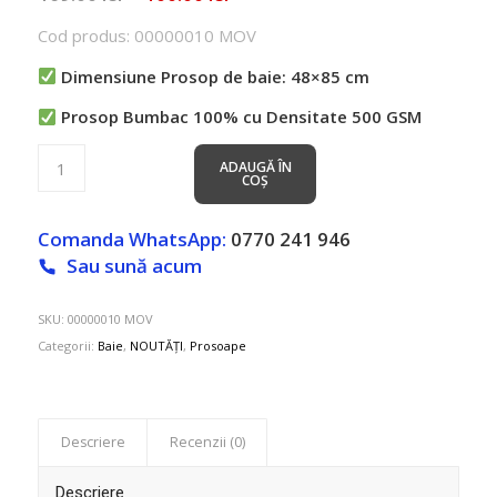
inițial
curent
Cod produs: 00000010 MOV
a
este:
fost:
100.00 lei.
Dimensiune Prosop de baie: 48
×85 cm
169.00 lei.
Prosop Bumbac 100% cu Densitate 500 GSM
ADAUGĂ ÎN
COȘ
Comanda WhatsApp:
0770 241 946
Sau sună acum
SKU:
00000010 MOV
Categorii:
Baie
,
NOUTĂȚI
,
Prosoape
Descriere
Recenzii (0)
Descriere