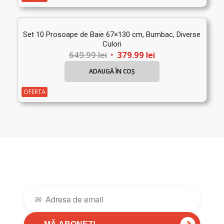
199.00 lei.
Set 10 Prosoape de Baie 67×130 cm, Bumbac, Diverse
Culori
Prețul
Prețul
649.99
lei
379.99
lei
inițial
curent
ADAUGĂ ÎN COȘ
a
este:
fost:
379.99 lei.
OFERTA
649.99 lei.