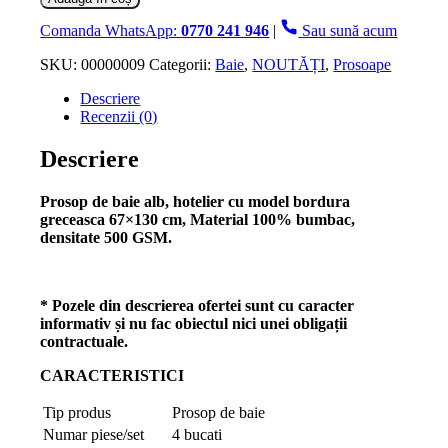
4
Prosoape
Comanda WhatsApp:
0770 241 946
|
Sau sună acum
de
Baie
SKU:
00000009
Categorii:
Baie
,
NOUTĂȚI
,
Prosoape
67×130
Descriere
cm,
Recenzii (0)
Bumbac,
Alb
Descriere
Prosop de baie alb, hotelier cu model bordura
greceasca 67×130 cm, Material 100% bumbac,
densitate 500 GSM.
* Pozele din descrierea ofertei sunt cu caracter
informativ și nu fac obiectul nici unei obligații
contractuale.
CARACTERISTICI
Tip produs
Prosop de baie
Numar piese/set
4 bucati