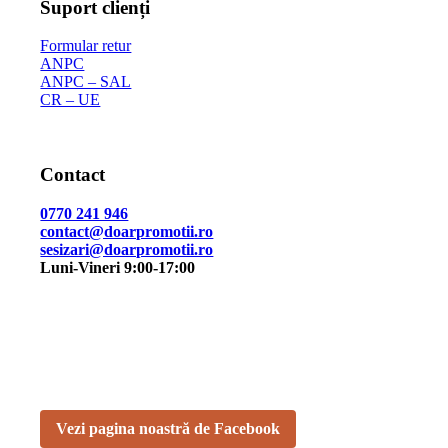
Suport clienți
Formular retur
ANPC
ANPC – SAL
CR – UE
Contact
0770 241 946
contact@doarpromotii.ro
sesizari@doarpromotii.ro
Luni-Vineri 9:00-17:00
NE GĂSEȘTI PE FACEBOOK
Urmărește ofertele și noutățile noastre direct pe pagina
oficială.
Vezi pagina noastră de Facebook