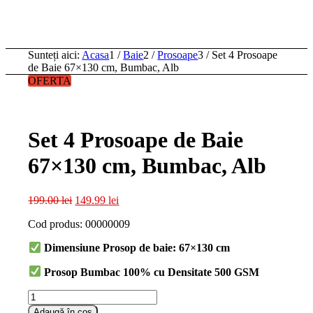
Sunteți aici:
Acasa
1
/
Baie
2
/
Prosoape
3
/
Set 4 Prosoape
de Baie 67×130 cm, Bumbac, Alb
OFERTA
Set 4 Prosoape de Baie
67×130 cm, Bumbac, Alb
Prețul
Prețul
199.00
lei
149.99
lei
inițial
curent
Cod produs: 00000009
a
este:
fost:
149.99 lei.
Dimensiune Prosop de baie: 67
×130 cm
199.00 lei.
Prosop Bumbac 100% cu Densitate 500 GSM
Cantitate
Set
Adaugă în coș