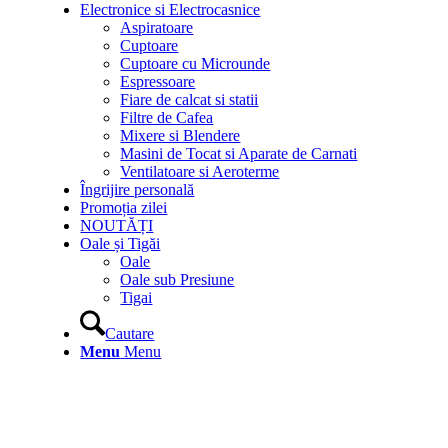
Electronice si Electrocasnice
Aspiratoare
Cuptoare
Cuptoare cu Microunde
Espressoare
Fiare de calcat si statii
Filtre de Cafea
Mixere si Blendere
Masini de Tocat si Aparate de Carnati
Ventilatoare si Aeroterme
Îngrijire personală
Promoția zilei
NOUTĂȚI
Oale și Tigăi
Oale
Oale sub Presiune
Tigai
Cautare
Menu
Menu