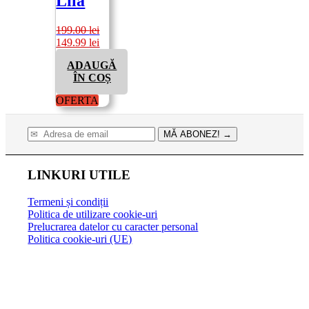
Lila
199.00
lei
Prețul
Prețul
149.99
lei
inițial
curent
ADAUGĂ
a
este:
ÎN COȘ
fost:
149.99 lei.
199.00 lei.
OFERTA
MĂ ABONEZ!
→
LINKURI UTILE
Termeni și condiții
Politica de utilizare cookie-uri
Prelucrarea datelor cu caracter personal
Politica cookie-uri (UE)