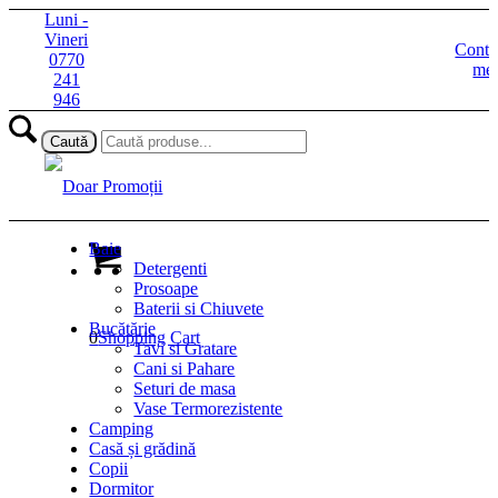
Luni -
Vineri
Contu
0770
me
241
946
Baie
Detergenti
Prosoape
Baterii si Chiuvete
Bucătărie
0
Shopping Cart
Tavi si Gratare
Cani si Pahare
Seturi de masa
Vase Termorezistente
Camping
Casă și grădină
Copii
Dormitor