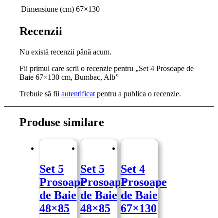
Dimensiune (cm)
67×130
Recenzii
Nu există recenzii până acum.
Fii primul care scrii o recenzie pentru „Set 4 Prosoape de
Baie 67×130 cm, Bumbac, Alb”
Trebuie să fii
autentificat
pentru a publica o recenzie.
Produse similare
Set 5
Set 5
Set 4
Prosoape
Prosoape
Prosoape
de Baie
de Baie
de Baie
48×85
48×85
67×130