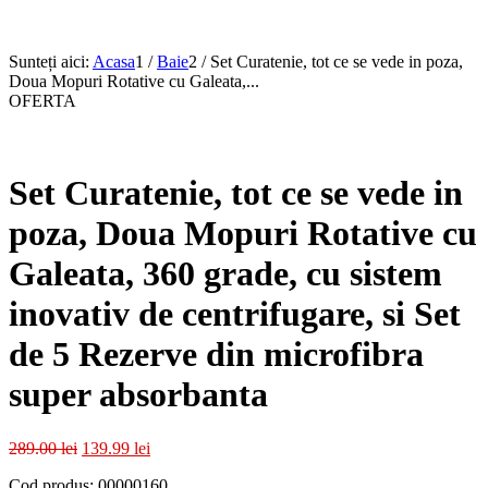
Sunteți aici:
Acasa
1
/
Baie
2
/
Set Curatenie, tot ce se vede in poza,
Doua Mopuri Rotative cu Galeata,...
OFERTA
Set Curatenie, tot ce se vede in
poza, Doua Mopuri Rotative cu
Galeata, 360 grade, cu sistem
inovativ de centrifugare, si Set
de 5 Rezerve din microfibra
super absorbanta
Prețul
Prețul
289.00
lei
139.99
lei
inițial
curent
Cod produs: 00000160
a
este: