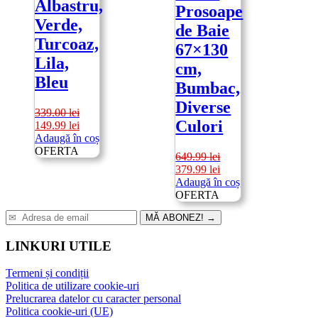
Albastru,
Prosoape
Verde,
de Baie
Turcoaz,
67×130
Lila,
cm,
Bleu
Bumbac,
Diverse
339.00
lei
Culori
Prețul
Prețul
149.99
lei
inițial
curent
Adaugă în coș
a
este:
OFERTA
649.99
lei
fost:
149.99 lei.
Prețul
Prețul
379.99
lei
339.00 lei.
inițial
curent
Adaugă în coș
a
este:
OFERTA
fost:
379.99 lei.
MĂ ABONEZ!
→
649.99 lei.
LINKURI UTILE
Termeni și condiții
Politica de utilizare cookie-uri
Prelucrarea datelor cu caracter personal
Politica cookie-uri (UE)