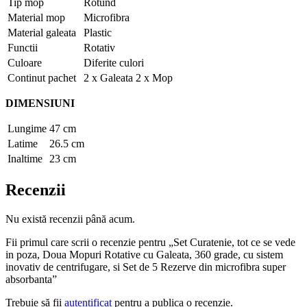
Tip mop
Rotund
Material mop
Microfibra
Material galeata
Plastic
Functii
Rotativ
Culoare
Diferite culori
Continut pachet
2 x Galeata 2 x Mop
DIMENSIUNI
Lungime
47 cm
Latime
26.5 cm
Inaltime
23 cm
Recenzii
Nu există recenzii până acum.
Fii primul care scrii o recenzie pentru „Set Curatenie, tot ce se vede
in poza, Doua Mopuri Rotative cu Galeata, 360 grade, cu sistem
inovativ de centrifugare, si Set de 5 Rezerve din microfibra super
absorbanta”
Trebuie să fii
autentificat
pentru a publica o recenzie.