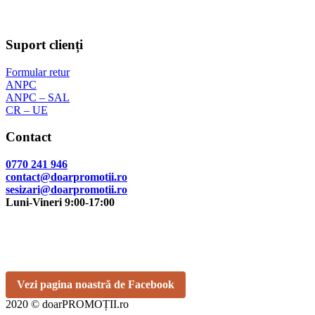
Suport clienți
Formular retur
ANPC
ANPC – SAL
CR – UE
Contact
0770 241 946
contact@doarpromotii.ro
sesizari@doarpromotii.ro
Luni-Vineri 9:00-17:00
NE GĂSEȘTI PE FACEBOOK
Urmărește ofertele și noutățile noastre direct pe pagina oficială.
Vezi pagina noastră de Facebook
2020 © doarPROMOȚII.ro