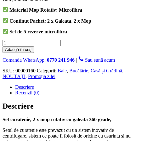
fost:
139.99 lei.
Material Mop Rotativ: Microfibra
289.00 lei.
Continut Pachet: 2 x Galeata, 2 x Mop
Set de 5 rezerve microfibra
Cantitate
Set
Adaugă în coș
Curatenie,
tot
Comanda WhatsApp:
0770 241 946
|
Sau sună acum
ce
se
SKU:
00000160
Categorii:
Baie
,
Bucătărie
,
Casă și Grădină
,
vede
NOUTĂȚI
,
Promoția zilei
in
Descriere
poza,
Recenzii (0)
Doua
Mopuri
Rotative
Descriere
cu
Galeata,
Set curatenie, 2 x mop rotativ cu galeata 360 grade,
360
grade,
Setul de curatenie este prevazut cu un sistem inovativ de
cu
centrifugare, sistem ce poate fi folosit de oricine cu usurinta si nu
sistem