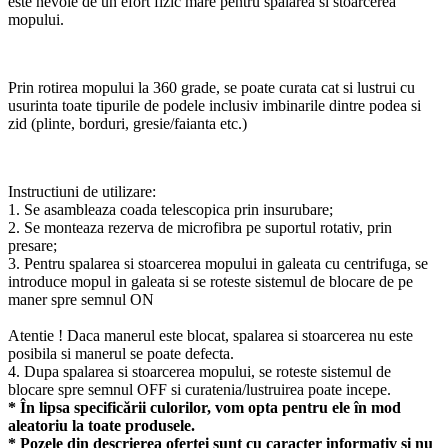
este nevoie de un efort fizic mare pentru spalarea si stoarcerea
inovativ
mopului.
de
centrifugare,
si
Set
Prin rotirea mopului la 360 grade, se poate curata cat si lustrui cu
de
usurinta toate tipurile de podele inclusiv imbinarile dintre podea si
5
zid (plinte, borduri, gresie/faianta etc.)
Rezerve
din
microfibra
super
Instructiuni de utilizare:
absorbanta
1. Se asambleaza coada telescopica prin insurubare;
2. Se monteaza rezerva de microfibra pe suportul rotativ, prin
presare;
3. Pentru spalarea si stoarcerea mopului in galeata cu centrifuga, se
introduce mopul in galeata si se roteste sistemul de blocare de pe
maner spre semnul ON
Atentie ! Daca manerul este blocat, spalarea si stoarcerea nu este
posibila si manerul se poate defecta.
4. Dupa spalarea si stoarcerea mopului, se roteste sistemul de
blocare spre semnul OFF si curatenia/lustruirea poate incepe.
* În lipsa specificării culorilor, vom opta pentru ele în mod
aleatoriu la toate produsele.
* Pozele din descrierea ofertei sunt cu caracter informativ și nu