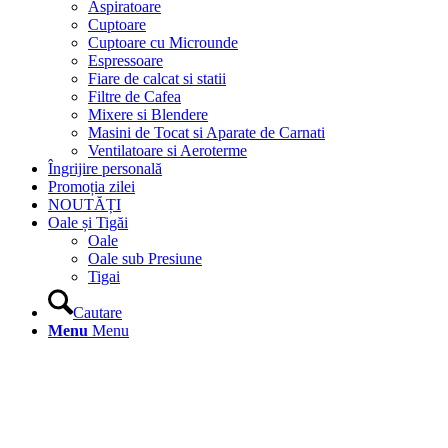
Aspiratoare
Cuptoare
Cuptoare cu Microunde
Espressoare
Fiare de calcat si statii
Filtre de Cafea
Mixere si Blendere
Masini de Tocat si Aparate de Carnati
Ventilatoare si Aeroterme
Îngrijire personală
Promoția zilei
NOUTĂȚI
Oale și Tigăi
Oale
Oale sub Presiune
Tigai
Cautare
Menu
Menu