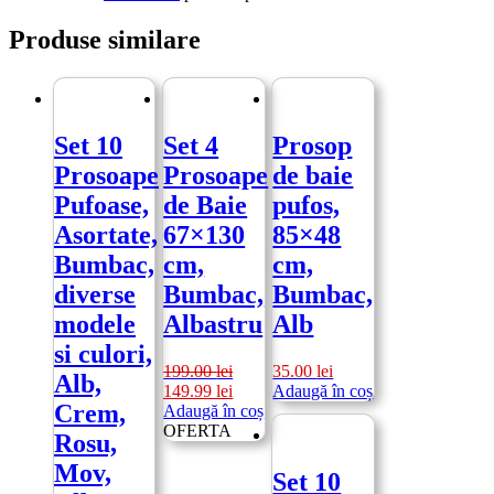
Produse similare
Set 10
Set 4
Prosop
Prosoape
Prosoape
de baie
Pufoase,
de Baie
pufos,
Asortate,
67×130
85×48
Bumbac,
cm,
cm,
diverse
Bumbac,
Bumbac,
modele
Albastru
Alb
si culori,
199.00
lei
35.00
lei
Alb,
Prețul
Prețul
149.99
lei
Adaugă în coș
Crem,
inițial
curent
Adaugă în coș
a
este:
OFERTA
Rosu,
fost:
149.99 lei.
Mov,
199.00 lei.
Set 10