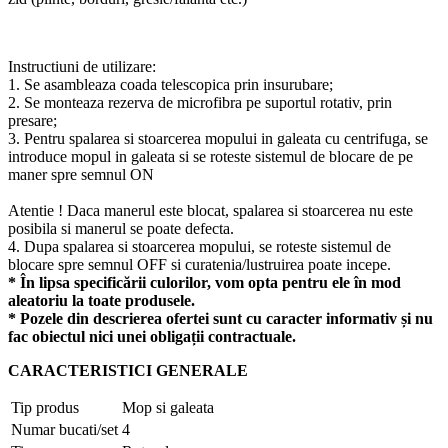
Instructiuni de utilizare:
1. Se asambleaza coada telescopica prin insurubare;
2. Se monteaza rezerva de microfibra pe suportul rotativ, prin
presare;
3. Pentru spalarea si stoarcerea mopului in galeata cu centrifuga, se
introduce mopul in galeata si se roteste sistemul de blocare de pe
maner spre semnul ON
Atentie ! Daca manerul este blocat, spalarea si stoarcerea nu este
posibila si manerul se poate defecta.
4. Dupa spalarea si stoarcerea mopului, se roteste sistemul de
blocare spre semnul OFF si curatenia/lustruirea poate incepe.
* În lipsa specificării culorilor, vom opta pentru ele în mod
aleatoriu la toate produsele.
* Pozele din descrierea ofertei sunt cu caracter informativ și nu
fac obiectul nici unei obligații contractuale.
CARACTERISTICI GENERALE
Tip produs
Mop si galeata
Numar bucati/set
4