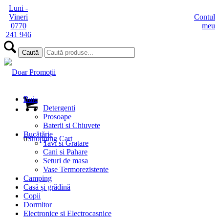
Luni -
Vineri
Contul
0770
meu
241 946
Baie
Detergenti
Prosoape
Baterii si Chiuvete
Bucătărie
0
Shopping Cart
Tavi si Gratare
Cani si Pahare
Seturi de masa
Vase Termorezistente
Camping
Casă și grădină
Copii
Dormitor
Electronice si Electrocasnice