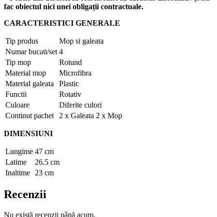
fac obiectul nici unei obligații contractuale.
CARACTERISTICI GENERALE
Tip produs
Mop si galeata
Numar bucati/set
4
Tip mop
Rotund
Material mop
Microfibra
Material galeata
Plastic
Functii
Rotativ
Culoare
Diferite culori
Continut pachet
2 x Galeata 2 x Mop
DIMENSIUNI
Lungime
47 cm
Latime
26.5 cm
Inaltime
23 cm
Recenzii
Nu există recenzii până acum.