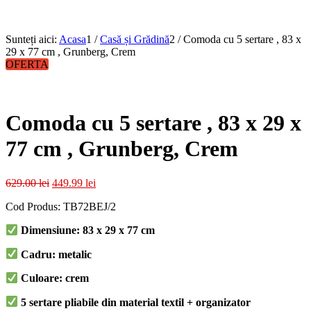
Sunteți aici:
Acasa
1
/
Casă și Grădină
2
/
Comoda cu 5 sertare , 83 x
29 x 77 cm , Grunberg, Crem
OFERTA
Comoda cu 5 sertare , 83 x 29 x
77 cm , Grunberg, Crem
Prețul
Prețul
629.00
lei
449.99
lei
inițial
curent
Cod Produs: TB72BEJ/2
a
este:
fost:
449.99 lei.
Dimensiune: 83 x 29 x 77 cm
629.00 lei.
Cadru: metalic
Culoare: crem
5 sertare pliabile din material textil + organizator