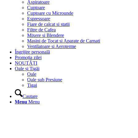
Aspiratoare
Cuptoare
Cuptoare cu Microunde
Espressoare
Fiare de calcat si statii
Filtre de Cafea
Mixere si Blendere
Masini de Tocat si Aparate de Carnati
Ventilatoare si Aeroterme
Îngrijire personală
Promoția zilei
NOUTĂȚI
Oale și Tigăi
Oale
Oale sub Presiune
Tigai
Cautare
Menu
Menu