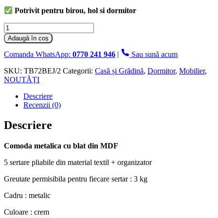
Potrivit pentru birou, hol si dormitor
Cantitate
Comoda
Adaugă în coș
cu
5
Comanda WhatsApp:
0770 241 946
|
Sau sună acum
sertare
,
SKU:
TB72BEJ/2
Categorii:
Casă și Grădină
,
Dormitor
,
Mobilier
,
83
NOUTĂȚI
x
Descriere
29
Recenzii (0)
x
77
cm
Descriere
,
Grunberg,
Comoda metalica cu blat din MDF
Crem
5 sertare pliabile din material textil + organizator
Greutate permisibila pentru fiecare sertar : 3 kg
Cadru : metalic
Culoare : crem