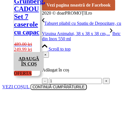
Grunberg,
Vezi pagina noastră de Facebook
CADOU
2020 © doarPROMOȚII.ro
Set 7
caserole
Taburet pliabil cu Spatiu de Depozitare, cu
cu capac
Vizuina Animalut, 38 x 38 x 38 cm,...
Ibric
din Inox 550 ml
489.00
lei
Scroll to top
Prețul
Prețul
249.99
lei
inițial
curent
×
ADAUGĂ
a
este:
ÎN COȘ
fost:
249.99 lei.
489.00 lei.
Adăugat în coș
OFERTA
-
+
VEZI COȘUL
CONTINUĂ CUMPĂRĂTURILE