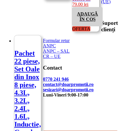
(UE)
Prețul
Prețul
79.00
lei
inițial
curent
ADAUGĂ
a
este:
ÎN COȘ
fost:
79.00 lei.
Suport
115.00 lei.
clienți
OFERTA
Formular retur
ANPC
ANPC – SAL
Pachet
CR – UE
22 piese,
Contact
Set Oale
din Inox
0770 241 946
8 piese,
contact@doarpromotii.ro
sesizari@doarpromotii.ro
4.3L,
Luni-Vineri 9:00-17:00
3.2L,
NE GĂSEȘTI PE FACEBOOK
2.4L,
1.6L,
Urmărește ofertele și noutățile noastre direct
pe pagina oficială.
Inductie,