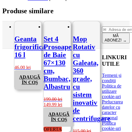
Produse similare
MĂ
Geanta
Set 4
Mop
ABONEZ!
→
frigorifica
Prosoape
Rotativ
16 l
de Baie
cu
LINKURI
67×130
Galeata,
UTILE
46.00
lei
cm,
360
Termeni și
ADAUGĂ
Bumbac,
grade,
condiții
ÎN COȘ
Albastru
cu
Politica de
utilizare
sistem
cookie-uri
199.00
lei
inovativ
Prelucrarea
Prețul
Prețul
149.99
lei
datelor cu
de
inițial
curent
caracter
ADAUGĂ
a
este:
centrifugare
personal
ÎN COȘ
fost:
149.99 lei.
Politica
199.00 lei.
cookie-uri
OFERTA
115.00
lei