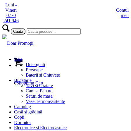
Luni -
Vineri
Contul
0770
meu
241 946
Baie
Detergenti
Prosoape
Baterii si Chiuvete
Bucătărie
0
Shopping Cart
Tavi si Gratare
Cani si Pahare
Seturi de masa
Vase Termorezistente
Camping
Casă și grădină
Copii
Dormitor
Electronice si Electrocasnice