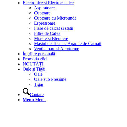
Electronice si Electrocasnice
Aspiratoare
Cuptoare
Cuptoare cu Microunde
Espressoare
Fiare de calcat si statii
Filtre de Cafea
Mixere si Blendere
Masini de Tocat si Aparate de Carnati
Ventilatoare si Aeroterme
Îngrijire personală
Promoția zilei
NOUTĂȚI
Oale și Tigăi
Oale
Oale sub Presiune
Tigai
Cautare
Menu
Menu