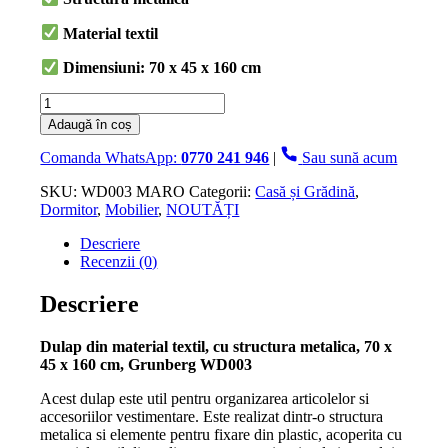
201.00 lei.
Material textil
Dimensiuni: 70 x 45 x 160 cm
Cantitate
Dulap
Adaugă în coș
din
material
Comanda WhatsApp:
0770 241 946
|
Sau sună acum
textil,
cu
SKU:
WD003 MARO
Categorii:
Casă și Grădină
,
structura
Dormitor
,
Mobilier
,
NOUTĂȚI
metalica,
Descriere
70
Recenzii (0)
x
45
x
Descriere
160
cm,
Dulap din material textil, cu structura metalica, 70 x
Grunberg,
45 x 160 cm, Grunberg WD003
Maro
Acest dulap este util pentru organizarea articolelor si
accesoriilor vestimentare. Este realizat dintr-o structura
metalica si elemente pentru fixare din plastic, acoperita cu