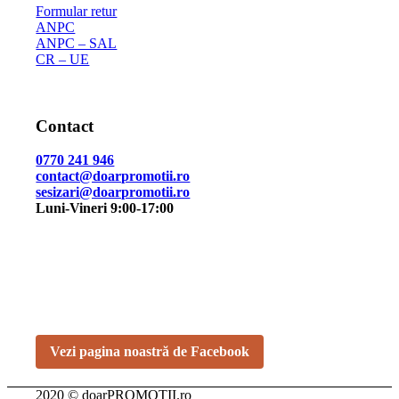
Formular retur
ANPC
ANPC – SAL
CR – UE
Contact
0770 241 946
contact@doarpromotii.ro
sesizari@doarpromotii.ro
Luni-Vineri 9:00-17:00
NE GĂSEȘTI PE FACEBOOK
Urmărește ofertele și noutățile noastre direct pe pagina
oficială.
Vezi pagina noastră de Facebook
2020 © doarPROMOȚII.ro