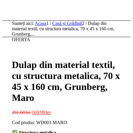
Sunteți aici:
Acasa
1
/
Casă și Grădină
2
/
Dulap din
material textil, cu structura metalica, 70 x 45 x 160 cm,
Grunberg,...
OFERTA
Dulap din material textil,
cu structura metalica, 70 x
45 x 160 cm, Grunberg,
Maro
Prețul
Prețul
201.00
lei
169.99
lei
inițial
curent
Cod produs: WD003 MARO
a
este:
fost:
169.99 lei.
Structura metalica