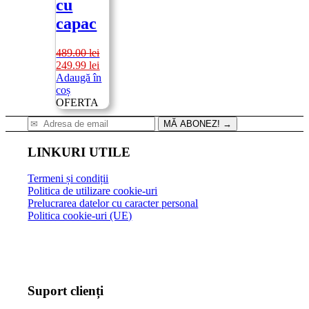
cu
capac
489.00
lei
Prețul
Prețul
249.99
lei
inițial
curent
Adaugă în
a
este:
coș
fost:
249.99 lei.
OFERTA
489.00 lei.
MĂ ABONEZ!
→
LINKURI UTILE
Termeni și condiții
Politica de utilizare cookie-uri
Prelucrarea datelor cu caracter personal
Politica cookie-uri (UE)
Suport clienți