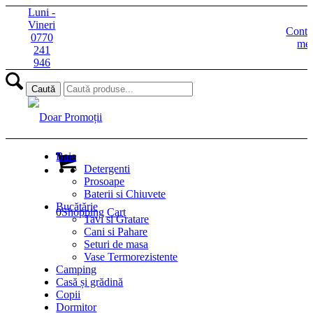
Luni -
Vineri
Contu
0770
me
241
946
Baie
Detergenti
Prosoape
Baterii si Chiuvete
Bucătărie
0
Shopping Cart
Tavi si Gratare
Cani si Pahare
Seturi de masa
Vase Termorezistente
Camping
Casă și grădină
Copii
Dormitor