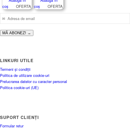
Adaugă în
Adaugă în
a
este:
a
este:
coș
OFERTA
coș
OFERTA
fost:
40.00 lei.
fost:
149.99 lei.
54.99 lei.
199.00 lei.
MĂ ABONEZ!
→
LINKURI UTILE
Termeni și condiții
Politica de utilizare cookie-uri
Prelucrarea datelor cu caracter personal
Politica cookie-uri (UE)
SUPORT CLIENȚI
Formular retur