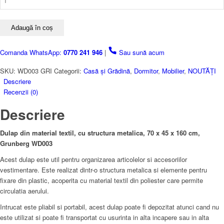
Dulap
din
material
Adaugă în coș
textil,
cu
Comanda WhatsApp:
0770 241 946
|
Sau sună acum
structura
metalica,
SKU:
WD003 GRI
Categorii:
Casă și Grădină
,
Dormitor
,
Mobilier
,
NOUTĂȚI
70
Descriere
x
Recenzii (0)
45
Descriere
x
160
cm,
Dulap din material textil, cu structura metalica, 70 x 45 x 160 cm,
Grunberg,
Grunberg WD003
Gri
Acest dulap este util pentru organizarea articolelor si accesoriilor
vestimentare. Este realizat dintr-o structura metalica si elemente pentru
fixare din plastic, acoperita cu material textil din poliester care permite
circulatia aerului.
Intrucat este pliabil si portabil, acest dulap poate fi depozitat atunci cand nu
este utilizat si poate fi transportat cu usurinta in alta incapere sau in alta