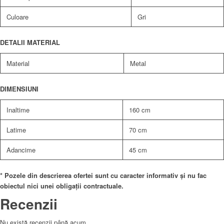
Culoare
Gri
DETALII MATERIAL
Material
Metal
DIMENSIUNI
Inaltime
160 cm
Latime
70 cm
Adancime
45 cm
* Pozele din descrierea ofertei sunt cu caracter informativ și nu fac
obiectul nici unei obligații contractuale.
Recenzii
Nu există recenzii până acum.