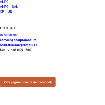
ANPC
ANPC – SAL
CR – UE
CONTACT
0770 241 946
contact@doarpromotii.ro
sesizari@doarpromotii.ro
Luni-Vineri 9:00-17:00
NE GĂSEȘTI PE FACEBOOK
Urmărește ofertele și noutățile noastre direct pe pagina oficială.
Vezi pagina noastră de Facebook