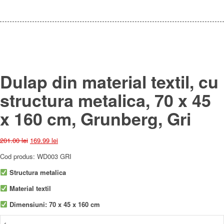
Dulap din material textil, cu
structura metalica, 70 x 45
x 160 cm, Grunberg, Gri
Prețul
Prețul
201.00
lei
169.99
lei
inițial
curent
Cod produs: WD003 GRI
a
este:
fost:
169.99 lei.
Structura metalica
201.00 lei.
Material textil
Dimensiuni: 70 x 45 x 160 cm
Cantitate