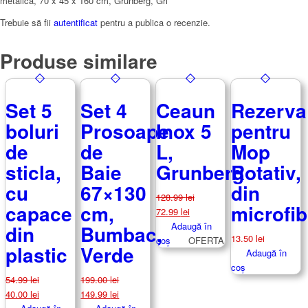
metalica, 70 x 45 x 160 cm, Grunberg, Gri”
Trebuie să fii
autentificat
pentru a publica o recenzie.
Produse similare
Set 5
Set 4
Ceaun
Rezerva
boluri
Prosoape
Inox 5
pentru
de
de
L,
Mop
sticla,
Baie
Grunberg
Rotativ,
cu
67×130
din
128.99
lei
capace
cm,
microfib
Prețul
Prețul
72.99
lei
inițial
curent
Adaugă în
din
Bumbac,
13.50
lei
a
este:
coș
OFERTA
plastic
Verde
Adaugă în
fost:
72.99 lei.
coș
128.99 lei.
54.99
lei
199.00
lei
Prețul
Prețul
Prețul
Prețul
40.00
lei
149.99
lei
inițial
curent
inițial
curent