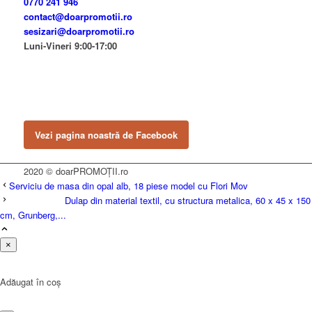
0770 241 946
contact@doarpromotii.ro
sesizari@doarpromotii.ro
Luni-Vineri 9:00-17:00
NE GĂSEȘTI PE FACEBOOK
Urmărește ofertele și noutățile noastre direct pe pagina oficială.
Vezi pagina noastră de Facebook
2020 © doarPROMOȚII.ro
Serviciu de masa din opal alb, 18 piese model cu Flori Mov
Dulap din material textil, cu structura metalica, 60 x 45 x 150
cm, Grunberg,...
×
Adăugat în coș