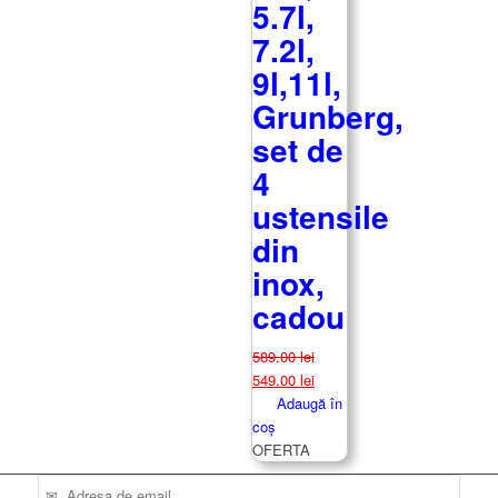
5.7l,
7.2l,
9l,11l,
Grunberg,
set de
4
ustensile
din
inox,
cadou
589.00
lei
Prețul
Prețul
549.00
lei
inițial
curent
Adaugă în
a
este:
coș
fost:
549.00 lei.
OFERTA
589.00 lei.