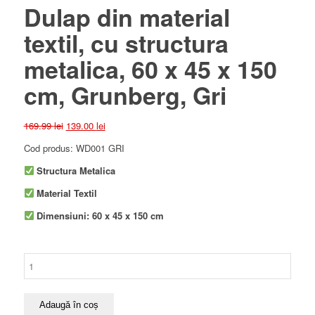
Dulap din material
textil, cu structura
metalica, 60 x 45 x 150
cm, Grunberg, Gri
Prețul
Prețul
169.99
lei
139.00
lei
inițial
curent
Cod produs: WD001 GRI
a
este:
fost:
139.00 lei.
Structura Metalica
169.99 lei.
Material Textil
Dimensiuni: 60 x 45 x 150 cm
Cantitate
Dulap
din
material
Adaugă în coș