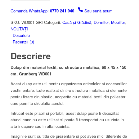
textil,
cu
Comanda WhatsApp:
0770 241 946
|
Sau sună acum
structura
metalica,
SKU:
WD001 GRI
Categorii:
Casă și Grădină
,
Dormitor
,
Mobilier
,
60
NOUTĂȚI
x
Descriere
45
Recenzii (0)
x
Descriere
150
cm,
Grunberg,
Dulap din material textil, cu structura metalica, 60 x 45 x 150
Gri
cm, Grunberg WD001
Acest dulap este util pentru organizarea articolelor si accesoriilor
vestimentare. Este realizat dintr-o structura metalica si elemente
pentru fixare din plastic, acoperita cu material textil din poliester
care permite circulatia aerului.
Intrucat este pliabil si portabil, acest dulap poate fi depozitat
atunci cand nu este utilizat si poate fi transportat cu usurinta in
alta incapere sau in alta locuinta.
Imaginile sunt cu titlu de prezentare si pot avea mici diferente de