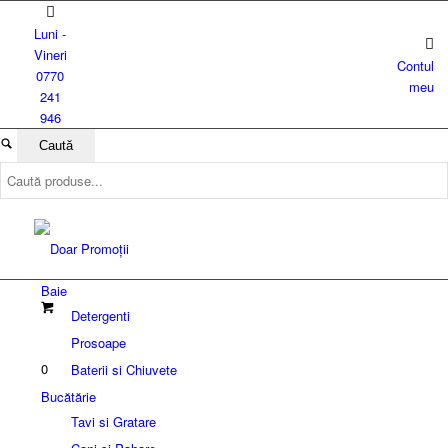
Luni -
Vineri
Contul
0770
meu
241
946
Baie
Detergenti
Prosoape
0
Baterii si Chiuvete
Bucătărie
Tavi si Gratare