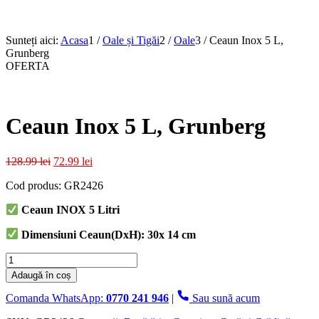
Sunteți aici:
Acasa
1
/
Oale și Tigăi
2
/
Oale
3
/
Ceaun Inox 5 L,
Grunberg
OFERTA
Ceaun Inox 5 L, Grunberg
Prețul
Prețul
128.99
lei
72.99
lei
inițial
curent
Cod produs: GR2426
a
este:
fost:
72.99 lei.
Ceaun INOX 5 Litri
128.99 lei.
Dimensiuni Ceaun(DxH): 30x 14 cm
Cantitate
Ceaun
Adaugă în coș
Inox
5
Comanda WhatsApp:
0770 241 946
|
Sau sună acum
L,