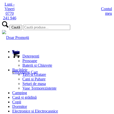
Luni -
Vineri
Contul
0770
meu
241 946
Baie
Detergenti
Prosoape
Baterii si Chiuvete
Bucătărie
0
Shopping Cart
Tavi si Gratare
Cani si Pahare
Seturi de masa
Vase Termorezistente
Camping
Casă și grădină
Copii
Dormitor
Electronice si Electrocasnice