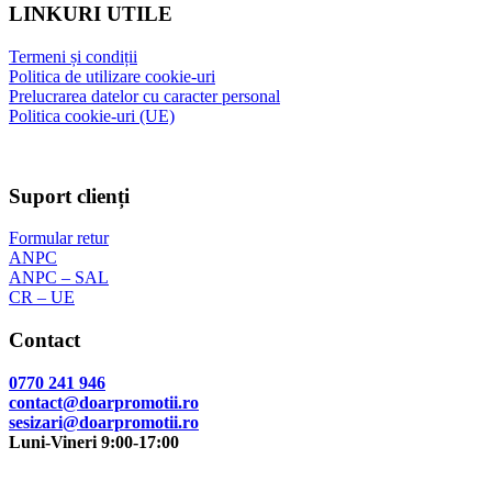
LINKURI UTILE
Termeni și condiții
Politica de utilizare cookie-uri
Prelucrarea datelor cu caracter personal
Politica cookie-uri (UE)
Suport clienți
Formular retur
ANPC
ANPC – SAL
CR – UE
Contact
0770 241 946
contact@doarpromotii.ro
sesizari@doarpromotii.ro
Luni-Vineri 9:00-17:00
NE GĂSEȘTI PE FACEBOOK