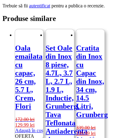
Trebuie să fii
autentificat
pentru a publica o recenzie.
Produse similare
Oala
Set Oale
Cratita
emailata
din Inox
din Inox
cu
8 piese,
cu
capac,
4.7L, 3.7
Capac
26 cm,
L, 2.7 L,
din Inox,
5.7 L,
1.9 L,
34 cm,
Crem,
Inductie,
14.5
Flori
Grunberg,
Litri,
Tava
Grunberg
172.00
lei
Teflonata
Prețul
Prețul
129.99
lei
339.00
lei
Antiaderenta
inițial
curent
Adaugă în coș
Prețul
Prețul
199.99
lei
a
este:
OFERTA