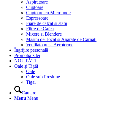
Aspiratoare
Cuptoare
Cuptoare cu Microunde
Espressoare
Fiare de calcat si statii
Filtre de Cafea
Mixere si Blendere
Masini de Tocat si Aparate de Carnati
Ventilatoare si Aeroterme
Îngrijire personală
Promoția zilei
NOUTĂȚI
Oale și Tigăi
Oale
Oale sub Presiune
Tigai
Cautare
Menu
Menu