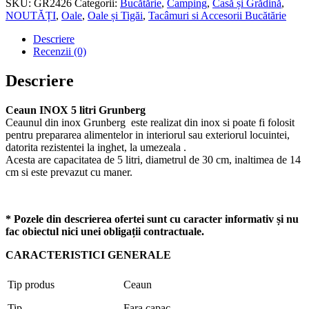
Grunberg
SKU:
GR2426
Categorii:
Bucătărie
,
Camping
,
Casă și Grădină
,
NOUTĂȚI
,
Oale
,
Oale și Tigăi
,
Tacâmuri si Accesorii Bucătărie
Descriere
Recenzii (0)
Descriere
Ceaun INOX 5 litri Grunberg
Ceaunul din inox Grunberg este realizat din inox si poate fi folosit
pentru prepararea alimentelor in interiorul sau exteriorul locuintei,
datorita rezistentei la inghet, la umezeala .
Acesta are capacitatea de 5 litri, diametrul de 30 cm, inaltimea de 14
cm si este prevazut cu maner.
* Pozele din descrierea ofertei sunt cu caracter informativ și nu
fac obiectul nici unei obligații contractuale.
CARACTERISTICI GENERALE
Tip produs
Ceaun
Tip
Fara capac