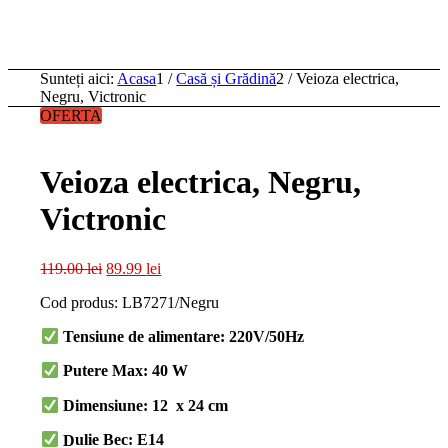
Sunteți aici:
Acasa
1
/
Casă și Grădină
2
/
Veioza electrica,
Negru, Victronic
OFERTA
Veioza electrica, Negru,
Victronic
Prețul
Prețul
119.00
lei
89.99
lei
inițial
curent
Cod produs: LB7271/Negru
a
este:
fost:
89.99 lei.
T
ensiune de alimentare: 220V/50Hz
119.00 lei.
Putere Max: 40 W
D
imensiune: 12 x 24 cm
D
ulie Bec: E14