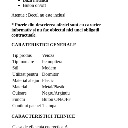
Baza metalica
Buton on/off
Atentie : Becul nu este inclus!
* Pozele din descrierea ofertei sunt cu caracter
informativ și nu fac obiectul nici unei obligații
contractuale.
CARATERISTICI GENERALE
Tip produs
Veioza
Tip montare
Pe noptiera
Stil
Modern
Utilizat pentru
Dormitor
Material abajur
Plastic
Material
Metal/Plastic
Culoare
Negru/Argintiu
Functii
Buton ON/OFF
Continut pachet
1 lampa
CARACTERISTICI TEHNICE
Clasa de eficienta energetica
A