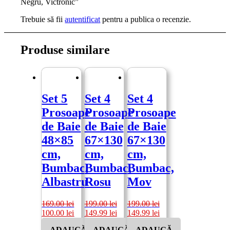
Negru, Victronic”
Trebuie să fii
autentificat
pentru a publica o recenzie.
Produse similare
Set 5
Set 4
Set 4
Prosoape
Prosoape
Prosoape
de Baie
de Baie
de Baie
48×85
67×130
67×130
cm,
cm,
cm,
Bumbac,
Bumbac,
Bumbac,
Albastru
Rosu
Mov
169.00
lei
199.00
lei
199.00
lei
Prețul
Prețul
Prețul
Prețul
Prețul
Prețul
100.00
lei
149.99
lei
149.99
lei
inițial
curent
inițial
curent
inițial
curent
ADAUGĂ
ADAUGĂ
ADAUGĂ