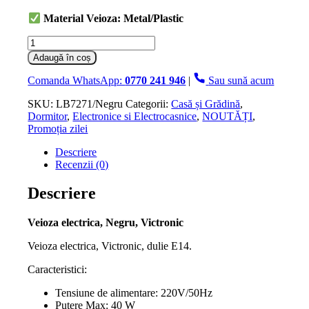
Material Veioza
: Metal/Plastic
Cantitate
Veioza
Adaugă în coș
electrica,
Negru,
Comanda WhatsApp:
0770 241 946
|
Sau sună acum
Victronic
SKU:
LB7271/Negru
Categorii:
Casă și Grădină
,
Dormitor
,
Electronice si Electrocasnice
,
NOUTĂȚI
,
Promoția zilei
Descriere
Recenzii (0)
Descriere
Veioza electrica, Negru, Victronic
Veioza electrica, Victronic, dulie E14.
Caracteristici:
Tensiune de alimentare: 220V/50Hz
Putere Max: 40 W