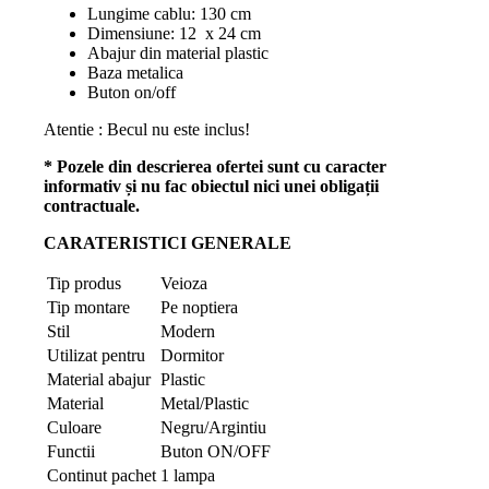
Lungime cablu: 130 cm
Dimensiune: 12 x 24 cm
Abajur din material plastic
Baza metalica
Buton on/off
Atentie : Becul nu este inclus!
* Pozele din descrierea ofertei sunt cu caracter
informativ și nu fac obiectul nici unei obligații
contractuale.
CARATERISTICI GENERALE
Tip produs
Veioza
Tip montare
Pe noptiera
Stil
Modern
Utilizat pentru
Dormitor
Material abajur
Plastic
Material
Metal/Plastic
Culoare
Negru/Argintiu
Functii
Buton ON/OFF
Continut pachet
1 lampa