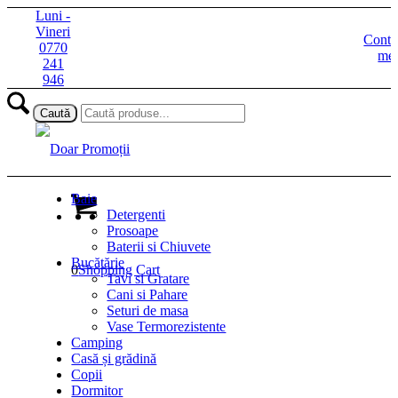
Luni -
Vineri
Contu
0770
me
241
946
Baie
Detergenti
Prosoape
Baterii si Chiuvete
Bucătărie
0
Shopping Cart
Tavi si Gratare
Cani si Pahare
Seturi de masa
Vase Termorezistente
Camping
Casă și grădină
Copii
Dormitor