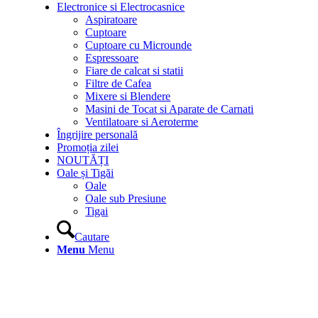
Electronice si Electrocasnice
Aspiratoare
Cuptoare
Cuptoare cu Microunde
Espressoare
Fiare de calcat si statii
Filtre de Cafea
Mixere si Blendere
Masini de Tocat si Aparate de Carnati
Ventilatoare si Aeroterme
Îngrijire personală
Promoția zilei
NOUTĂȚI
Oale și Tigăi
Oale
Oale sub Presiune
Tigai
Cautare
Menu
Menu