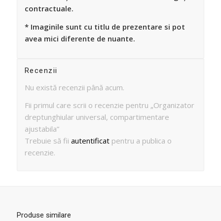
contractuale.
* Imaginile sunt cu titlu de prezentare si pot
avea mici diferente de nuante.
Recenzii
Nu există recenzii până acum.
Fii primul care scrii o recenzie pentru „Organizator
dreptunghiular universal, compartimentare
ajustabila”
Trebuie să fii
autentificat
pentru a publica o
recenzie.
Produse similare