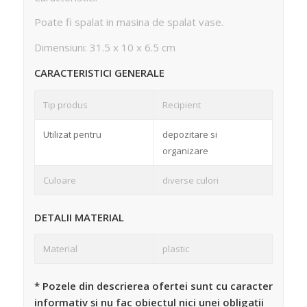
Poate fi spalat in masina de spalat vase.
Dimensiuni: 31.5 x 10 x 6.5 cm
CARACTERISTICI GENERALE
Tip produs
Recipient
Utilizat pentru
depozitare si
organizare
Culoare
diverse culori
DETALII MATERIAL
Material
plastic
* Pozele din descrierea ofertei sunt cu caracter
informativ și nu fac obiectul nici unei obligații