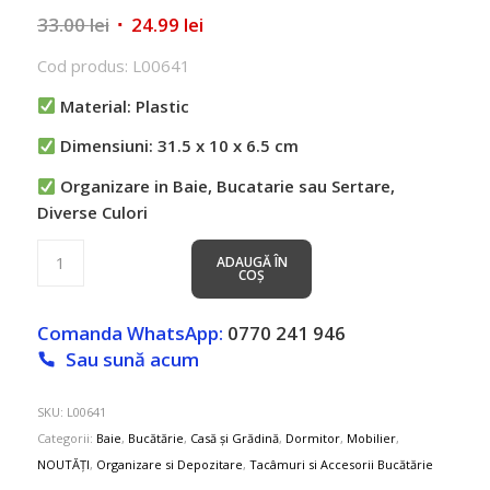
Prețul
Prețul
33.00
lei
24.99
lei
inițial
curent
Cod produs: L00641
a
este:
fost:
24.99 lei.
Material: Plastic
33.00 lei.
Dimensiuni: 31.5 x 10 x 6.5 cm
Organizare in Baie, Bucatarie sau Sertare,
Diverse Culori
ADAUGĂ ÎN
COȘ
Comanda WhatsApp:
0770 241 946
Sau sună acum
SKU:
L00641
Categorii:
Baie
,
Bucătărie
,
Casă și Grădină
,
Dormitor
,
Mobilier
,
NOUTĂȚI
,
Organizare si Depozitare
,
Tacâmuri si Accesorii Bucătărie