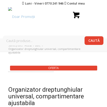
Luni - Vineri 0770 241 946
Contul meu
Sunteți aici:
Acasa
/
Baie
/
Organizator dreptunghiular universal, compartimentare
ajustabila
OFERTA
Organizator dreptunghiular
universal, compartimentare
ajustabila