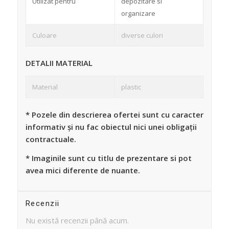
Utilizat pentru
depozitare si
organizare
Culoare
diverse culori
DETALII MATERIAL
Material
plastic
* Pozele din descrierea ofertei sunt cu caracter
informativ și nu fac obiectul nici unei obligații
contractuale.
* Imaginile sunt cu titlu de prezentare si pot
avea mici diferente de nuante.
Recenzii
Nu există recenzii până acum.