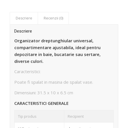
Descriere
Recenzii (0)
Descriere
Organizator dreptunghiular universal,
compartimentare ajustabila, ideal pentru
depozitare in baie, bucatarie sau sertare,
diverse culori.
Caracteristici:
Poate fi spalat in masina de spalat vase.
Dimensiuni: 31.5 x 10 x 6.5 cm
CARACTERISTICI GENERALE
Tip produs
Recipient