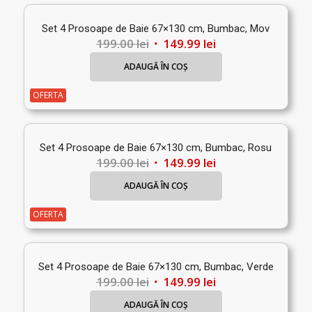
Set 4 Prosoape de Baie 67×130 cm, Bumbac, Mov
Prețul
Prețul
199.00
lei
149.99
lei
inițial
curent
ADAUGĂ ÎN COȘ
a
este:
fost:
149.99 lei.
OFERTA
199.00 lei.
Set 4 Prosoape de Baie 67×130 cm, Bumbac, Rosu
Prețul
Prețul
199.00
lei
149.99
lei
inițial
curent
ADAUGĂ ÎN COȘ
a
este:
fost:
149.99 lei.
OFERTA
199.00 lei.
Set 4 Prosoape de Baie 67×130 cm, Bumbac, Verde
Prețul
Prețul
199.00
lei
149.99
lei
inițial
curent
ADAUGĂ ÎN COȘ