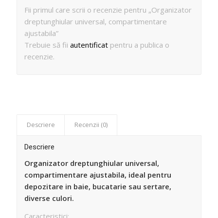
Fii primul care scrii o recenzie pentru „Organizator
dreptunghiular universal, compartimentare
ajustabila”
Trebuie să fii
autentificat
pentru a publica o
recenzie.
Descriere
Recenzii (0)
Descriere
Organizator dreptunghiular universal,
compartimentare ajustabila, ideal pentru
depozitare in baie, bucatarie sau sertare,
diverse culori.
Caracteristici: