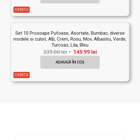
a
este:
fost:
149.99 lei.
OFERTA
199.00 lei.
Set 10 Prosoape Pufoase, Asortate, Bumbac, diverse
modele si culori, Alb, Crem, Rosu, Mov, Albastru, Verde,
Turcoaz, Lila, Bleu
Prețul
Prețul
339.00
lei
149.99
lei
inițial
curent
ADAUGĂ ÎN COȘ
a
este:
fost:
149.99 lei.
OFERTA
339.00 lei.