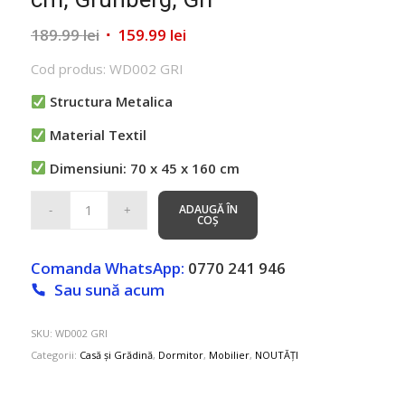
Prețul
Prețul
189.99
lei
159.99
lei
inițial
curent
Cod produs: WD002 GRI
a
este:
fost:
159.99 lei.
Structura Metalica
189.99 lei.
Material Textil
Dimensiuni: 70 x 45 x 160 cm
ADAUGĂ ÎN
COȘ
Comanda WhatsApp:
0770 241 946
Sau sună acum
SKU:
WD002 GRI
Categorii:
Casă și Grădină
,
Dormitor
,
Mobilier
,
NOUTĂȚI