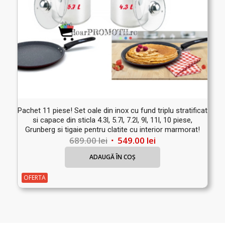
Pachet 11 piese! Set oale din inox cu fund triplu stratificat
si capace din sticla 4.3l, 5.7l, 7.2l, 9l, 11l, 10 piese,
Grunberg si tigaie pentru clatite cu interior marmorat!
Prețul
Prețul
689.00
lei
549.00
lei
inițial
curent
ADAUGĂ ÎN COȘ
a
este:
fost:
549.00 lei.
OFERTA
689.00 lei.