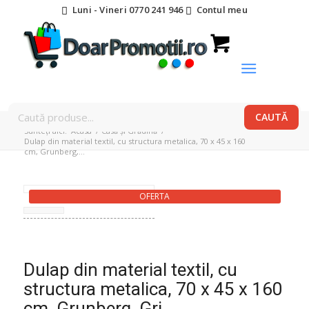
Luni - Vineri 0770 241 946
Contul meu
Sunteți aici:
Acasa
/
Casă și Grădină
/
Dulap din material textil, cu structura metalica, 70 x 45 x 160
cm, Grunberg,...
OFERTA
Dulap din material textil, cu
structura metalica, 70 x 45 x 160
cm, Grunberg, Gri