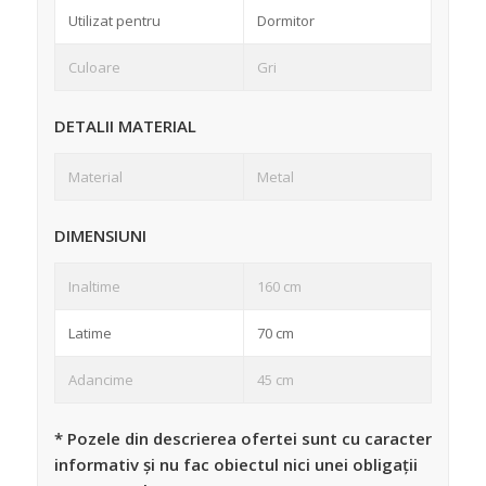
Utilizat pentru
Dormitor
Culoare
Gri
DETALII MATERIAL
Material
Metal
DIMENSIUNI
Inaltime
160 cm
Latime
70 cm
Adancime
45 cm
* Pozele din descrierea ofertei sunt cu caracter
informativ și nu fac obiectul nici unei obligații