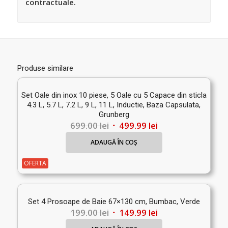
contractuale.
Produse similare
Set Oale din inox 10 piese, 5 Oale cu 5 Capace din sticla
4.3 L, 5.7 L, 7.2 L, 9 L, 11 L, Inductie, Baza Capsulata,
Grunberg
Prețul
Prețul
699.00
lei
499.99
lei
inițial
curent
ADAUGĂ ÎN COȘ
a
este:
fost:
499.99 lei.
OFERTA
699.00 lei.
Set 4 Prosoape de Baie 67×130 cm, Bumbac, Verde
Prețul
Prețul
199.00
lei
149.99
lei
inițial
curent