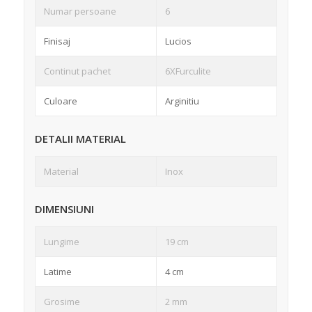
Numar persoane
6
Finisaj
Lucios
Continut pachet
6XFurculite
Culoare
Arginitiu
DETALII MATERIAL
Material
Inox
DIMENSIUNI
Lungime
19 cm
Latime
4 cm
Grosime
2 mm