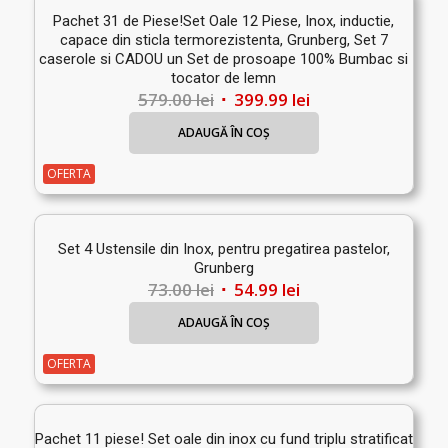
Pachet 31 de Piese!Set Oale 12 Piese, Inox, inductie,
capace din sticla termorezistenta, Grunberg, Set 7
caserole si CADOU un Set de prosoape 100% Bumbac si
tocator de lemn
Prețul
Prețul
579.00
lei
399.99
lei
inițial
curent
ADAUGĂ ÎN COȘ
a
este:
fost:
399.99 lei.
OFERTA
579.00 lei.
Set 4 Ustensile din Inox, pentru pregatirea pastelor,
Grunberg
Prețul
Prețul
73.00
lei
54.99
lei
inițial
curent
ADAUGĂ ÎN COȘ
a
este:
fost:
54.99 lei.
OFERTA
73.00 lei.
Pachet 11 piese! Set oale din inox cu fund triplu stratificat