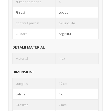
Numar persoane
6
Finisaj
Lucios
Continut pachet
6XFurculite
Culoare
Arginitiu
DETALII MATERIAL
Material
Inox
DIMENSIUNI
Lungime
19 cm
Latime
4 cm
Grosime
2 mm