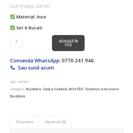
inițial
curent
Cod Produs: GR181
a
este:
fost:
23.99 lei.
Material: Inox
37.00 lei.
Set 6 Bucati
ADAUGĂ ÎN
COȘ
Comanda WhatsApp:
0770 241 946
Sau sună acum
SKU:
GR181
Categorii:
Bucătărie
,
Casă și Grădină
,
NOUTĂȚI
,
Tacâmuri si Accesorii
Bucătărie
Descriere
Recenzii (0)