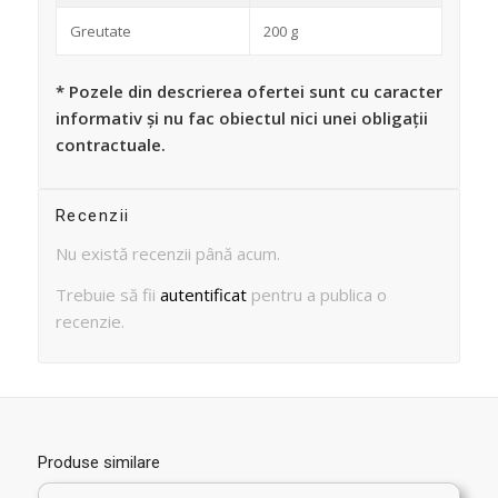
Greutate
200 g
* Pozele din descrierea ofertei sunt cu caracter
informativ și nu fac obiectul nici unei obligații
contractuale.
Recenzii
Nu există recenzii până acum.
Trebuie să fii
autentificat
pentru a publica o
recenzie.
Produse similare