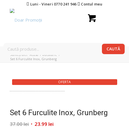
Luni - Vineri 0770 241 946
Contul meu
Sunteți aici:
Acasa
/
Bucătărie
/
Set 6 Furculite Inox, Grunberg
OFERTA
Set 6 Furculite Inox, Grunberg
Prețul
Prețul
37.00
lei
23.99
lei