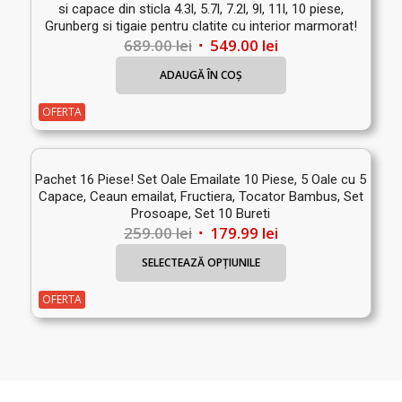
si capace din sticla 4.3l, 5.7l, 7.2l, 9l, 11l, 10 piese,
Grunberg si tigaie pentru clatite cu interior marmorat!
Prețul
Prețul
689.00
lei
549.00
lei
inițial
curent
ADAUGĂ ÎN COȘ
a
este:
fost:
549.00 lei.
OFERTA
689.00 lei.
Pachet 16 Piese! Set Oale Emailate 10 Piese, 5 Oale cu 5
Capace, Ceaun emailat, Fructiera, Tocator Bambus, Set
Prosoape, Set 10 Bureti
Prețul
Prețul
259.00
lei
179.99
lei
inițial
curent
SELECTEAZĂ OPȚIUNILE
a
este:
fost:
179.99 lei.
OFERTA
259.00 lei.