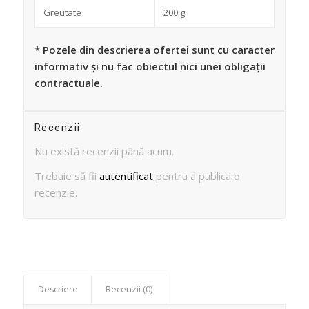
Greutate
200 g
* Pozele din descrierea ofertei sunt cu caracter
informativ și nu fac obiectul nici unei obligații
contractuale.
Recenzii
Nu există recenzii până acum.
Trebuie să fii
autentificat
pentru a publica o
recenzie.
Descriere
Recenzii (0)