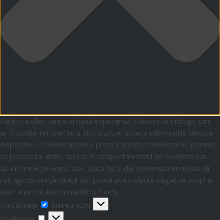
Pentru a oferi cea mai bună experiență, folosim tehnologii, cum
ar fi cookie-uri, pentru a stoca și/sau accesa informațiile despre
dispozitive. Consimțământul pentru aceste tehnologii ne permite
să procesăm date, cum ar fi comportamentul de navigare sau
ID-uri unice pe acest site. Dacă nu îți dai consimțământul sau îți
retragi consimțământul dat poate avea afecte negative asupra
unor anumite funcționalități și funcții.
Funcționale
Mereu activ
Preferințe