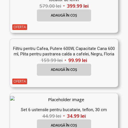
Prețul
Prețul
579.00
lei
399.99
lei
inițial
curent
ADAUGĂ ÎN COȘ
a
este:
fost:
399.99 lei.
OFERTA
579.00 lei.
Filtru pentru Cafea, Putere 600W, Capacitate Cana 600
ml, Plita pentru pastrarea calda a cafelei, Negru, Floria
Prețul
Prețul
159.99
lei
99.99
lei
inițial
curent
ADAUGĂ ÎN COȘ
a
este:
fost:
99.99 lei.
OFERTA
159.99 lei.
Set 6 ustensile pentru bucatarie, teflon, 30 cm
Prețul
Prețul
44.99
lei
34.99
lei
inițial
curent
ADAUGĂ ÎN COȘ