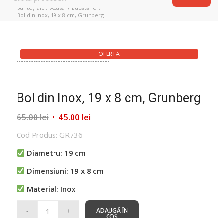
Sunteți aici:
Acasa
/
Bucătărie
/
Bol din Inox, 19 x 8 cm, Grunberg
OFERTA
Bol din Inox, 19 x 8 cm, Grunberg
Prețul
Prețul
65.00
lei
45.00
lei
inițial
curent
Cod Produs: GR736
a
este:
fost:
45.00 lei.
Diametru: 19 cm
65.00 lei.
Dimensiuni: 19 x 8 cm
Material: Inox
ADAUGĂ ÎN
COȘ