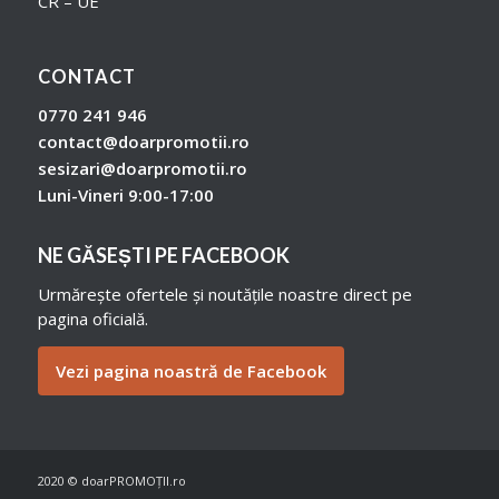
CR – UE
CONTACT
0770 241 946
contact@doarpromotii.ro
sesizari@doarpromotii.ro
Luni-Vineri 9:00-17:00
NE GĂSEȘTI PE FACEBOOK
Urmărește ofertele și noutățile noastre direct pe
pagina oficială.
Vezi pagina noastră de Facebook
2020 © doarPROMOȚII.ro