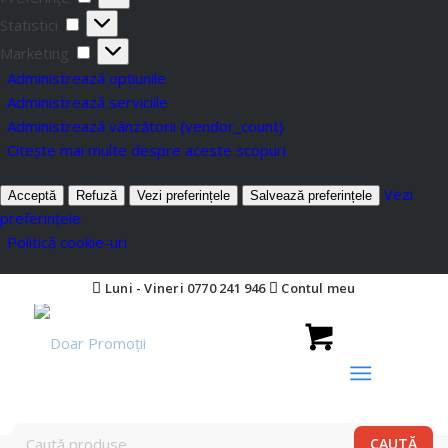
Statistici
Marketing
Administrează opțiunile
Administrează serviciile
Administrează vânzătorii {vendor_count}
Citește mai multe despre aceste scopuri
Vezi
Acceptă
Refuză
Vezi preferințele
Salvează preferințele
preferințele
Politică cookie-uri
Luni - Vineri 0770 241 946
Contul meu