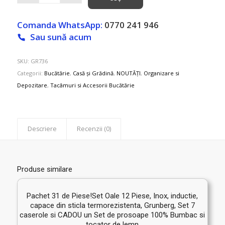
Comanda WhatsApp:
0770 241 946
Sau sună acum
SKU:
GR736
Categorii:
Bucătărie
,
Casă și Grădină
,
NOUTĂȚI
,
Organizare si
Depozitare
,
Tacâmuri si Accesorii Bucătărie
Descriere
Recenzii (0)
Produse similare
Pachet 31 de Piese!Set Oale 12 Piese, Inox, inductie,
capace din sticla termorezistenta, Grunberg, Set 7
caserole si CADOU un Set de prosoape 100% Bumbac si
tocator de lemn