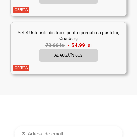
a
este:
fost:
34.99 lei.
OFERTA
44.99 lei.
Set 4 Ustensile din Inox, pentru pregatirea pastelor,
Grunberg
Prețul
Prețul
73.00
lei
54.99
lei
inițial
curent
ADAUGĂ ÎN COȘ
a
este:
fost:
54.99 lei.
OFERTA
73.00 lei.