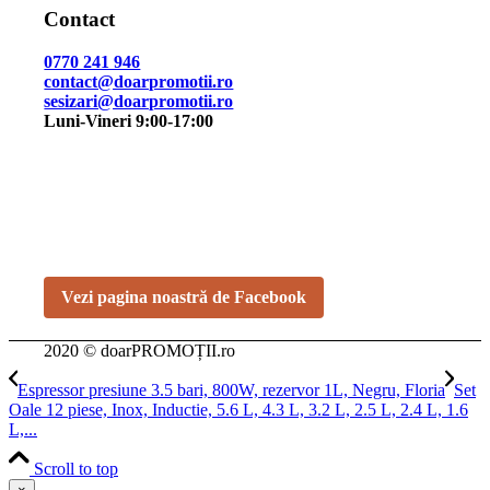
Contact
0770 241 946
contact@doarpromotii.ro
sesizari@doarpromotii.ro
Luni-Vineri 9:00-17:00
NE GĂSEȘTI PE FACEBOOK
Urmărește ofertele și noutățile noastre direct pe pagina
oficială.
Vezi pagina noastră de Facebook
2020 © doarPROMOȚII.ro
Espressor presiune 3.5 bari, 800W, rezervor 1L, Negru, Floria
Set
Oale 12 piese, Inox, Inductie, 5.6 L, 4.3 L, 3.2 L, 2.5 L, 2.4 L, 1.6
L,...
Scroll to top