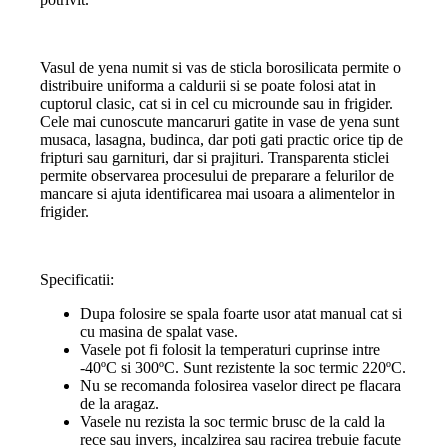
Vasul de yena numit si vas de sticla borosilicata permite o
distribuire uniforma a caldurii si se poate folosi atat in
cuptorul clasic, cat si in cel cu microunde sau in frigider.
Cele mai cunoscute mancaruri gatite in vase de yena sunt
musaca, lasagna, budinca, dar poti gati practic orice tip de
fripturi sau garnituri, dar si prajituri. Transparenta sticlei
permite observarea procesului de preparare a felurilor de
mancare si ajuta identificarea mai usoara a alimentelor in
frigider.
Specificatii:
Dupa folosire se spala foarte usor atat manual cat si
cu masina de spalat vase.
Vasele pot fi folosit la temperaturi cuprinse intre
-40ºC si 300ºC. Sunt rezistente la soc termic 220ºC.
Nu se recomanda folosirea vaselor direct pe flacara
de la aragaz.
Vasele nu rezista la soc termic brusc de la cald la
rece sau invers, incalzirea sau racirea trebuie facute