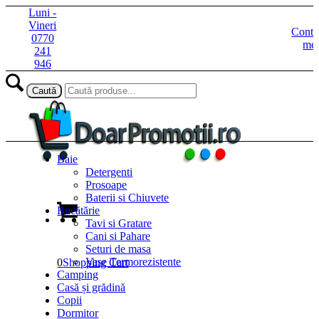
Luni -
Vineri
Contu
0770
me
241
946
Baie
Detergenti
Prosoape
Baterii si Chiuvete
Bucătărie
Tavi si Gratare
Cani si Pahare
Seturi de masa
Vase Termorezistente
0
Shopping Cart
Camping
Casă și grădină
Copii
Dormitor