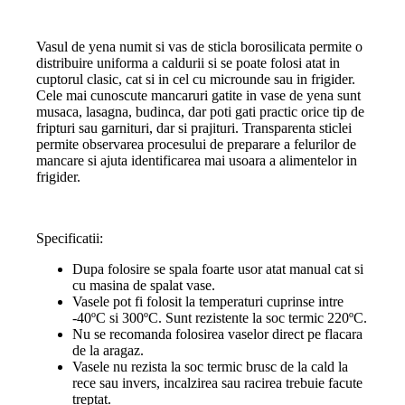
Vasul de yena numit si vas de sticla borosilicata permite o
distribuire uniforma a caldurii si se poate folosi atat in
cuptorul clasic, cat si in cel cu microunde sau in frigider.
Cele mai cunoscute mancaruri gatite in vase de yena sunt
musaca, lasagna, budinca, dar poti gati practic orice tip de
fripturi sau garnituri, dar si prajituri. Transparenta sticlei
permite observarea procesului de preparare a felurilor de
mancare si ajuta identificarea mai usoara a alimentelor in
frigider.
Specificatii:
Dupa folosire se spala foarte usor atat manual cat si
cu masina de spalat vase.
Vasele pot fi folosit la temperaturi cuprinse intre
-40ºC si 300ºC. Sunt rezistente la soc termic 220ºC.
Nu se recomanda folosirea vaselor direct pe flacara
de la aragaz.
Vasele nu rezista la soc termic brusc de la cald la
rece sau invers, incalzirea sau racirea trebuie facute
treptat.