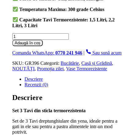
Temperatura Maxima: 300 grade Celsius
Capacitate Tavi Termorezistente: 1,5 Litri, 2,2
Litri, 3 Litri
Cantitate
Set
Adaugă în coș
3
Tavi
Comanda WhatsApp:
0770 241 946
|
Sau sună acum
din
sticla
SKU:
GR396
Categorii:
Bucătărie
,
Casă și Grădină
,
Termorezistenta
NOUTĂȚI
,
Promoția zilei
,
Vase Termorezistente
3l,
Descriere
2.2
Recenzii (0)
l,
1.5
l
Descriere
Set 3 Tavi din sticla termorezistenta
Set de 3 Tavi dreptunghiulare din yena, ideale pentru a
gati in ele sau pentru a pastra alimentele intr-un mod
potrivit.