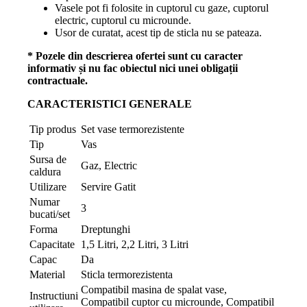
Vasele pot fi folosite in cuptorul cu gaze, cuptorul
electric, cuptorul cu microunde.
Usor de curatat, acest tip de sticla nu se pateaza.
* Pozele din descrierea ofertei sunt cu caracter
informativ și nu fac obiectul nici unei obligații
contractuale.
CARACTERISTICI GENERALE
Tip produs
Set vase termorezistente
Tip
Vas
Sursa de
Gaz, Electric
caldura
Utilizare
Servire Gatit
Numar
3
bucati/set
Forma
Dreptunghi
Capacitate
1,5 Litri, 2,2 Litri, 3 Litri
Capac
Da
Material
Sticla termorezistenta
Compatibil masina de spalat vase,
Instructiuni
Compatibil cuptor cu microunde, Compatibil