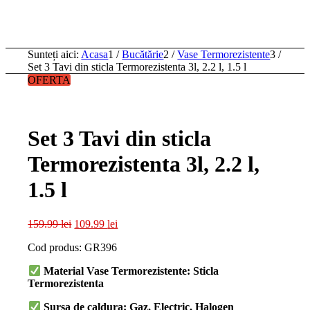
Sunteți aici:
Acasa
1
/
Bucătărie
2
/
Vase Termorezistente
3
/
Set 3 Tavi din sticla Termorezistenta 3l, 2.2 l, 1.5 l
OFERTA
Set 3 Tavi din sticla
Termorezistenta 3l, 2.2 l,
1.5 l
Prețul
Prețul
159.99
lei
109.99
lei
inițial
curent
Cod produs: GR396
a
este:
fost:
109.99 lei.
Material Vase Termorezistente: Sticla
159.99 lei.
Termorezistenta
Sursa de caldura: Gaz, Electric, Halogen