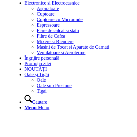
Electronice si Electrocasnice
Aspiratoare
Cuptoare
Cuptoare cu Microunde
Espressoare
Fiare de calcat si statii
Filtre de Cafea
Mixere si Blendere
Masini de Tocat si Aparate de Carnati
Ventilatoare si Aeroterme
Îngrijire personală
Promoția zilei
NOUTĂȚI
Oale și Tigăi
Oale
Oale sub Presiune
Tigai
Cautare
Menu
Menu