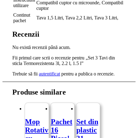
Compatibil cuptor cu microunde, Compatibil
utilizare
cuptor
Continut
Tava 1,5 Litri, Tava 2,2 Litri, Tava 3 Litri,
pachet
Recenzii
Nu există recenzii până acum.
Fii primul care scrii o recenzie pentru „Set 3 Tavi din
sticla Termorezistenta 3l, 2.2 l, 1.5 l”
Trebuie să fii
autentificat
pentru a publica o recenzie.
Produse similare
Mop
Pachet
Set din
Rotativ
16
plastic