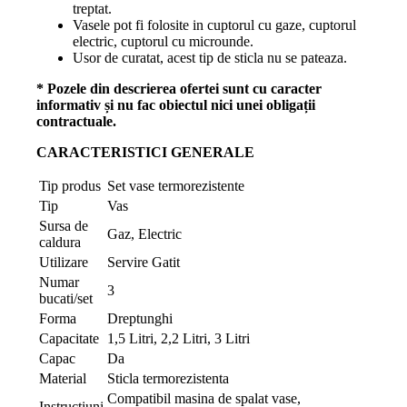
treptat.
Vasele pot fi folosite in cuptorul cu gaze, cuptorul
electric, cuptorul cu microunde.
Usor de curatat, acest tip de sticla nu se pateaza.
* Pozele din descrierea ofertei sunt cu caracter
informativ și nu fac obiectul nici unei obligații
contractuale.
CARACTERISTICI GENERALE
Tip produs
Set vase termorezistente
Tip
Vas
Sursa de
Gaz, Electric
caldura
Utilizare
Servire Gatit
Numar
3
bucati/set
Forma
Dreptunghi
Capacitate
1,5 Litri, 2,2 Litri, 3 Litri
Capac
Da
Material
Sticla termorezistenta
Compatibil masina de spalat vase,
Instructiuni