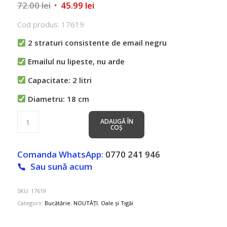
Prețul
Prețul
72.00
lei
45.99
lei
inițial
curent
Cod produs: 17619
a
este:
fost:
45.99 lei.
2 straturi consistente de email negru
72.00 lei.
Emailul nu lipeste, nu arde
Capacitate: 2 litri
Diametru: 18 cm
ADAUGĂ ÎN
COȘ
Comanda WhatsApp:
0770 241 946
Sau sună acum
SKU:
17619
Categorii:
Bucătărie
,
NOUTĂȚI
,
Oale și Tigăi