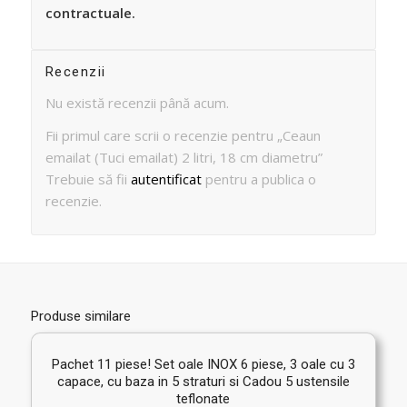
contractuale.
Recenzii
Nu există recenzii până acum.
Fii primul care scrii o recenzie pentru „Ceaun
emailat (Tuci emailat) 2 litri, 18 cm diametru”
Trebuie să fii
autentificat
pentru a publica o
recenzie.
Produse similare
Pachet 11 piese! Set oale INOX 6 piese, 3 oale cu 3
capace, cu baza in 5 straturi si Cadou 5 ustensile
teflonate