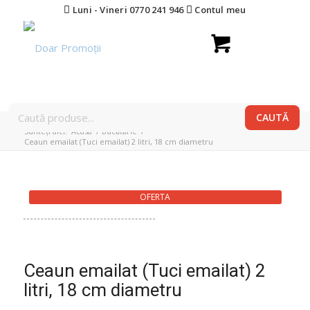
Luni - Vineri 0770 241 946
Contul meu
Sunteți aici:
Acasa
/
Bucătărie
/
Ceaun emailat (Tuci emailat) 2 litri, 18 cm diametru
OFERTA
Ceaun emailat (Tuci emailat) 2
litri, 18 cm diametru