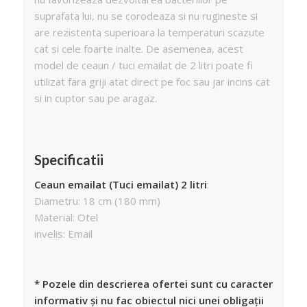
suprafata lui, nu se corodeaza si nu rugineste si
are rezistenta superioara la temperaturi scazute
cat si cele foarte inalte. De asemenea, acest
model de ceaun / tuci emailat de 2 litri poate fi
utilizat fara griji atat direct pe foc sau jar incins cat
si in cuptor sau pe aragaz.
Specificatii
Ceaun emailat (Tuci emailat) 2 litri
:
Diametru: 18 cm (180 mm)
Material: Otel
invelis: Email
* Pozele din descrierea ofertei sunt cu caracter
informativ și nu fac obiectul nici unei obligații