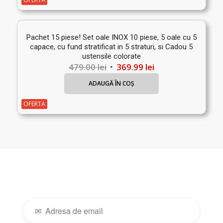
177.00 lei.
Pachet 15 piese! Set oale INOX 10 piese, 5 oale cu 5
capace, cu fund stratificat in 5 straturi, si Cadou 5
ustensile colorate
Prețul
Prețul
479.00
lei
369.99
lei
inițial
curent
ADAUGĂ ÎN COȘ
a
este:
fost:
369.99 lei.
OFERTA
479.00 lei.