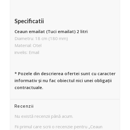
Specificatii
Ceaun emailat (Tuci emailat) 2 litri
:
Diametru: 18 cm (180 mm)
Material: Otel
invelis: Email
* Pozele din descrierea ofertei sunt cu caracter
informativ și nu fac obiectul nici unei obligații
contractuale.
Recenzii
Nu există recenzii până acum.
Fii primul care scrii o recenzie pentru „Ceaun