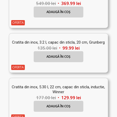
Prețul
Prețul
549.00
lei
369.99
lei
inițial
curent
ADAUGĂ ÎN COȘ
a
este:
fost:
369.99 lei.
OFERTA
549.00 lei.
Cratita din inox, 3.2 l, capac din sticla, 20 cm, Grunberg
Prețul
Prețul
135.00
lei
99.99
lei
inițial
curent
ADAUGĂ ÎN COȘ
a
este:
fost:
99.99 lei.
OFERTA
135.00 lei.
Cratita din inox, 5.30 l, 22 cm, capac din sticla, inductie,
Winner
Prețul
Prețul
177.00
lei
129.99
lei
inițial
curent
ADAUGĂ ÎN COȘ
a
este:
fost:
129.99 lei.
OFERTA