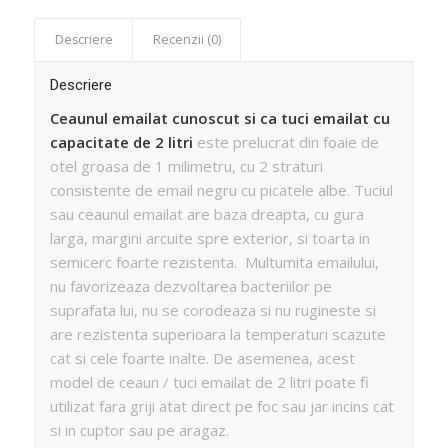
Descriere
Recenzii (0)
Descriere
Ceaunul emailat cunoscut si ca tuci emailat cu
capacitate de 2 litri
este prelucrat din foaie de
otel groasa de 1 milimetru, cu 2 straturi
consistente de email negru cu picatele albe. Tuciul
sau ceaunul emailat are baza dreapta, cu gura
larga, margini arcuite spre exterior, si toarta in
semicerc foarte rezistenta. Multumita emailului,
nu favorizeaza dezvoltarea bacteriilor pe
suprafata lui, nu se corodeaza si nu rugineste si
are rezistenta superioara la temperaturi scazute
cat si cele foarte inalte. De asemenea, acest
model de ceaun / tuci emailat de 2 litri poate fi
utilizat fara griji atat direct pe foc sau jar incins cat
si in cuptor sau pe aragaz.