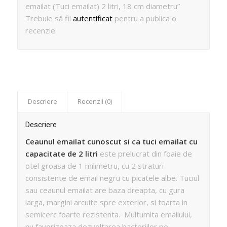
emailat (Tuci emailat) 2 litri, 18 cm diametru”
Trebuie să fii
autentificat
pentru a publica o
recenzie.
Descriere
Recenzii (0)
Descriere
Ceaunul emailat cunoscut si ca tuci emailat cu
capacitate de 2 litri
este prelucrat din foaie de
otel groasa de 1 milimetru, cu 2 straturi
consistente de email negru cu picatele albe. Tuciul
sau ceaunul emailat are baza dreapta, cu gura
larga, margini arcuite spre exterior, si toarta in
semicerc foarte rezistenta. Multumita emailului,
nu favorizeaza dezvoltarea bacteriilor pe