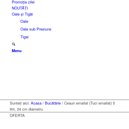
Promoția zilei
NOUTĂȚI
Oale și Tigăi
Oale
Oale sub Presiune
Tigai
Menu
Sunteți aici:
Acasa
/
Bucătărie
/
Ceaun emailat (Tuci emailat) 5
litri, 24 cm diametru
OFERTA