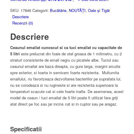
litri,
24
SKU:
17846
Categorii:
Bucătărie
,
NOUTĂȚI
,
Oale și Tigăi
cm
Descriere
diametru
Recenzii (0)
Descriere
Ceaunul emailat cunoscut si ca tuci emailat cu capacitate de
5 litri
este prelucrat din foaie de otel groasa de 1 milimetru, cu 2
straturi consistente de email negru cu picatele albe. Tuciul sau
ceaunul emailat are baza dreapta, cu gura larga, margini arcuite
spre exterior, si toarta in semicerc foarte rezistenta. Multumita
emailului, nu favorizeaza dezvoltarea bacteriilor pe suprafata lui,
nu se corodeaza si nu rugineste si are rezistenta superioara la
temperaturi scazute cat si cele foarte inalte. De asemenea, acest
model de ceaun / tuci emailat de 5 litri poate fi utilizat fara griji
atat direct pe foc sau jar incins cat si in cuptor sau pe aragaz.
Specificatii