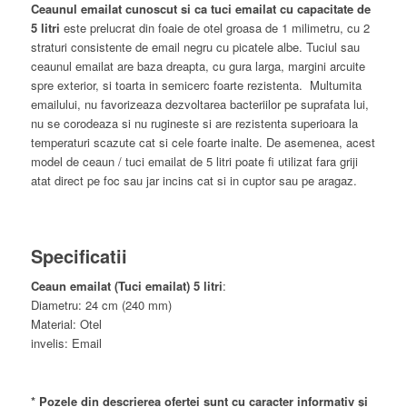
Ceaunul emailat cunoscut si ca tuci emailat cu capacitate de
5 litri
este prelucrat din foaie de otel groasa de 1 milimetru, cu 2
straturi consistente de email negru cu picatele albe. Tuciul sau
ceaunul emailat are baza dreapta, cu gura larga, margini arcuite
spre exterior, si toarta in semicerc foarte rezistenta. Multumita
emailului, nu favorizeaza dezvoltarea bacteriilor pe suprafata lui,
nu se corodeaza si nu rugineste si are rezistenta superioara la
temperaturi scazute cat si cele foarte inalte. De asemenea, acest
model de ceaun / tuci emailat de 5 litri poate fi utilizat fara griji
atat direct pe foc sau jar incins cat si in cuptor sau pe aragaz.
Specificatii
Ceaun emailat (Tuci emailat) 5 litri
:
Diametru: 24 cm (240 mm)
Material: Otel
invelis: Email
* Pozele din descrierea ofertei sunt cu caracter informativ și