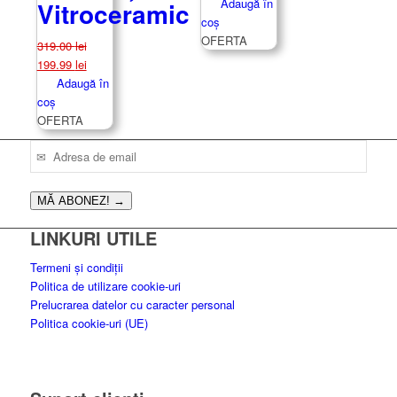
inițial
curent
Adaugă în
Vitroceramic
a
este:
coș
fost:
339.99 lei.
OFERTA
319.00
lei
479.00 lei.
Prețul
Prețul
199.99
lei
inițial
curent
Adaugă în
a
este:
coș
fost:
199.99 lei.
OFERTA
319.00 lei.
MĂ ABONEZ!
→
LINKURI UTILE
Termeni și condiții
Politica de utilizare cookie-uri
Prelucrarea datelor cu caracter personal
Politica cookie-uri (UE)