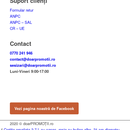
Suport clienți
Formular retur
ANPC
ANPC – SAL
CR – UE
Contact
0770 241 946
contact@doarpromotii.ro
sesizari@doarpromotii.ro
Luni-Vineri 9:00-17:00
NE GĂSEȘTI PE FACEBOOK
Urmărește ofertele și noutățile noastre direct pe pagina oficială.
Vezi pagina noastră de Facebook
2020 © doarPROMOȚII.ro
Cratita emailata 2.7 L cu capac, rosie cu buline albe, 21 cm diametru