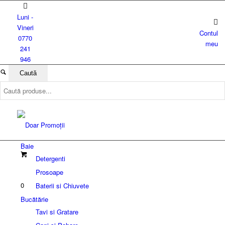
Luni -
Vineri
Contul
0770
meu
241
946
Baie
Detergenti
Prosoape
0
Baterii si Chiuvete
Bucătărie
Tavi si Gratare