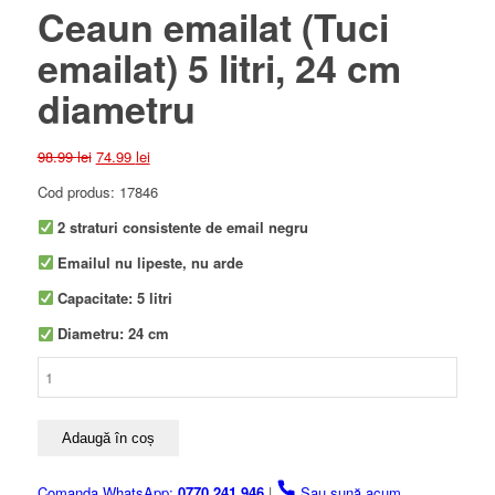
Ceaun emailat (Tuci
emailat) 5 litri, 24 cm
diametru
Prețul
Prețul
98.99
lei
74.99
lei
inițial
curent
Cod produs: 17846
a
este:
fost:
74.99 lei.
2 straturi consistente de email negru
98.99 lei.
Emailul nu lipeste, nu arde
Capacitate: 5 litri
Diametru: 24 cm
Cantitate
Ceaun
emailat
(Tuci
Adaugă în coș
emailat)
5
Comanda WhatsApp:
0770 241 946
|
Sau sună acum