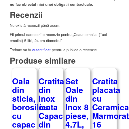
nu fac obiectul nici unei obligații contractuale.
Recenzii
Nu există recenzii până acum.
Fii primul care scrii o recenzie pentru „Ceaun emailat (Tuci
emailat) 5 litri, 24 cm diametru”
Trebuie să fii
autentificat
pentru a publica o recenzie.
Produse similare
Oala
Cratita
Set
Cratita
din
din
Oale
placata
sticla,
Inox
din
cu
borosilicata
cu
Inox 8
Ceramica
cu
Capac
piese,
Marmorat
capac
din
4.7L,
16