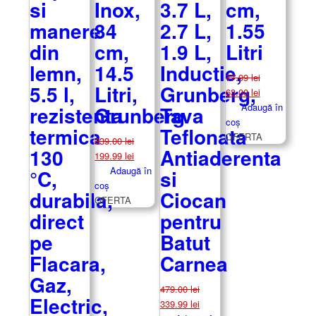
si
Inox,
3.7 L,
cm,
manere
34
2.7 L,
1.55
din
cm,
1.9 L,
Litri
lemn,
14.5
Inductie,
77.99
lei
5.5 l,
Litri,
Grunberg,
Prețul
Prețul
63.00
lei
inițial
curent
Adaugă în
rezistenta
Grunberg
Tava
a
este:
coș
termica
Teflonata
fost:
63.00 lei.
OFERTA
339.00
lei
130
Antiaderenta
77.99 lei.
Prețul
Prețul
199.99
lei
inițial
curent
Adaugă în
°C,
si
a
este:
coș
durabila,
Ciocan
fost:
199.99 lei.
OFERTA
direct
pentru
339.00 lei.
pe
Batut
Flacara,
Carnea
Gaz,
479.00
lei
Electric,
Prețul
Prețul
339.99
lei