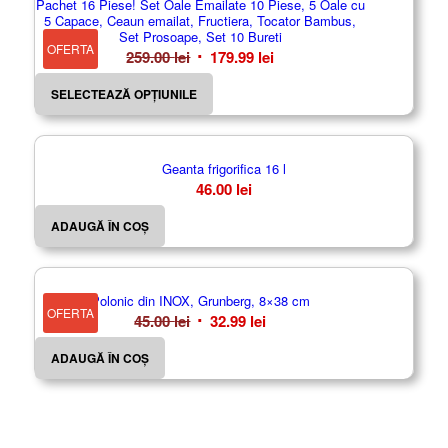
Pachet 16 Piese! Set Oale Emailate 10 Piese, 5 Oale cu
5 Capace, Ceaun emailat, Fructiera, Tocator Bambus,
Set Prosoape, Set 10 Bureti
OFERTA
Prețul
Prețul
259.00
lei
179.99
lei
inițial
curent
SELECTEAZĂ OPȚIUNILE
a
este:
fost:
179.99 lei.
259.00 lei.
Geanta frigorifica 16 l
46.00
lei
ADAUGĂ ÎN COȘ
Polonic din INOX, Grunberg, 8×38 cm
OFERTA
Prețul
Prețul
45.00
lei
32.99
lei
inițial
curent
ADAUGĂ ÎN COȘ
a
este:
fost:
32.99 lei.
45.00 lei.