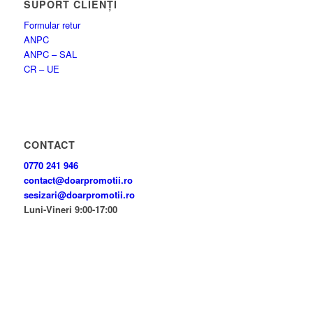
SUPORT CLIENȚI
Formular retur
ANPC
ANPC – SAL
CR – UE
CONTACT
0770 241 946
contact@doarpromotii.ro
sesizari@doarpromotii.ro
Luni-Vineri 9:00-17:00
NE GĂSEȘTI PE FACEBOOK
Urmărește ofertele și noutățile noastre direct pe pagina oficială.