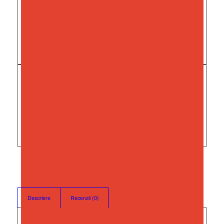
Dimensiuni : 31 x 43 x 10.50 cm
* Pozele din descrierea ofertei sunt cu caracter
informativ și nu fac obiectul nici unei obligații
contractuale.
RECENZII
Nu există recenzii până acum.
Fii primul care scrii o recenzie pentru „Platou dreptunghiular,
din Plastic, cu Capac, 31 x 43 x 10,50 cm, Crem”
Trebuie să fii
autentificat
pentru a publica o recenzie.
Descriere
Recenzii (0)
Descriere