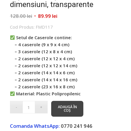
dimensiuni, transparente
Prețul
Prețul
128.00
lei
89.99
lei
inițial
curent
Cod Produs: FMD117
a
este:
fost:
89.99 lei.
Setul de Caserole contine:
128.00 lei.
– 4 caserole (9 x 9 x 4 cm)
– 3 caserole (12 x 8 x 4 cm)
– 2 caserole (12 x 12 x 4 cm)
– 2 caserole (12 x 12 x 14 cm)
– 2 caserole (14 x 14 x 6 cm)
– 2 caserole (14 x 14 x 16 cm)
– 2 caserole (23 x 16 x 8 cm)
Material: Plastic Polipropilenic
ADAUGĂ ÎN
COȘ
Comanda WhatsApp:
0770 241 946