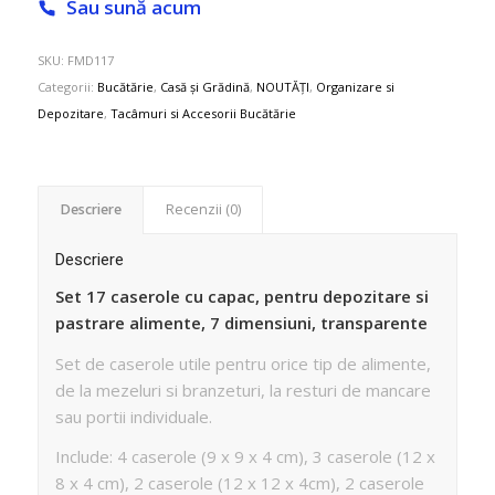
Sau sună acum
SKU:
FMD117
Categorii:
Bucătărie
,
Casă și Grădină
,
NOUTĂȚI
,
Organizare si
Depozitare
,
Tacâmuri si Accesorii Bucătărie
Descriere
Recenzii (0)
Descriere
Set 17 caserole cu capac, pentru depozitare si
pastrare alimente, 7 dimensiuni, transparente
Set de caserole utile pentru orice tip de alimente,
de la mezeluri si branzeturi, la resturi de mancare
sau portii individuale.
Include: 4 caserole (9 x 9 x 4 cm), 3 caserole (12 x
8 x 4 cm), 2 caserole (12 x 12 x 4cm), 2 caserole