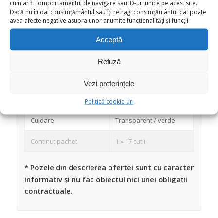
cum ar fi comportamentul de navigare sau ID-uri unice pe acest site.
Dacă nu îți dai consimțământul sau îți retragi consimțământul dat poate
avea afecte negative asupra unor anumite funcționalități și funcții.
DETALII GENERALE
Acceptă
Tip produs
Caserola
Refuză
Capacitate
1.8 litri 1.6 litri 600 ml 300
ml 150 ml
Vezi preferințele
Material
Plastic
Politică cookie-uri
Culoare
Transparent / verde
Continut pachet
1 x 17 cutii
* Pozele din descrierea ofertei sunt cu caracter
informativ și nu fac obiectul nici unei obligații
contractuale.