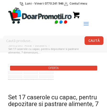
Luni - Vineri 0770 241 946
Contul meu
Sunteți aici:
Acasa
/
Bucătărie
/
Set 17 caserole cu capac, pentru depozitare si pastrare
alimente, 7 dimensiuni,...
OFERTA
Set 17 caserole cu capac, pentru
depozitare si pastrare alimente, 7