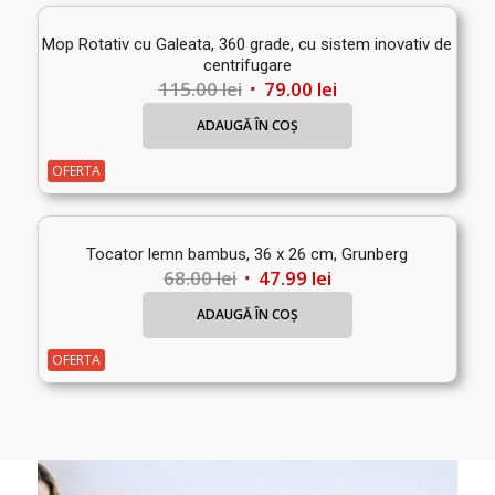
Mop Rotativ cu Galeata, 360 grade, cu sistem inovativ de
centrifugare
Prețul
Prețul
115.00
lei
79.00
lei
inițial
curent
ADAUGĂ ÎN COȘ
a
este:
fost:
79.00 lei.
OFERTA
115.00 lei.
Tocator lemn bambus, 36 x 26 cm, Grunberg
Prețul
Prețul
68.00
lei
47.99
lei
inițial
curent
ADAUGĂ ÎN COȘ
a
este:
fost:
47.99 lei.
OFERTA
68.00 lei.