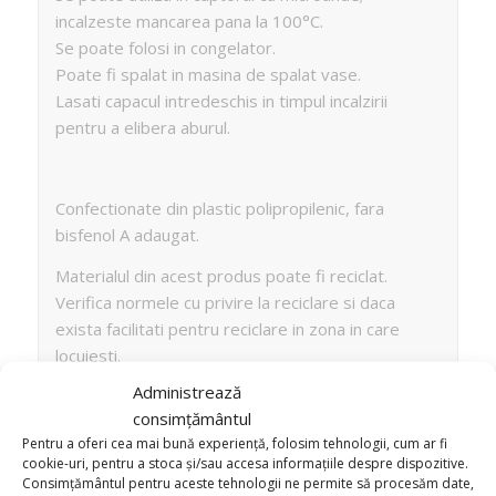
incalzeste mancarea pana la 100°C.
Se poate folosi in congelator.
Poate fi spalat in masina de spalat vase.
Lasati capacul intredeschis in timpul incalzirii
pentru a elibera aburul.
Confectionate din plastic polipropilenic, fara
bisfenol A adaugat.
Materialul din acest produs poate fi reciclat.
Verifica normele cu privire la reciclare si daca
exista facilitati pentru reciclare in zona in care
locuiesti.
Administrează
consimțământul
CARACTERISTICI GENERALE
Pentru a oferi cea mai bună experiență, folosim tehnologii, cum ar fi
cookie-uri, pentru a stoca și/sau accesa informațiile despre dispozitive.
Consimțământul pentru aceste tehnologii ne permite să procesăm date,
Compozitie
Plastic