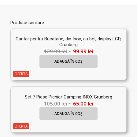
Produse similare
Cantar pentru Bucatarie, din Inox, cu bol, display LCD,
Grunberg
Prețul
Prețul
129.99
lei
99.99
lei
inițial
curent
ADAUGĂ ÎN COȘ
a
este:
fost:
99.99 lei.
OFERTA
129.99 lei.
Set 7 Piese Picnic/ Camping INOX Grunberg
Prețul
Prețul
105.00
lei
65.00
lei
inițial
curent
ADAUGĂ ÎN COȘ
a
este:
fost:
65.00 lei.
OFERTA
105.00 lei.