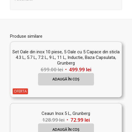
Produse similare
Set Oale din inox 10 piese, 5 Oale cu 5 Capace din sticla
4.3 L, 5.7 L, 7.2 L, 9 L, 11 L, Inductie, Baza Capsulata,
Grunberg
Prețul
Prețul
699.00
lei
499.99
lei
inițial
curent
ADAUGĂ ÎN COȘ
a
este:
fost:
499.99 lei.
OFERTA
699.00 lei.
Ceaun Inox 5 L, Grunberg
Prețul
Prețul
128.99
lei
72.99
lei
inițial
curent
ADAUGĂ ÎN COȘ