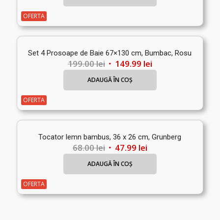
a
este:
fost:
72.99 lei.
OFERTA
128.99 lei.
Set 4 Prosoape de Baie 67×130 cm, Bumbac, Rosu
Prețul
Prețul
199.00
lei
149.99
lei
inițial
curent
ADAUGĂ ÎN COȘ
a
este:
fost:
149.99 lei.
OFERTA
199.00 lei.
Tocator lemn bambus, 36 x 26 cm, Grunberg
Prețul
Prețul
68.00
lei
47.99
lei
inițial
curent
ADAUGĂ ÎN COȘ
a
este:
fost:
47.99 lei.
OFERTA
68.00 lei.