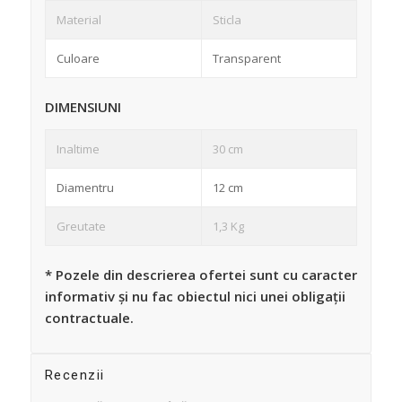
Material
Sticla
Culoare
Transparent
DIMENSIUNI
Inaltime
30 cm
Diamentru
12 cm
Greutate
1,3 Kg
* Pozele din descrierea ofertei sunt cu caracter
informativ și nu fac obiectul nici unei obligații
contractuale.
Recenzii