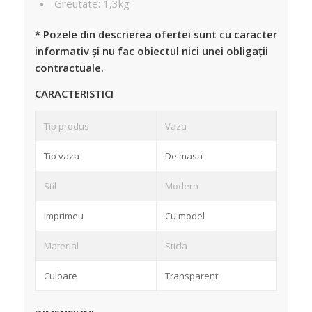
Greutate: 1,3kg
* Pozele din descrierea ofertei sunt cu caracter
informativ și nu fac obiectul nici unei obligații
contractuale.
CARACTERISTICI
Tip produs
Vaza
Tip vaza
De masa
Stil
Modern
Imprimeu
Cu model
Material
Sticla
Culoare
Transparent