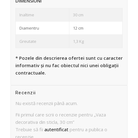
DIMENSIUNI
Inaltime
30 cm
Diamentru
12 cm
Greutate
1,3 Kg
* Pozele din descrierea ofertei sunt cu caracter
informativ și nu fac obiectul nici unei obligații
contractuale.
Recenzii
Nu există recenzii până acum.
Fii primul care scrii o recenzie pentru „Vaza
decorativa din sticla, 30 cm”
Trebuie să fii
autentificat
pentru a publica o
recenzie.