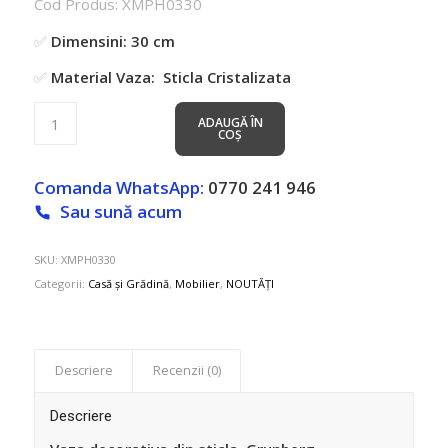
Cod Produs: XMPH0330
a
este:
fost:
69.99 lei.
✅
Dimensini: 30 cm
115.00 lei.
✅
Material Vaza: Sticla Cristalizata
ADAUGĂ ÎN
COȘ
Comanda WhatsApp:
0770 241 946
Sau sună acum
SKU:
XMPH0330
Categorii:
Casă și Grădină
,
Mobilier
,
NOUTĂȚI
Descriere
Recenzii (0)
Descriere