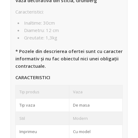
Vaza decorativa din sticla, Grunberg
Caracteristici:
Inaltime: 30cm
Diametru: 12 cm
Greutate: 1,3kg
* Pozele din descrierea ofertei sunt cu caracter
informativ și nu fac obiectul nici unei obligații
contractuale.
CARACTERISTICI
Tip produs
Vaza
Tip vaza
De masa
Stil
Modern
Imprimeu
Cu model