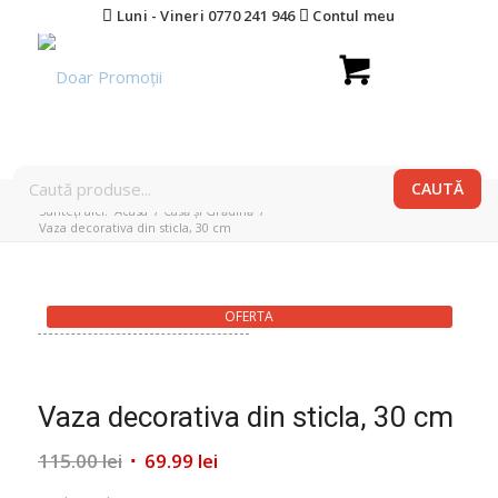
Luni - Vineri 0770 241 946
Contul meu
Sunteți aici:
Acasa
/
Casă și Grădină
/
Vaza decorativa din sticla, 30 cm
OFERTA
Vaza decorativa din sticla, 30 cm
Prețul
Prețul
115.00
lei
69.99
lei
inițial
curent