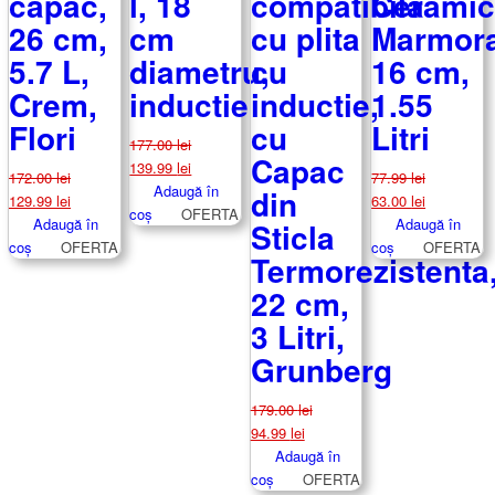
capac,
l, 18
compatibila
Cerami
26 cm,
cm
cu plita
Marmora
5.7 L,
diametru,
cu
16 cm,
Crem,
inductie
inductie,
1.55
Flori
cu
Litri
177.00
lei
Capac
Prețul
Prețul
139.99
lei
172.00
lei
77.99
lei
inițial
curent
Adaugă în
din
Prețul
Prețul
Prețul
Prețul
129.99
lei
63.00
lei
a
este:
coș
OFERTA
inițial
curent
inițial
curent
Adaugă în
Adaugă în
Sticla
fost:
139.99 lei.
a
este:
a
este:
coș
OFERTA
coș
OFERTA
Termorezistenta
177.00 lei.
fost:
129.99 lei.
fost:
63.00 lei.
22 cm,
172.00 lei.
77.99 lei.
3 Litri,
Grunberg
179.00
lei
Prețul
Prețul
94.99
lei
inițial
curent
Adaugă în
a
este:
coș
OFERTA