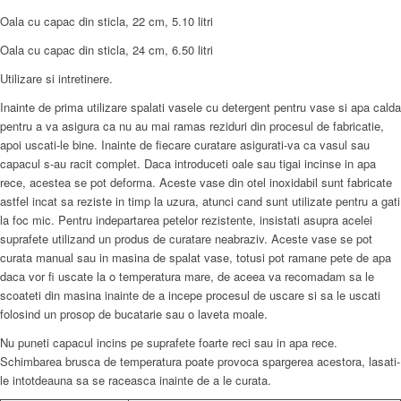
Oala cu capac din sticla, 22 cm, 5.10 litri
Oala cu capac din sticla, 24 cm, 6.50 litri
Utilizare si intretinere.
Inainte de prima utilizare spalati vasele cu detergent pentru vase si apa calda
pentru a va asigura ca nu au mai ramas reziduri din procesul de fabricatie,
apoi uscati-le bine. Inainte de fiecare curatare asigurati-va ca vasul sau
capacul s-au racit complet. Daca introduceti oale sau tigai incinse in apa
rece, acestea se pot deforma. Aceste vase din otel inoxidabil sunt fabricate
astfel incat sa reziste in timp la uzura, atunci cand sunt utilizate pentru a gati
la foc mic. Pentru indepartarea petelor rezistente, insistati asupra acelei
suprafete utilizand un produs de curatare neabraziv. Aceste vase se pot
curata manual sau in masina de spalat vase, totusi pot ramane pete de apa
daca vor fi uscate la o temperatura mare, de aceea va recomadam sa le
scoateti din masina inainte de a incepe procesul de uscare si sa le uscati
folosind un prosop de bucatarie sau o laveta moale.
Nu puneti capacul incins pe suprafete foarte reci sau in apa rece.
Schimbarea brusca de temperatura poate provoca spargerea acestora, lasati-
le intotdeauna sa se raceasca inainte de a le curata.