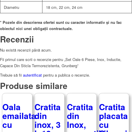
Diametru
18 cm, 22 cm, 24 cm
* Pozele din descrierea ofertei sunt cu caracter informativ și nu fac
obiectul nici unei obligații contractuale.
Recenzii
Nu există recenzii până acum.
Fii primul care scrii o recenzie pentru „Set Oale 6 Piese, Inox, Inductie,
Capace Din Sticla Termorezistenta, Grunberg”
Trebuie să fii
autentificat
pentru a publica o recenzie.
Produse similare
Oala
Cratita
Cratita
Cratita
emailata
din
din
placata
cu
inox, 3
Inox,
cu