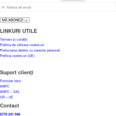
fost:
94.99 lei.
179.00 lei.
MĂ ABONEZ!
→
LINKURI UTILE
Termeni și condiții
Politica de utilizare cookie-uri
Prelucrarea datelor cu caracter personal
Politica cookie-uri (UE)
Suport clienți
Formular retur
ANPC
ANPC – SAL
CR – UE
Contact
0770 241 946