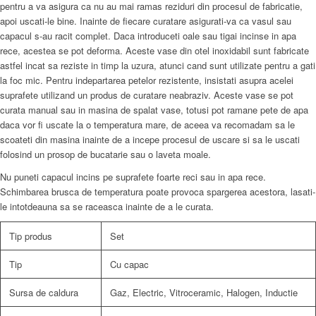
pentru a va asigura ca nu au mai ramas reziduri din procesul de fabricatie,
apoi uscati-le bine. Inainte de fiecare curatare asigurati-va ca vasul sau
capacul s-au racit complet. Daca introduceti oale sau tigai incinse in apa
rece, acestea se pot deforma. Aceste vase din otel inoxidabil sunt fabricate
astfel incat sa reziste in timp la uzura, atunci cand sunt utilizate pentru a gati
la foc mic. Pentru indepartarea petelor rezistente, insistati asupra acelei
suprafete utilizand un produs de curatare neabraziv. Aceste vase se pot
curata manual sau in masina de spalat vase, totusi pot ramane pete de apa
daca vor fi uscate la o temperatura mare, de aceea va recomadam sa le
scoateti din masina inainte de a incepe procesul de uscare si sa le uscati
folosind un prosop de bucatarie sau o laveta moale.
Nu puneti capacul incins pe suprafete foarte reci sau in apa rece.
Schimbarea brusca de temperatura poate provoca spargerea acestora, lasati-
le intotdeauna sa se raceasca inainte de a le curata.
Tip produs
Set
Tip
Cu capac
Sursa de caldura
Gaz, Electric, Vitroceramic, Halogen, Inductie