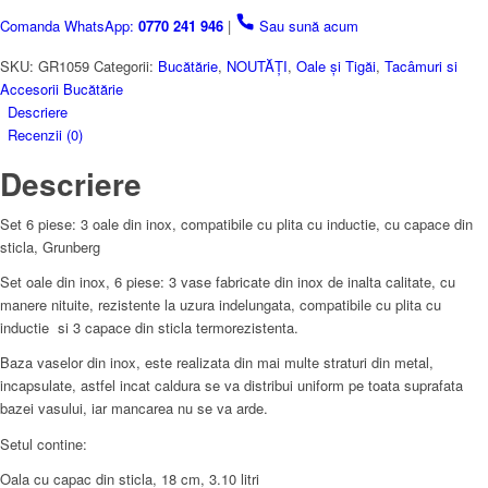
Inox,
Comanda WhatsApp:
0770 241 946
|
Sau sună acum
Inductie,
Capace
SKU:
GR1059
Categorii:
Bucătărie
,
NOUTĂȚI
,
Oale și Tigăi
,
Tacâmuri si
Din
Accesorii Bucătărie
Sticla
Descriere
Termorezistenta,
Recenzii (0)
Grunberg
Descriere
Set 6 piese: 3 oale din inox, compatibile cu plita cu inductie, cu capace din
sticla, Grunberg
Set oale din inox, 6 piese: 3 vase fabricate din inox de inalta calitate, cu
manere nituite, rezistente la uzura indelungata, compatibile cu plita cu
inductie si 3 capace din sticla termorezistenta.
Baza vaselor din inox, este realizata din mai multe straturi din metal,
incapsulate, astfel incat caldura se va distribui uniform pe toata suprafata
bazei vasului, iar mancarea nu se va arde.
Setul contine:
Oala cu capac din sticla, 18 cm, 3.10 litri