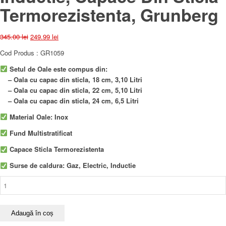
Termorezistenta, Grunberg
Prețul
Prețul
345.00
lei
249.99
lei
inițial
curent
Cod Produs : GR1059
a
este:
fost:
249.99 lei.
Setul de Oale este compus din:
345.00 lei.
– Oala cu capac din sticla, 18 cm, 3,10 Litri
– Oala cu capac din sticla, 22 cm, 5,10 Litri
– Oala cu capac din sticla, 24 cm, 6,5 Litri
Material Oale: Inox
Fund Multistratificat
Capace Sticla Termorezistenta
Surse de caldura: Gaz, Electric, Inductie
Cantitate
Set
Oale
6
Adaugă în coș
Piese,