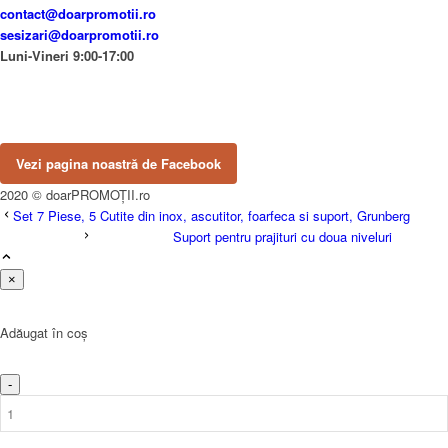
contact@doarpromotii.ro
sesizari@doarpromotii.ro
Luni-Vineri 9:00-17:00
NE GĂSEȘTI PE FACEBOOK
Urmărește ofertele și noutățile noastre direct pe pagina oficială.
Vezi pagina noastră de Facebook
2020 © doarPROMOȚII.ro
Set 7 Piese, 5 Cutite din inox, ascutitor, foarfeca si suport, Grunberg
Suport pentru prajituri cu doua niveluri
×
Adăugat în coș
-