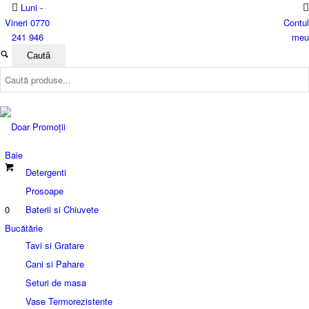
Luni -
Vineri 0770
Contul
241 946
meu
Baie
Detergenti
Prosoape
0
Baterii si Chiuvete
Bucătărie
Tavi si Gratare
Cani si Pahare
Seturi de masa
Vase Termorezistente