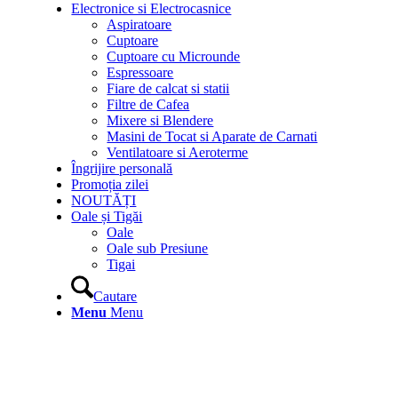
Electronice si Electrocasnice
Aspiratoare
Cuptoare
Cuptoare cu Microunde
Espressoare
Fiare de calcat si statii
Filtre de Cafea
Mixere si Blendere
Masini de Tocat si Aparate de Carnati
Ventilatoare si Aeroterme
Îngrijire personală
Promoția zilei
NOUTĂȚI
Oale și Tigăi
Oale
Oale sub Presiune
Tigai
Cautare
Menu
Menu