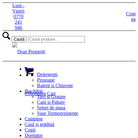
Luni -
Vineri
Contu
0770
me
241
946
Baie
Detergenti
Prosoape
Baterii si Chiuvete
Bucătărie
0
Shopping Cart
Tavi si Gratare
Cani si Pahare
Seturi de masa
Vase Termorezistente
Camping
Casă și grădină
Copii
Dormitor