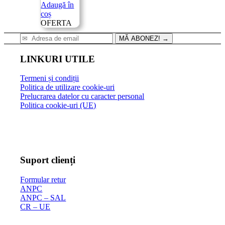
inițial
curent
Adaugă în
a
este:
coș
fost:
100.00 lei.
OFERTA
169.00 lei.
MĂ ABONEZ!
→
LINKURI UTILE
Termeni și condiții
Politica de utilizare cookie-uri
Prelucrarea datelor cu caracter personal
Politica cookie-uri (UE)
Suport clienți
Formular retur
ANPC
ANPC – SAL
CR – UE