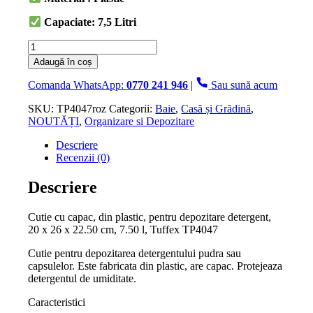
Capaciate: 7,5 Litri
Cantitate
Cutie
Adaugă în coș
cu
capac,
Comanda WhatsApp:
0770 241 946
|
Sau sună acum
din
plastic,
SKU:
TP4047roz
Categorii:
Baie
,
Casă și Grădină
,
pentru
NOUTĂȚI
,
Organizare si Depozitare
depozitare
Descriere
detergent,
Recenzii (0)
20
x
26
Descriere
x
22.50
Cutie cu capac, din plastic, pentru depozitare detergent,
cm,
20 x 26 x 22.50 cm, 7.50 l, Tuffex TP4047
7.50
litri,Roz
Cutie pentru depozitarea detergentului pudra sau
capsulelor. Este fabricata din plastic, are capac. Protejeaza
detergentul de umiditate.
Caracteristici