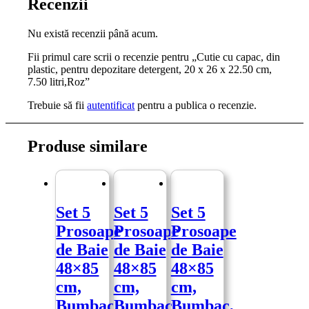
Recenzii
Nu există recenzii până acum.
Fii primul care scrii o recenzie pentru „Cutie cu capac, din
plastic, pentru depozitare detergent, 20 x 26 x 22.50 cm,
7.50 litri,Roz”
Trebuie să fii
autentificat
pentru a publica o recenzie.
Produse similare
Set 5
Set 5
Set 5
Prosoape
Prosoape
Prosoape
de Baie
de Baie
de Baie
48×85
48×85
48×85
cm,
cm,
cm,
Bumbac,
Bumbac,
Bumbac,