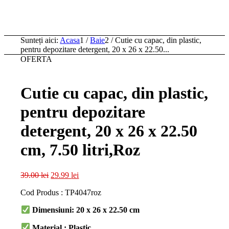
Sunteți aici:
Acasa
1
/
Baie
2
/
Cutie cu capac, din plastic,
pentru depozitare detergent, 20 x 26 x 22.50...
OFERTA
Cutie cu capac, din plastic,
pentru depozitare
detergent, 20 x 26 x 22.50
cm, 7.50 litri,Roz
Prețul
Prețul
39.00
lei
29.99
lei
inițial
curent
Cod Produs : TP4047roz
a
este:
fost:
29.99 lei.
Dimensiuni: 20 x 26 x 22.50 cm
39.00 lei.
Material : Plastic