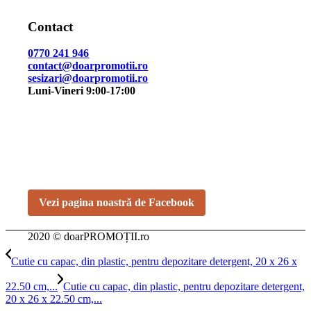
Contact
0770 241 946
contact@doarpromotii.ro
sesizari@doarpromotii.ro
Luni-Vineri 9:00-17:00
NE GĂSEȘTI PE FACEBOOK
Urmărește ofertele și noutățile noastre direct pe pagina
oficială.
Vezi pagina noastră de Facebook
2020 © doarPROMOȚII.ro
Cutie cu capac, din plastic, pentru depozitare detergent, 20 x 26 x
22.50 cm,...
Cutie cu capac, din plastic, pentru depozitare detergent,
20 x 26 x 22.50 cm,...