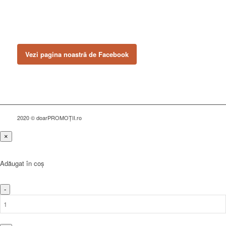
NE GĂSEȘTI PE FACEBOOK
Urmărește ofertele și noutățile noastre direct pe pagina oficială.
Vezi pagina noastră de Facebook
2020 © doarPROMOȚII.ro
×
Adăugat în coș
-