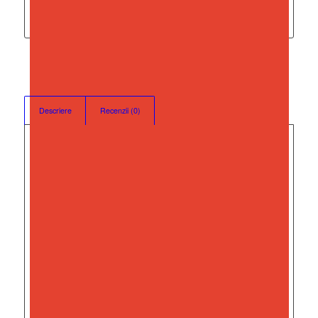
Trebuie să fii
autentificat
pentru a publica o recenzie.
Descriere
Recenzii (0)
Descriere
Organizator universal, din plastic, 27 x 25 x 8 cm, Qlux
BSF00801
Puteti depozita in acesta diverse alimente, fructe sau
legume, obiecte.
Se livreaza fara continut.
Dimensiuni: 27 x 25 x 8 cm.
Material: plastic.
* Pozele din descrierea ofertei sunt cu caracter
informativ și nu fac obiectul nici unei obligații