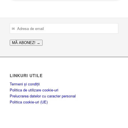
fost:
549.00 lei.
589.00 lei.
MĂ ABONEZ!
→
LINKURI UTILE
Termeni și condiții
Politica de utilizare cookie-uri
Prelucrarea datelor cu caracter personal
Politica cookie-uri (UE)