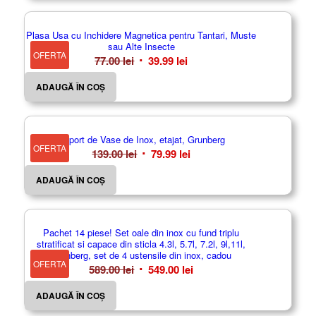
fost:
99.99 lei.
129.99 lei.
Plasa Usa cu Inchidere Magnetica pentru Tantari, Muste
sau Alte Insecte
OFERTA
Prețul
Prețul
77.00
lei
39.99
lei
inițial
curent
ADAUGĂ ÎN COȘ
a
este:
fost:
39.99 lei.
77.00 lei.
Suport de Vase de Inox, etajat, Grunberg
OFERTA
Prețul
Prețul
139.00
lei
79.99
lei
inițial
curent
ADAUGĂ ÎN COȘ
a
este:
fost:
79.99 lei.
139.00 lei.
Pachet 14 piese! Set oale din inox cu fund triplu
stratificat si capace din sticla 4.3l, 5.7l, 7.2l, 9l,11l,
Grunberg, set de 4 ustensile din inox, cadou
OFERTA
Prețul
Prețul
589.00
lei
549.00
lei
inițial
curent
ADAUGĂ ÎN COȘ
a
este: