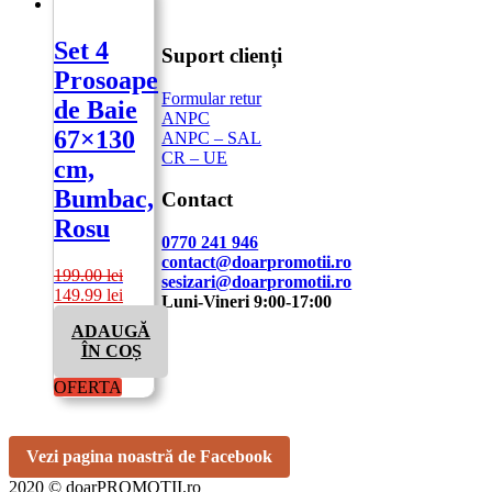
Set 4
Suport clienți
Prosoape
Formular retur
de Baie
ANPC
67×130
ANPC – SAL
CR – UE
cm,
Bumbac,
Contact
Rosu
0770 241 946
contact@doarpromotii.ro
199.00
lei
sesizari@doarpromotii.ro
Prețul
Prețul
149.99
lei
Luni-Vineri 9:00-17:00
inițial
curent
ADAUGĂ
a
este:
NE GĂSEȘTI PE FACEBOOK
ÎN COȘ
fost:
149.99 lei.
199.00 lei.
Urmărește ofertele și noutățile noastre direct
OFERTA
pe pagina oficială.
Vezi pagina noastră de Facebook
2020 © doarPROMOȚII.ro