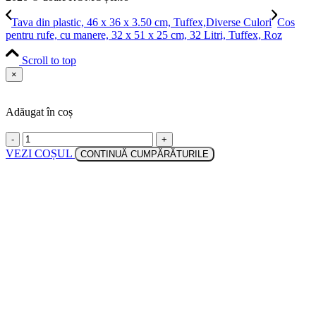
Tava din plastic, 46 x 36 x 3.50 cm, Tuffex,Diverse Culori
Cos
pentru rufe, cu manere, 32 x 51 x 25 cm, 32 Litri, Tuffex, Roz
Scroll to top
×
Adăugat în coș
-
+
VEZI COȘUL
CONTINUĂ CUMPĂRĂTURILE