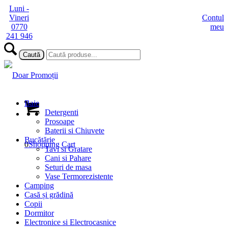
Luni -
Vineri
Contul
0770
meu
241 946
Baie
Detergenti
Prosoape
Baterii si Chiuvete
Bucătărie
0
Shopping Cart
Tavi si Gratare
Cani si Pahare
Seturi de masa
Vase Termorezistente
Camping
Casă și grădină
Copii
Dormitor
Electronice si Electrocasnice