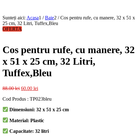
Sunteți aici:
Acasa
1
/
Baie
2
/
Cos pentru rufe, cu manere, 32 x 51 x
25 cm, 32 Litri, Tuffex,Bleu
OFERTA
Cos pentru rufe, cu manere, 32
x 51 x 25 cm, 32 Litri,
Tuffex,Bleu
Prețul
Prețul
88.00
lei
60.00
lei
inițial
curent
Cod Produs : TP023bleu
a
este:
fost:
60.00 lei.
Dimensiuni: 32 x 51 x 25 cm
88.00 lei.
Material: Plastic
Capacitate: 32 litri