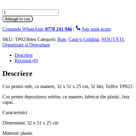
Cantitate
Cos
Adaugă în coș
pentru
rufe,
Comanda WhatsApp:
0770 241 946
|
Sau sună acum
cu
manere,
SKU:
TP023bleu
Categorii:
Baie
,
Casă și Grădină
,
NOUTĂȚI
,
32
Organizare si Depozitare
x
Descriere
51
Recenzii (0)
x
25
cm,
Descriere
32
Litri,
Cos pentru rufe, cu manere, 32 x 51 x 25 cm, 32 litri, Tuffex TP023
Tuffex,Bleu
Cos pentru depozitarea rufelor, cu manere, fabricat din plastic, fara
capac.
Caracteristici
Dimensiuni: 32 x 51 x 25 cm
Material: plastic