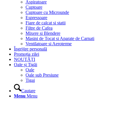
Aspiratoare
Cuptoare
Cuptoare cu Microunde
Espressoare
Fiare de calcat si statii
Filtre de Cafea
Mixere si Blendere
Masini de Tocat si Aparate de Carnati
Ventilatoare si Aeroterme
Îngrijire personală
Promoția zilei
NOUTĂȚI
Oale și Tigăi
Oale
Oale sub Presiune
Tigai
Cautare
Menu
Menu