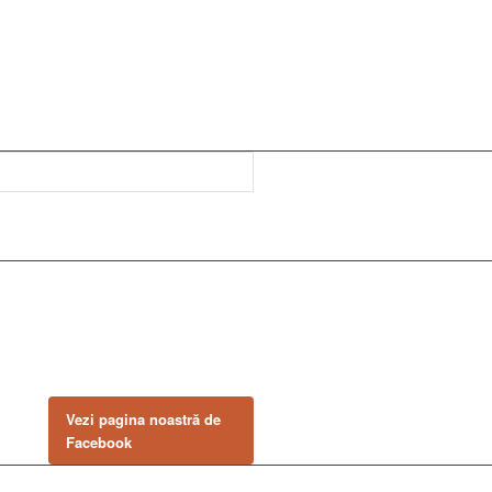
NE GĂSEȘTI PE
FACEBOOK
Urmărește ofertele și noutățile
noastre direct pe pagina
oficială.
Vezi pagina noastră de
Facebook