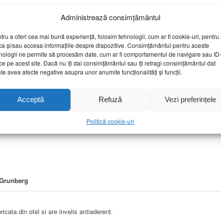
Administrează consimțământul
tru a oferi cea mai bună experiență, folosim tehnologii, cum ar fi cookie-uri, pentru
ca și/sau accesa informațiile despre dispozitive. Consimțământul pentru aceste
nologii ne permite să procesăm date, cum ar fi comportamentul de navigare sau ID-
ce pe acest site. Dacă nu îți dai consimțământul sau îți retragi consimțământul dat
te avea afecte negative asupra unor anumite funcționalități și funcții.
Acceptă
Refuză
Vezi preferințele
Sau sună acum
ă și Grădină
,
NOUTĂȚI
,
Tacâmuri si Accesorii Bucătărie
,
Tavi si Gratare
Politică cookie-uri
 Grunberg
cata din otel si are invelis antiaderent.