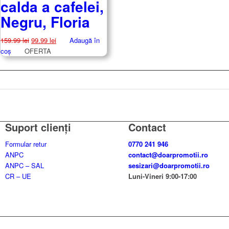
calda a cafelei,
105.00 lei.
Negru, Floria
Prețul
Prețul
159.99
lei
99.99
lei
Adaugă în
inițial
curent
coș
OFERTA
a
este:
fost:
99.99 lei.
159.99 lei.
Suport clienți
Contact
Formular retur
0770 241 946
ANPC
contact@doarpromotii.ro
ANPC – SAL
sesizari@doarpromotii.ro
CR – UE
Luni-Vineri 9:00-17:00