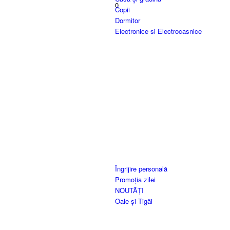
0
Copii
Dormitor
Electronice si Electrocasnice
Îngrijire personală
Promoția zilei
NOUTĂȚI
Oale și Tigăi