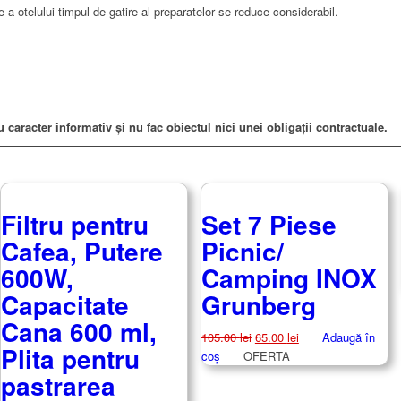
e a otelului timpul de gatire al preparatelor se reduce considerabil.
u caracter informativ și nu fac obiectul nici unei obligații contractuale.
Filtru pentru
Set 7 Piese
Cafea, Putere
Picnic/
600W,
Camping INOX
Capacitate
Grunberg
Cana 600 ml,
Prețul
Prețul
105.00
lei
65.00
lei
Adaugă în
Plita pentru
inițial
curent
coș
OFERTA
a
este:
pastrarea
fost:
65.00 lei.