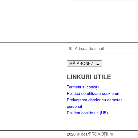
fost:
79.00 lei.
115.00 lei.
MĂ ABONEZ!
→
LINKURI UTILE
Termeni și condiții
Politica de utilizare cookie-uri
Prelucrarea datelor cu caracter
personal
Politica cookie-uri (UE)
2020 © doarPROMOȚII.ro