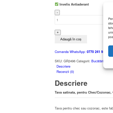
35.00 lei.
Invelis Antiaderant
Cantitate
Tava
Pen
satinata,
sto
teh
pentru
uni
Chec/Cozonac,
poa
Grunberg
Adaugă în coș
Comanda WhatsApp:
0770 241 946
|
SKU:
GR2496
Categorii:
Bucătărie
,
Cas
Descriere
Recenzii (0)
Descriere
Tava satinata, pentru Chec/Cozonac,
Tava pentru chec sau cozonac, este fabri