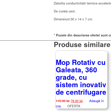
Datorita conductivitatii termice excelent
Se curata usor.
Dimensiuni:30 x 14 x 7 cm.
* Pozele din descrierea ofertei sunt c
Produse similare
Mop Rotativ cu
Galeata, 360
grade, cu
sistem inovativ
de centrifugare
Prețul
Prețul
115.00
lei
79.00
lei
Adaugă în
inițial
curent
coș
OFERTA
a
este: