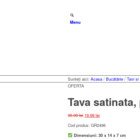
Menu
Sunteți aici:
Acasa
/
Bucătărie
/
Tavi si
OFERTA
Tava satinata
Prețul
Prețul
35.00
lei
19.99
lei
inițial
curent
Cod produs: GR2496
a
este:
fost:
19.99 lei.
Dimensiuni: 30 x 14 x 7 cm