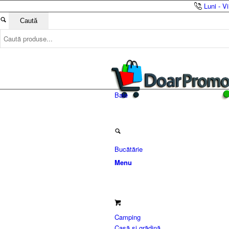
Luni - V
Baie
Bucătărie
Menu
Camping
Casă și grădină