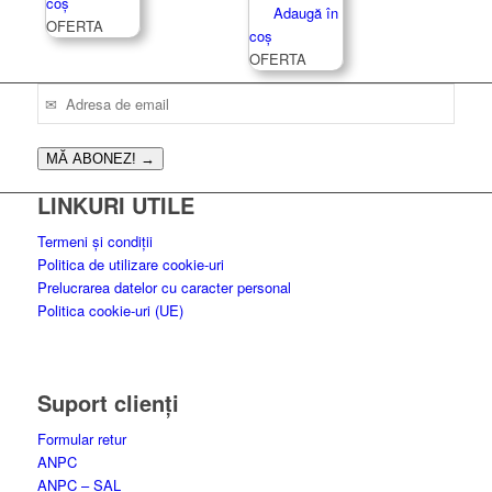
a
este:
coș
inițial
curent
Adaugă în
fost:
299.99 lei.
OFERTA
a
este:
coș
500.00 lei.
fost:
369.99 lei.
OFERTA
479.00 lei.
MĂ ABONEZ!
→
LINKURI UTILE
Termeni și condiții
Politica de utilizare cookie-uri
Prelucrarea datelor cu caracter personal
Politica cookie-uri (UE)
Suport clienți
Formular retur
ANPC
ANPC – SAL