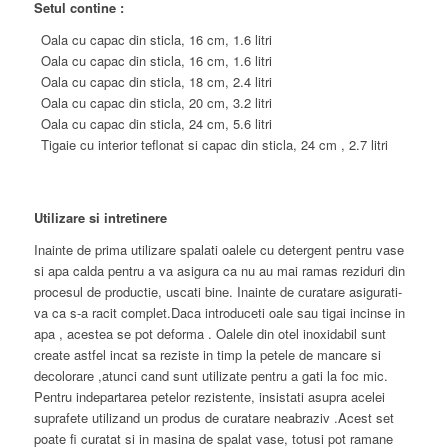
Setul contine :
2.7
l,
Oala cu capac din sticla, 16 cm, 1.6 litri
Inductie,
Oala cu capac din sticla, 16 cm, 1.6 litri
Grunberg
Oala cu capac din sticla, 18 cm, 2.4 litri
Oala cu capac din sticla, 20 cm, 3.2 litri
Oala cu capac din sticla, 24 cm, 5.6 litri
Tigaie cu interior teflonat si capac din sticla, 24 cm , 2.7 litri
Utilizare si intretinere
Inainte de prima utilizare spalati oalele cu detergent pentru vase
si apa calda pentru a va asigura ca nu au mai ramas reziduri din
procesul de productie, uscati bine. Inainte de curatare asigurati-
va ca s-a racit complet.Daca introduceti oale sau tigai incinse in
apa , acestea se pot deforma . Oalele din otel inoxidabil sunt
create astfel incat sa reziste in timp la petele de mancare si
decolorare ,atunci cand sunt utilizate pentru a gati la foc mic.
Pentru indepartarea petelor rezistente, insistati asupra acelei
suprafete utilizand un produs de curatare neabraziv .Acest set
poate fi curatat si in masina de spalat vase, totusi pot ramane