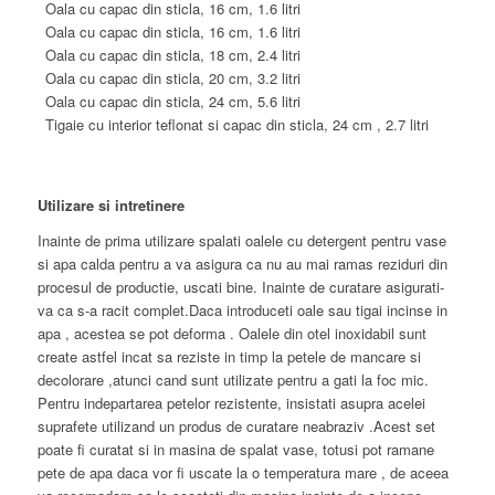
Oala cu capac din sticla, 16 cm, 1.6 litri
Oala cu capac din sticla, 16 cm, 1.6 litri
Oala cu capac din sticla, 18 cm, 2.4 litri
Oala cu capac din sticla, 20 cm, 3.2 litri
Oala cu capac din sticla, 24 cm, 5.6 litri
Tigaie cu interior teflonat si capac din sticla, 24 cm , 2.7 litri
Utilizare si intretinere
Inainte de prima utilizare spalati oalele cu detergent pentru vase
si apa calda pentru a va asigura ca nu au mai ramas reziduri din
procesul de productie, uscati bine. Inainte de curatare asigurati-
va ca s-a racit complet.Daca introduceti oale sau tigai incinse in
apa , acestea se pot deforma . Oalele din otel inoxidabil sunt
create astfel incat sa reziste in timp la petele de mancare si
decolorare ,atunci cand sunt utilizate pentru a gati la foc mic.
Pentru indepartarea petelor rezistente, insistati asupra acelei
suprafete utilizand un produs de curatare neabraziv .Acest set
poate fi curatat si in masina de spalat vase, totusi pot ramane
pete de apa daca vor fi uscate la o temperatura mare , de aceea