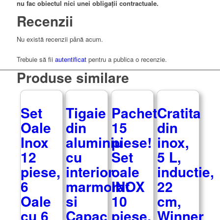
nu fac obiectul nici unei obligații contractuale.
Recenzii
Nu există recenzii până acum.
Trebuie să fii
autentificat
pentru a publica o recenzie.
Produse similare
Set
Tigaie
Pachet
Cratita
Oale
din
15
din
Inox
aluminiu
piese!
inox,
12
cu
Set
5 L,
piese,
interior
oale
inductie,
6
marmorat
INOX
22
Oale
si
10
cm,
cu 6
Capac
piese,
Winner