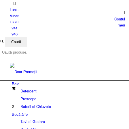
Luni -
Vineri
Contul
0770
meu
241
946
Baie
Detergenti
Prosoape
0
Baterii si Chiuvete
Bucătărie
Tavi si Gratare