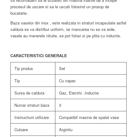
va recomadam sa le scoateti din masina inainte de a incepe
procesul de uscare si sa le uscati folosind un prosop de
bucatarie.
Baza vaselor din inox , este realizata in straturi incapsulate astfel
caldura se va distribui uniform, iar mancarea nu se va arde,
vasele au manerele nituite, se pot folosi si pe plita cu inductie.
CARACTERISTICI GENERALE
Tip produs
Set
Tip
Cu capac
Sursa de caldura
Gaz, Electric ,Inductie
Numar straturi baza
3
Instructiuni utilizare
Compatibil masina de spalat vase
Culoare
Argintiu