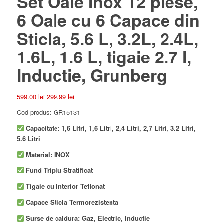
Set Oale Inox 12 piese,
6 Oale cu 6 Capace din
Sticla, 5.6 L, 3.2L, 2.4L,
1.6L, 1.6 L, tigaie 2.7 l,
Inductie, Grunberg
Prețul
Prețul
599.00
lei
299.99
lei
inițial
curent
Cod produs: GR15131
a
este:
fost:
299.99 lei.
Capacitate: 1,6 Litri, 1,6 Litri, 2,4 Litri, 2,7 Litri, 3.2 Litri,
599.00 lei.
5.6 Litri
Material: INOX
Fund Triplu Stratificat
Tigaie cu Interior Teflonat
Capace Sticla Termorezistenta
Surse de caldura: Gaz, Electric, Inductie