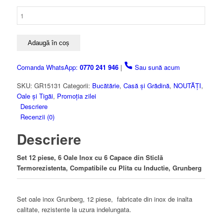
Cantitate
Set
Oale
Inox
Adaugă în coș
12
piese,
Comanda WhatsApp:
0770 241 946
|
Sau sună acum
6
Oale
SKU:
GR15131
Categorii:
Bucătărie
,
Casă și Grădină
,
NOUTĂȚI
,
cu
Oale și Tigăi
,
Promoția zilei
6
Descriere
Capace
Recenzii (0)
din
Descriere
Sticla,
5.6
L,
Set 12 piese, 6 Oale Inox cu 6 Capace din Sticlă
3.2L,
Termorezistenta, Compatibile cu Plita cu Inductie, Grunberg
2.4L,
1.6L,
1.6
Set oale inox Grunberg, 12 piese, fabricate din inox de inalta
L,
calitate, rezistente la uzura indelungata.
tigaie