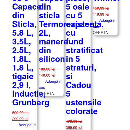
Capace
din
5 oale
159.99
lei
din
sticla
cu 5
Prețul
Prețul
119.99
lei
inițial
curent
Adaugă în
Sticla,
Termorezistenta,
capace,
a
este:
coș
5.8 L,
2L,
cu
fost:
119.99 lei.
OFERTA
3.5L,
manere
fund
159.99 lei.
2.5L,
din
stratificat
1.8L,
silicon
in 5
1.8 L,
straturi,
189.00
lei
tigaie
si
Prețul
Prețul
149.00
lei
inițial
curent
Adaugă în
2,9 l,
Cadou
a
este:
coș
Inductie,
5
fost:
149.00 lei.
OFERTA
Grunberg
ustensile
189.00 lei.
colorate
500.00
lei
Prețul
Prețul
299.99
lei
479.00
lei
inițial
curent
Adaugă în
Prețul
Prețul
369.99
lei