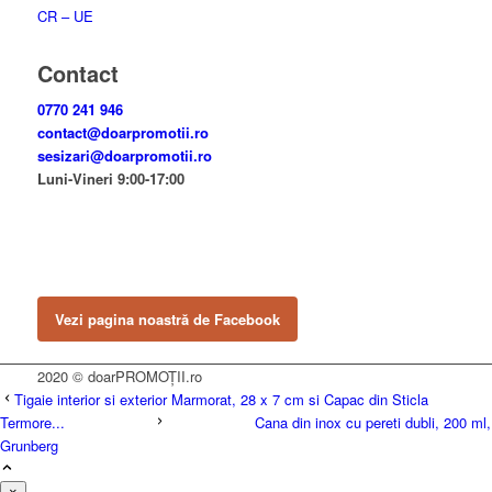
CR – UE
Contact
0770 241 946
contact@doarpromotii.ro
sesizari@doarpromotii.ro
Luni-Vineri 9:00-17:00
NE GĂSEȘTI PE FACEBOOK
Urmărește ofertele și noutățile noastre direct pe pagina oficială.
Vezi pagina noastră de Facebook
2020 © doarPROMOȚII.ro
Tigaie interior si exterior Marmorat, 28 x 7 cm si Capac din Sticla
Termore...
Cana din inox cu pereti dubli, 200 ml,
Grunberg