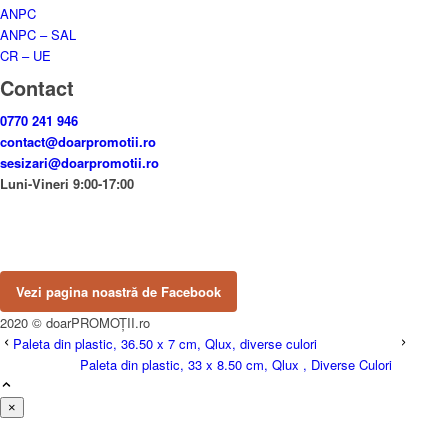
ANPC
ANPC – SAL
CR – UE
Contact
0770 241 946
contact@doarpromotii.ro
sesizari@doarpromotii.ro
Luni-Vineri 9:00-17:00
NE GĂSEȘTI PE FACEBOOK
Urmărește ofertele și noutățile noastre direct pe pagina oficială.
Vezi pagina noastră de Facebook
2020 © doarPROMOȚII.ro
Paleta din plastic, 36.50 x 7 cm, Qlux, diverse culori
Paleta din plastic, 33 x 8.50 cm, Qlux , Diverse Culori
×