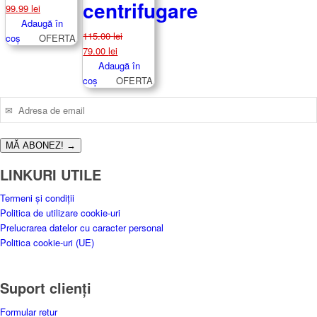
centrifugare
45.00 lei.
Prețul
Prețul
99.99
lei
inițial
curent
Adaugă în
115.00
lei
a
este:
coș
OFERTA
Prețul
Prețul
79.00
lei
fost:
99.99 lei.
inițial
curent
Adaugă în
129.99 lei.
a
este:
coș
OFERTA
fost:
79.00 lei.
115.00 lei.
MĂ ABONEZ!
→
LINKURI UTILE
Termeni și condiții
Politica de utilizare cookie-uri
Prelucrarea datelor cu caracter personal
Politica cookie-uri (UE)
Suport clienți
Formular retur