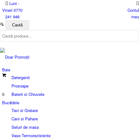
Luni -
Vineri 0770
Contul
241 946
meu
Baie
Detergenti
Prosoape
0
Baterii si Chiuvete
Bucătărie
Tavi si Gratare
Cani si Pahare
Seturi de masa
Vase Termorezistente