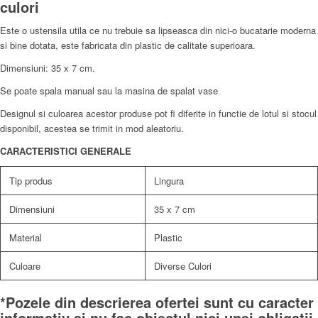
culori
Este o ustensila utila ce nu trebuie sa lipseasca din nici-o bucatarie moderna
si bine dotata, este fabricata din plastic de calitate superioara.
Dimensiuni: 35 x 7 cm.
Se poate spala manual sau la masina de spalat vase
Designul si culoarea acestor produse pot fi diferite in functie de lotul si stocul
disponibil, acestea se trimit in mod aleatoriu.
CARACTERISTICI GENERALE
Tip produs
Lingura
Dimensiuni
35 x 7 cm
Material
Plastic
Culoare
Diverse Culori
*Pozele din descrierea ofertei sunt cu caracter
informativ și nu fac obiectul nici unei obligații