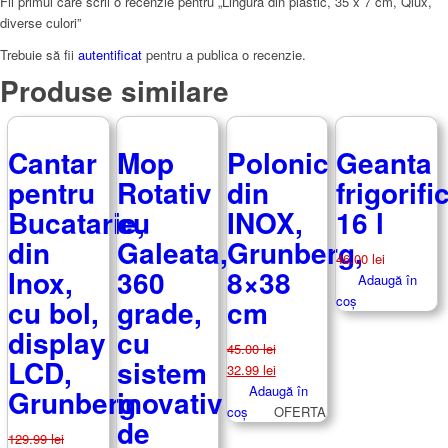
Fii primul care scrii o recenzie pentru „Lingura din plastic, 35 x 7 cm, Qlux,
diverse culori”
Trebuie să fii
autentificat
pentru a publica o recenzie.
Produse similare
Cantar
Mop
Polonic
Geanta
pentru
Rotativ
din
frigorifi
Bucatarie,
cu
INOX,
16 l
din
Galeata,
Grunberg,
46.00
lei
Inox,
360
8×38
Adaugă în
coș
cu bol,
grade,
cm
display
cu
45.00
lei
LCD,
sistem
Prețul
Prețul
32.99
lei
inițial
curent
Adaugă în
Grunberg
inovativ
a
este:
coș
OFERTA
de
fost:
32.99 lei.
129.99
lei