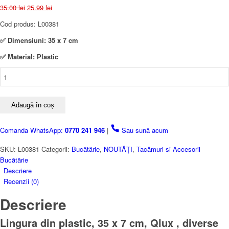
Prețul
Prețul
35.00
lei
25.99
lei
inițial
curent
Cod produs: L00381
a
este:
fost:
25.99 lei.
✅ Dimensiuni: 35 x 7 cm
35.00 lei.
✅ Material: Plastic
Cantitate
Lingura
din
plastic,
Adaugă în coș
35
x
Comanda WhatsApp:
0770 241 946
|
Sau sună acum
7
cm,
SKU:
L00381
Categorii:
Bucătărie
,
NOUTĂȚI
,
Tacâmuri si Accesorii
Qlux,
Bucătărie
diverse
Descriere
culori
Recenzii (0)
Descriere
Lingura din plastic, 35 x 7 cm, Qlux , diverse