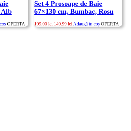
aie
Set 4 Prosoape de Baie
 Alb
67×130 cm, Bumbac, Rosu
Prețul
Prețul
coș
OFERTA
199.00
lei
149.99
lei
Adaugă în coș
OFERTA
inițial
curent
a
este:
fost:
149.99 lei.
199.00 lei.