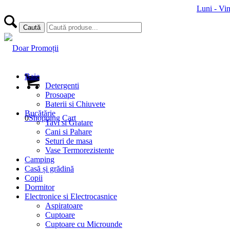
Luni - Vi
Baie
Detergenti
Prosoape
Baterii si Chiuvete
Bucătărie
0
Shopping Cart
Tavi si Gratare
Cani si Pahare
Seturi de masa
Vase Termorezistente
Camping
Casă și grădină
Copii
Dormitor
Electronice si Electrocasnice
Aspiratoare
Cuptoare
Cuptoare cu Microunde