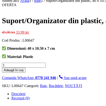
Sunteți aici:
Acasa
1
/
Baie
2
/
Suport/Organizator din plastic, 40 x 10.
OFERTA
Suport/Organizator din plastic, 
Prețul
Prețul
45.00
lei
33.99
lei
inițial
curent
Cod Produs : L00647
a
este:
fost:
33.99 lei.
Dimensiuni: 40 x 10.50 x 7 cm
45.00 lei.
Material: Plastic
Cantitate
Suport/Organizator
Adaugă în coș
din
plastic,
Comanda WhatsApp:
0770 241 946
|
Sau sună acum
40
x
SKU:
L00647
Categorii:
Baie
,
Bucătărie
,
NOUTĂȚI
10.50
Descriere
x
Recenzii (0)
7
cm,