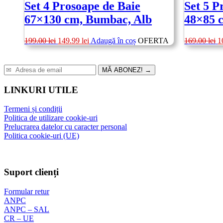
Set 4 Prosoape de Baie
Set 5 P
67×130 cm, Bumbac, Alb
48×85 
Prețul
Prețul
P
199.00
lei
149.99
lei
Adaugă în coș
OFERTA
169.00
lei
1
inițial
curent
in
a
este:
a
fost:
149.99 lei.
fo
MĂ ABONEZ!
→
199.00 lei.
1
LINKURI UTILE
Termeni și condiții
Politica de utilizare cookie-uri
Prelucrarea datelor cu caracter personal
Politica cookie-uri (UE)
Suport clienți
Formular retur
ANPC
ANPC – SAL
CR – UE