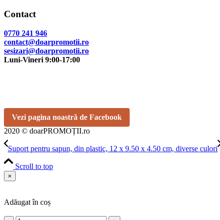
Contact
0770 241 946
contact@doarpromotii.ro
sesizari@doarpromotii.ro
Luni-Vineri 9:00-17:00
NE GĂSEȘTI PE FACEBOOK
Urmărește ofertele și noutățile noastre direct pe pagina oficială.
Vezi pagina noastră de Facebook
2020 © doarPROMOȚII.ro
Suport pentru sapun, din plastic, 12 x 9.50 x 4.50 cm, diverse culori
Scroll to top
×
Adăugat în coș