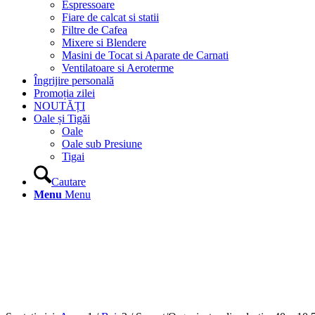
Espressoare
Fiare de calcat si statii
Filtre de Cafea
Mixere si Blendere
Masini de Tocat si Aparate de Carnati
Ventilatoare si Aeroterme
Îngrijire personală
Promoția zilei
NOUTĂȚI
Oale și Tigăi
Oale
Oale sub Presiune
Tigai
Cautare
Menu
Menu