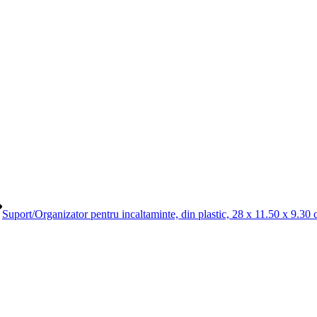
Suport/Organizator pentru incaltaminte, din plastic, 28 x 11.50 x 9.30 c