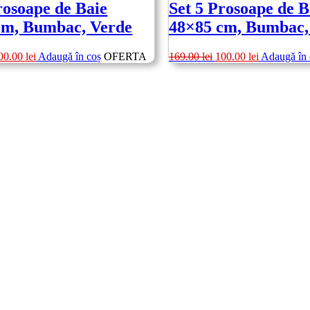
rosoape de Baie
Set 5 Prosoape de B
cm, Bumbac, Verde
48×85 cm, Bumbac,
rețul
Prețul
Prețul
Prețul
00.00
lei
Adaugă în coș
OFERTA
169.00
lei
100.00
lei
Adaugă în 
ițial
curent
inițial
curent
este:
a
este:
st:
100.00 lei.
fost:
100.00 lei.
69.00 lei.
169.00 lei.