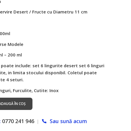
m
 Servire Desert / Fructe cu Diametru 11 cm
200ml
erse Modele
ml – 200 ml
poate include: set 6 lingurite desert set 6 linguri
ite, in limita stocului disponibil. Coletul poate
te 4 seturi.
nguri, Furculite, Cutite: Inox
ADAUGĂ ÎN COȘ
:
0770 241 946
Sau sună acum
|