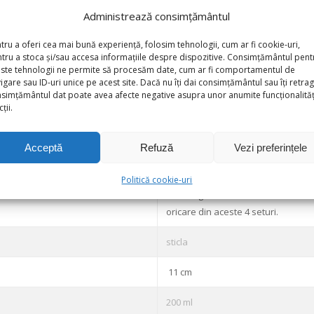
Administrează consimțământul
tru a oferi cea mai bună experiență, folosim tehnologii, cum ar fi cookie-uri,
tru a stoca și/sau accesa informațiile despre dispozitive. Consimțământul pent
ste tehnologii ne permite să procesăm date, cum ar fi comportamentul de
formativ și nu fac obiectul nici unei obligații contractuale.
igare sau ID-uri unice pe acest site. Dacă nu îți dai consimțământul sau îți retrag
simțământul dat poate avea afecte negative asupra unor anumite funcționalități
ții.
Set
Acceptă
Refuză
Vezi preferințele
6 x farfurii adanci 22 cm, 6 x farfuri
pahare sticla, 6 cani diverse modele
Politică cookie-uri
set 6 linguri set 6 furculite set 6 cu
oricare din aceste 4 seturi.
sticla
11 cm
200 ml