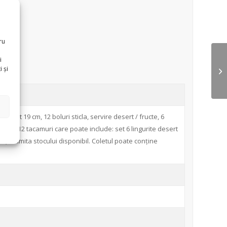
ru
i
 și
i desert 19 cm, 12 boluri sticla, servire desert / fructe, 6
, set 12 tacamuri care poate include: set 6 lingurite desert
tite, in limita stocului disponibil. Coletul poate conține