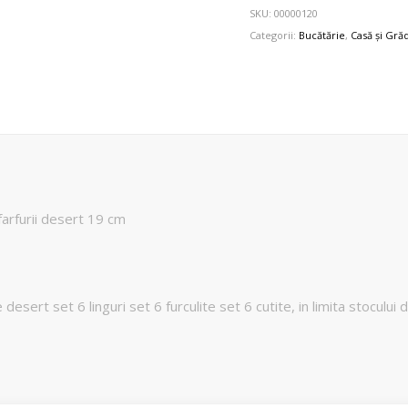
SKU:
00000120
Categorii:
Bucătărie
,
Casă și Gră
x farfurii desert 19 cm
desert set 6 linguri set 6 furculite set 6 cutite, in limita stocului 