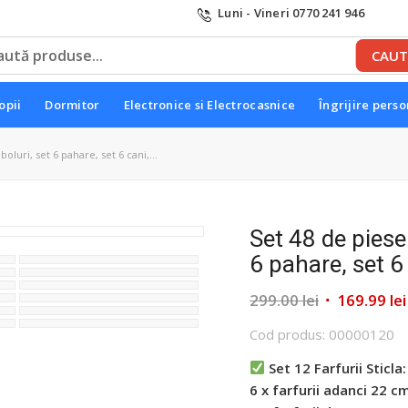
Luni - Vineri 0770 241 946
opii
Dormitor
Electronice si Electrocasnice
Îngrijire pers
boluri, set 6 pahare, set 6 cani,...
Set 48 de piese 
6 pahare, set 6
Prețul
299.00
lei
169.99
lei
inițial
Cod produs: 00000120
a
fost:
Set 12 Farfurii Sticla:
299.00 lei.
6 x farfurii adanci 22 c