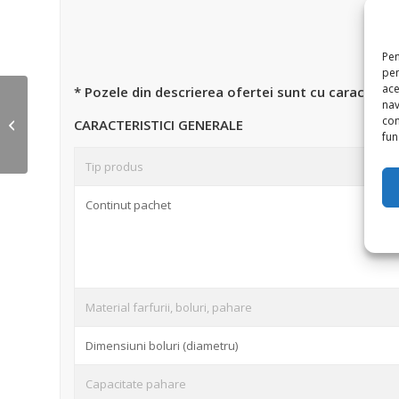
Pen
pen
ace
* Pozele din descrierea ofertei sunt cu caracter in
Pachet Bucatarie, 99.99
nav
lei! Set 3 boluri Inox,
con
CARACTERISTICI GENERALE
strecutoare inox cu
func
manere,...
Tip produs
Continut pachet
Material farfurii, boluri, pahare
Dimensiuni boluri (diametru)
Capacitate pahare