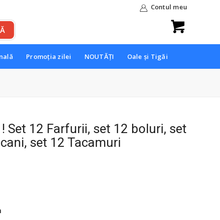
Contul meu
onală
Promoția zilei
NOUTĂȚI
Oale și Tigăi
! Set 12 Farfurii, set 12 boluri, set
 cani, set 12 Tacamuri
Prețul
curent
este:
169.99 lei.
m