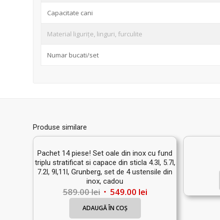
Capacitate cani
Material ligurițe, linguri, furculite
Numar bucati/set
Produse similare
Pachet 14 piese! Set oale din inox cu fund
triplu stratificat si capace din sticla 4.3l, 5.7l,
7.2l, 9l,11l, Grunberg, set de 4 ustensile din
inox, cadou
Prețul
Prețul
589.00
lei
549.00
lei
inițial
curent
ADAUGĂ ÎN COȘ
a
este: