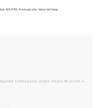
dină
,
NOUTĂȚI
,
Promoția zilei
,
Seturi de masa
disponibil. Coletul poate conține oricare din aceste 4