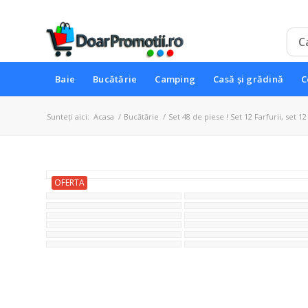
Baie
Bucătărie
Camping
Casă și grădină
C
Sunteți aici:
Acasa
/
Bucătărie
/
Set 48 de piese ! Set 12 Farfurii, set 12 
OFERTA