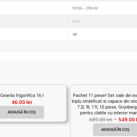
50 ml – 200 ml
Inox
48
Geanta frigorifica 16 l
Pachet 11 piese! Set oale din i
46.00
lei
triplu stratificat si capace din sticl
7.2l, 9l, 11l, 10 piese, Grunberg
ADAUGĂ ÎN COȘ
pentru clatite cu interior ma
Prețul
689.00
lei
549.00
inițial
ADAUGĂ ÎN COȘ
a