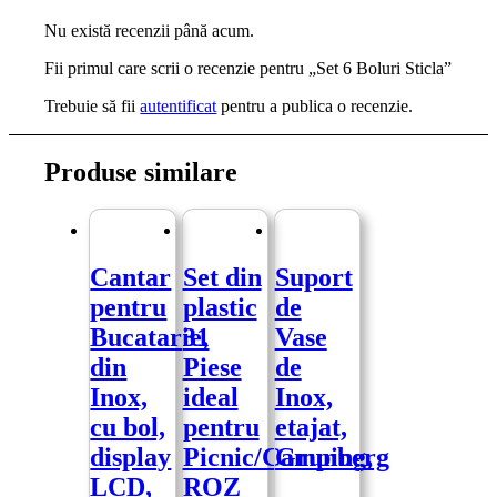
Nu există recenzii până acum.
Fii primul care scrii o recenzie pentru „Set 6 Boluri Sticla”
Trebuie să fii
autentificat
pentru a publica o recenzie.
Produse similare
Cantar
Set din
Suport
pentru
plastic
de
Bucatarie,
31
Vase
din
Piese
de
Inox,
ideal
Inox,
cu bol,
pentru
etajat,
display
Picnic/Camping,
Grunberg
LCD,
ROZ