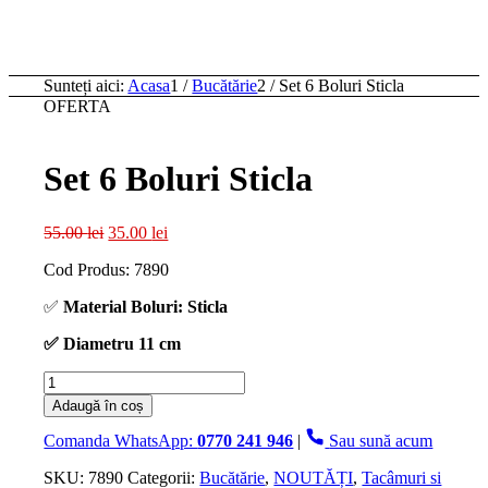
Sunteți aici:
Acasa
1
/
Bucătărie
2
/
Set 6 Boluri Sticla
OFERTA
Set 6 Boluri Sticla
Prețul
Prețul
55.00
lei
35.00
lei
inițial
curent
Cod Produs: 7890
a
este:
fost:
35.00 lei.
✅
Material Boluri: Sticla
55.00 lei.
✅ Diametru 11 cm
Cantitate
Set
Adaugă în coș
6
Boluri
Comanda WhatsApp:
0770 241 946
|
Sau sună acum
Sticla
SKU:
7890
Categorii:
Bucătărie
,
NOUTĂȚI
,
Tacâmuri si