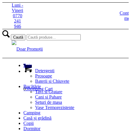
Luni -
Vineri
Contu
0770
me
241
946
Baie
Detergenti
Prosoape
Baterii si Chiuvete
Bucătărie
0
Shopping Cart
Tavi si Gratare
Cani si Pahare
Seturi de masa
Vase Termorezistente
Camping
Casă și grădină
Copii
Dormitor