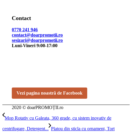
Contact
0770 241 946
contact@doarpromotii.ro
sesizari@doarpromotii.ro
Luni-Vineri 9:00-17:00
NE GĂSEȘTI PE FACEBOOK
Urmărește ofertele și noutățile noastre direct pe pagina
oficială.
Vezi pagina noastră de Facebook
2020 © doarPROMOȚII.ro
Mop Rotativ cu Galeata, 360 grade, cu sistem inovativ de
centrifugare, Detergent...
Platou din sticla cu ornament, Tort