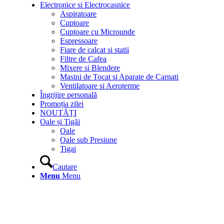
Electronice si Electrocasnice
Aspiratoare
Cuptoare
Cuptoare cu Microunde
Espressoare
Fiare de calcat si statii
Filtre de Cafea
Mixere si Blendere
Masini de Tocat si Aparate de Carnati
Ventilatoare si Aeroterme
Îngrijire personală
Promoția zilei
NOUTĂȚI
Oale și Tigăi
Oale
Oale sub Presiune
Tigai
Cautare
Menu
Menu