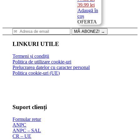
Prețul
Prețul
39.99
lei
inițial
curent
Adaugă în
a
este:
coș
fost:
39.99 lei.
OFERTA
77.00 lei.
MĂ ABONEZ!
→
LINKURI UTILE
Termeni și condiții
Politica de utilizare cookie-uri
Prelucrarea datelor cu caracter personal
Politica cookie-uri (UE)
Suport clienți
Formular retur
ANPC
ANPC – SAL
CR – UE