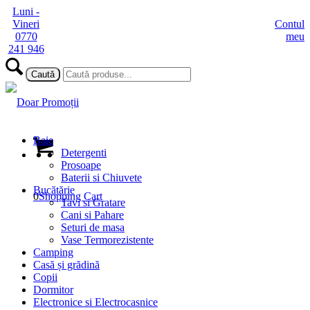
Luni -
Vineri
Contul
0770
meu
241 946
Baie
Detergenti
Prosoape
Baterii si Chiuvete
Bucătărie
0
Shopping Cart
Tavi si Gratare
Cani si Pahare
Seturi de masa
Vase Termorezistente
Camping
Casă și grădină
Copii
Dormitor
Electronice si Electrocasnice