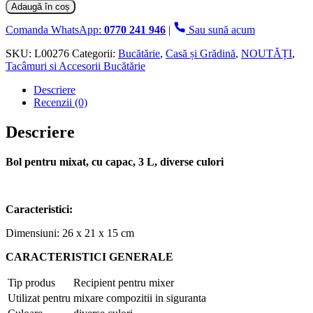
Bol
Adaugă în coș
pentru
mixat,
Comanda WhatsApp:
0770 241 946
|
Sau sună acum
cu
capac,
SKU:
L00276
Categorii:
Bucătărie
,
Casă și Grădină
,
NOUTĂȚI
,
3
Tacâmuri si Accesorii Bucătărie
L,
Descriere
diverse
Recenzii (0)
culori
Descriere
Bol pentru mixat, cu capac, 3 L, diverse culori
Caracteristici:
Dimensiuni: 26 x 21 x 15 cm
CARACTERISTICI GENERALE
Tip produs
Recipient pentru mixer
Utilizat pentru
mixare compozitii in siguranta