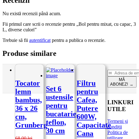
Recenzii
Nu există recenzii până acum.
Fii primul care scrii o recenzie pentru „Bol pentru mixat, cu capac, 3
L, diverse culori”
Trebuie să fii
autentificat
pentru a publica o recenzie.
Produse similare
MĂ
Tocator
Filtru
ABONEZ!
→
Set 6
lemn
pentru
ustensile
bambus,
Cafea,
LINKURI
pentru
36 x 26
Putere
UTILE
bucatarie,
cm,
600W,
teflon,
Termeni și
Grunberg
Capacitate
condiții
30 cm
Cana
Politica de
utilizare
68.00
lei