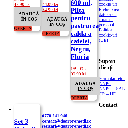
600 ml,
Prețul
Prețul
cookie-uri
47.99
lei
44.99
lei
Plita
inițial
curent
Prețul
Prețul
Prelucrarea
34.99
lei
ADAUGĂ
a
este:
inițial
curent
datelor cu
pentru
ÎN COȘ
ADAUGĂ
fost:
47.99 lei.
a
este:
caracter
ÎN COȘ
pastrarea
68.00 lei.
fost:
34.99 lei.
personal
OFERTA
44.99 lei.
Politica
calda a
OFERTA
cookie-uri
cafelei,
(UE)
Negru,
Floria
Suport
clienți
159.99
lei
Prețul
Prețul
99.99
lei
Formular retur
inițial
curent
ADAUGĂ
ANPC
a
este:
ÎN COȘ
ANPC – SAL
fost:
99.99 lei.
CR – UE
159.99 lei.
OFERTA
Contact
0770 241 946
Set 3
contact@doarpromotii.ro
sesizari@doarpromotii.ro