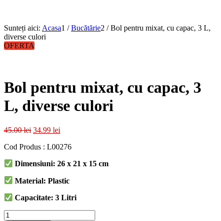
Sunteți aici:
Acasa
1
/
Bucătărie
2
/
Bol pentru mixat, cu capac, 3 L,
diverse culori
OFERTA
Bol pentru mixat, cu capac, 3
L, diverse culori
Prețul
Prețul
45.00
lei
34.99
lei
inițial
curent
Cod Produs : L00276
a
este:
fost:
34.99 lei.
Dimensiuni: 26 x 21 x 15 cm
45.00 lei.
Material: Plastic
Capacitate: 3 Litri
Cantitate