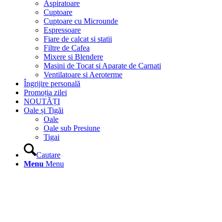
Aspiratoare
Cuptoare
Cuptoare cu Microunde
Espressoare
Fiare de calcat si statii
Filtre de Cafea
Mixere si Blendere
Masini de Tocat si Aparate de Carnati
Ventilatoare si Aeroterme
Îngrijire personală
Promoția zilei
NOUTĂȚI
Oale și Tigăi
Oale
Oale sub Presiune
Tigai
Cautare
Menu
Menu