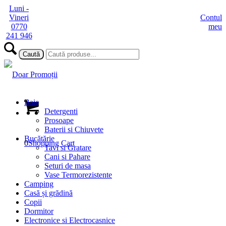
Luni -
Vineri
Contul
0770
meu
241 946
Baie
Detergenti
Prosoape
Baterii si Chiuvete
Bucătărie
0
Shopping Cart
Tavi si Gratare
Cani si Pahare
Seturi de masa
Vase Termorezistente
Camping
Casă și grădină
Copii
Dormitor
Electronice si Electrocasnice