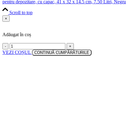
pentru depozitare, cu capac, 41 x 32 x 14.5 cm, 7.50 Litri, Negru
Scroll to top
×
Adăugat în coș
-
+
VEZI COȘUL
CONTINUĂ CUMPĂRĂTURILE