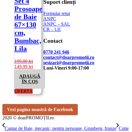
Set 4
Suport clienți
Prosoape
Formular retur
de Baie
ANPC
67×130
ANPC – SAL
CR – UE
cm,
Bumbac,
Contact
Lila
0770 241 946
contact@doarpromotii.ro
199.00
lei
sesizari@doarpromotii.ro
Prețul
Prețul
149.99
lei
Luni-Vineri 9:00-17:00
inițial
curent
ADAUGĂ
a
este:
NE GĂSEȘTI PE FACEBOOK
ÎN COȘ
fost:
149.99 lei.
199.00 lei.
Urmărește ofertele și noutățile noastre direct
OFERTA
pe pagina oficială.
Vezi pagina noastră de Facebook
2020 © doarPROMOȚII.ro
Cantar de Baie, mecanic, pentru persoane, Grunberg, frunze
Cutie