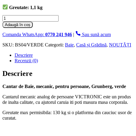
Greutate: 1,1 kg
Cantitate
Cantar
Adaugă în coș
de
Baie,
Comanda WhatsApp:
0770 241 946
|
Sau sună acum
mecanic,
pentru
SKU:
BS04/VERDE
Categorii:
Baie
,
Casă și Grădină
,
NOUTĂȚI
persoane,
Descriere
Grunberg,
Recenzii (0)
verde
Descriere
Cantar de Baie, mecanic, pentru persoane, Grunberg, verde
Cantarul mecanic analog de persoane VICTRONIC este un produs
de inalta calitate, cu ajutorul caruia iti poti masura masa corporala.
Greutate max permisibila: 130 kg si o platforma din cauciuc usor de
curatat.