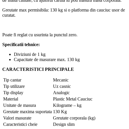
de inalta calitate, cu ajutorul caruia iti poti masura masa corporala.
Greutate max permisibila: 130 kg si o platforma din cauciuc usor de
curatat.
Poate fi reglat cu usurinta la punctul zero.
Specificatii tehnice:
Diviziuni de 1 kg
Capacitate de masurare max. 130 kg
CARACTERISTICI PRINCIPALE
Tip cantar
Mecanic
Tip utilizare
Uz casnic
Tip display
Analogic
Material
Plastic Metal Cauciuc
Unitate de masura
Kilograme – kg
Greutate maxima suportata
130 Kg
Valori masurate
Greutate corporala (kg)
Caracteristici cheie
Design slim