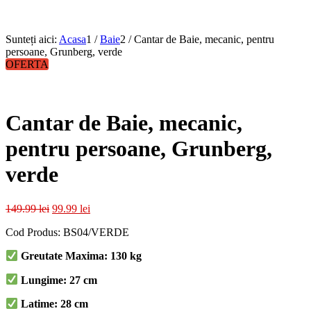
Sunteți aici:
Acasa
1
/
Baie
2
/
Cantar de Baie, mecanic, pentru
persoane, Grunberg, verde
OFERTA
Cantar de Baie, mecanic,
pentru persoane, Grunberg,
verde
Prețul
Prețul
149.99
lei
99.99
lei
inițial
curent
Cod Produs: BS04/VERDE
a
este:
fost:
99.99 lei.
Greutate Maxima: 130 kg
149.99 lei.
Lungime: 27 cm
Latime: 28 cm