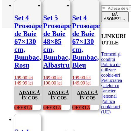
MĂ
Set 4
Set 5
Set 4
ABONEZ!
→
Prosoape
Prosoape
Prosoape
de Baie
de Baie
de Baie
LINKURI
67×130
48×85
67×130
UTILE
cm,
cm,
cm,
Termeni și
Bumbac,
Bumbac,
Bumbac,
condiții
Rosu
Albastru
Bleu
Politica de
utilizare
cookie-uri
199.00
lei
169.00
lei
199.00
lei
Prelucrarea
Prețul
Prețul
Prețul
Prețul
Prețul
Prețul
149.99
lei
100.00
lei
149.99
lei
datelor cu
inițial
curent
inițial
curent
inițial
curent
caracter
ADAUGĂ
ADAUGĂ
ADAUGĂ
a
este:
a
este:
a
este:
personal
ÎN COȘ
ÎN COȘ
ÎN COȘ
fost:
149.99 lei.
fost:
100.00 lei.
fost:
149.99 lei.
Politica
199.00 lei.
169.00 lei.
199.00 lei.
cookie-uri
OFERTA
OFERTA
OFERTA
(UE)