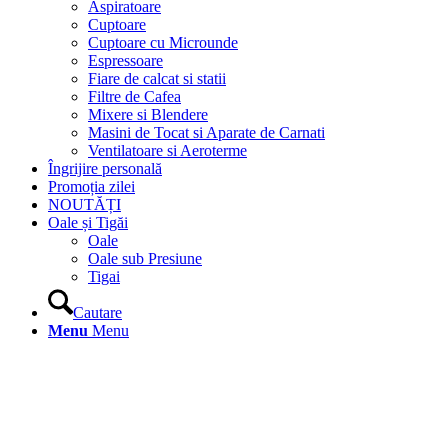
Aspiratoare
Cuptoare
Cuptoare cu Microunde
Espressoare
Fiare de calcat si statii
Filtre de Cafea
Mixere si Blendere
Masini de Tocat si Aparate de Carnati
Ventilatoare si Aeroterme
Îngrijire personală
Promoția zilei
NOUTĂȚI
Oale și Tigăi
Oale
Oale sub Presiune
Tigai
Cautare
Menu
Menu