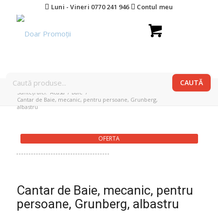
Luni - Vineri 0770 241 946
Contul meu
Sunteți aici:
Acasa
/
Baie
/
Cantar de Baie, mecanic, pentru persoane, Grunberg,
albastru
OFERTA
Cantar de Baie, mecanic, pentru
persoane, Grunberg, albastru