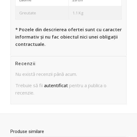
Greutate
1.1 Kg
* Pozele din descrierea ofertei sunt cu caracter
informativ și nu fac obiectul nici unei obligații
contractuale.
Recenzii
Nu există recenzii până acum.
Trebuie să fii
autentificat
pentru a publica o
recenzie.
Produse similare