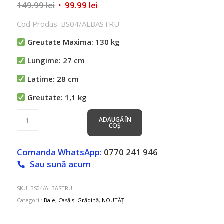
Prețul
Prețul
149.99
lei
99.99
lei
inițial
curent
Cod Produs: BS04/ALBASTRU
a
este:
fost:
99.99 lei.
Greutate Maxima: 130 kg
149.99 lei.
Lungime: 27 cm
Latime: 28 cm
Greutate: 1,1 kg
ADAUGĂ ÎN
COȘ
Comanda WhatsApp:
0770 241 946
Sau sună acum
SKU:
BS04/ALBASTRU
Categorii:
Baie
,
Casă și Grădină
,
NOUTĂȚI