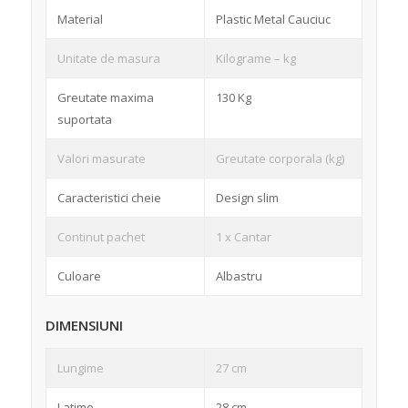
Material
Plastic Metal Cauciuc
Unitate de masura
Kilograme – kg
Greutate maxima
130 Kg
suportata
Valori masurate
Greutate corporala (kg)
Caracteristici cheie
Design slim
Continut pachet
1 x Cantar
Culoare
Albastru
DIMENSIUNI
Lungime
27 cm
Latime
28 cm