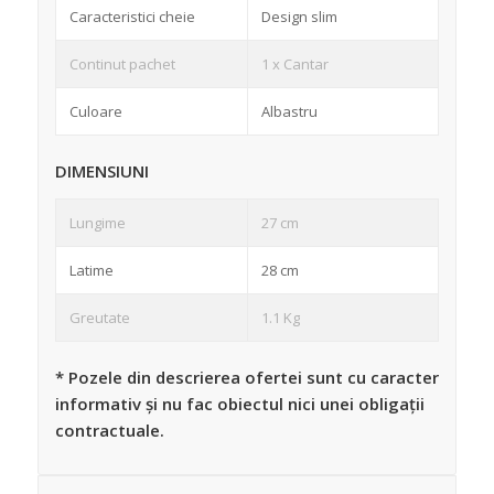
Caracteristici cheie
Design slim
Continut pachet
1 x Cantar
Culoare
Albastru
DIMENSIUNI
Lungime
27 cm
Latime
28 cm
Greutate
1.1 Kg
* Pozele din descrierea ofertei sunt cu caracter
informativ și nu fac obiectul nici unei obligații
contractuale.