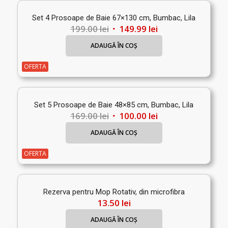
Set 4 Prosoape de Baie 67×130 cm, Bumbac, Lila
Prețul
Prețul
199.00
lei
149.99
lei
inițial
curent
ADAUGĂ ÎN COȘ
a
este:
fost:
149.99 lei.
OFERTA
199.00 lei.
Set 5 Prosoape de Baie 48×85 cm, Bumbac, Lila
Prețul
Prețul
169.00
lei
100.00
lei
inițial
curent
ADAUGĂ ÎN COȘ
a
este:
fost:
100.00 lei.
OFERTA
169.00 lei.
Rezerva pentru Mop Rotativ, din microfibra
13.50
lei
ADAUGĂ ÎN COȘ