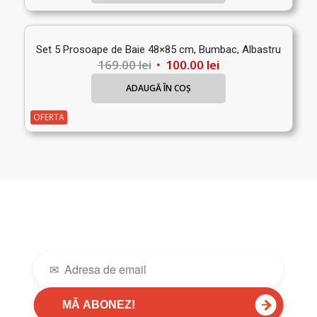
Set 5 Prosoape de Baie 48×85 cm, Bumbac, Albastru
Prețul
Prețul
169.00
lei
100.00
lei
inițial
curent
ADAUGĂ ÎN COȘ
a
este:
fost:
100.00 lei.
OFERTA
169.00 lei.
→
MĂ ABONEZ!