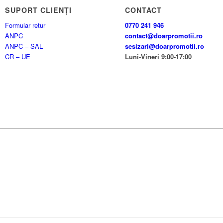
SUPORT CLIENȚI
CONTACT
Formular retur
0770 241 946
ANPC
contact@doarpromotii.ro
ANPC – SAL
sesizari@doarpromotii.ro
CR – UE
Luni-Vineri 9:00-17:00