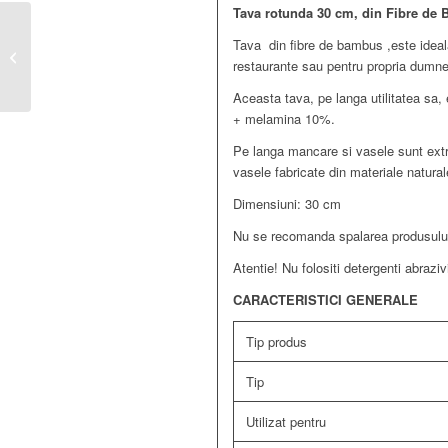
Tava rotunda 30 cm, din Fibre de 
Set tacamuri din inox, 6
Tava din fibre de bambus ,este ideala p
piese, Roz- Auriu,
restaurante sau pentru propria dumn
Berglander
Aceasta tava, pe langa utilitatea sa,
+ melamina 10%.
Pe langa mancare si vasele sunt extr
vasele fabricate din materiale natura
Dimensiuni: 30 cm
Nu se recomanda spalarea produsului
Atentie! Nu folositi detergenti abraziv
CARACTERISTICI GENERALE
Tip produs
Tip
Utilizat pentru