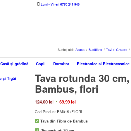
Luni - Vineri 0770 241 946
Sunteți aici:
Acasa
/
Bucătărie
/
Tavi si Gratare
/
Casă și grădină
Copii
Dormitor
Electronice si Electrocasnice
Tava rotunda 30 cm, 
e și Tigăi
Bambus, flori
Prețul
Prețul
124.00
lei
69.99
lei
inițial
curent
Cod Produs: BM015 /FLORI
a
este:
Tava din Fibra de Bambus
fost:
69.99 lei.
124.00 lei.
Dimensiuni: 30 cm