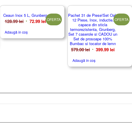
Ceaun Inox 5 L, Grunberg
Pachet 31 de Piese!Set Oale
OFERTA
OFERTA
12 Piese, Inox, inductie,
Prețul
Prețul
128.99
lei
72.99
lei
capace din sticla
inițial
curent
termorezistenta, Grunberg,
Adaugă în coș
Set 7 caserole si CADOU un
a
este:
Set de prosoape 100%
fost:
72.99 lei.
Bumbac si tocator de lemn
128.99 lei.
Prețul
Prețul
579.00
lei
399.99
lei
inițial
curent
Adaugă în coș
a
este:
fost:
399.99 le
579.00 lei.