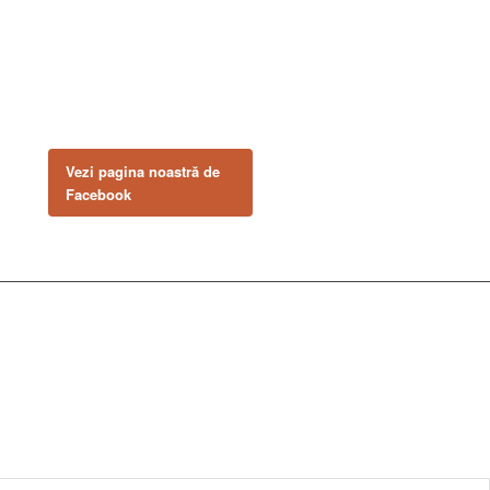
NE GĂSEȘTI PE
FACEBOOK
Urmărește ofertele și noutățile
noastre direct pe pagina
oficială.
Vezi pagina noastră de
Facebook