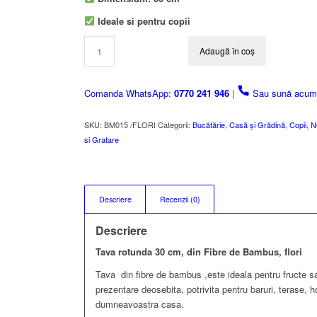
Ideale si pentru copii
Adaugă în coș
Comanda WhatsApp:
0770 241 946
|
Sau sună acu
SKU:
BM015 /FLORI
Categorii:
Bucătărie
,
Casă și Grădină
,
Copii
,
N
si Gratare
Descriere
Recenzii (0)
Descriere
Tava rotunda 30 cm, din Fibre de Bambus, flori
Tava din fibre de bambus ,este ideala pentru fructe sau 
prezentare deosebita, potrivita pentru baruri, terase, h
dumneavoastra casa.