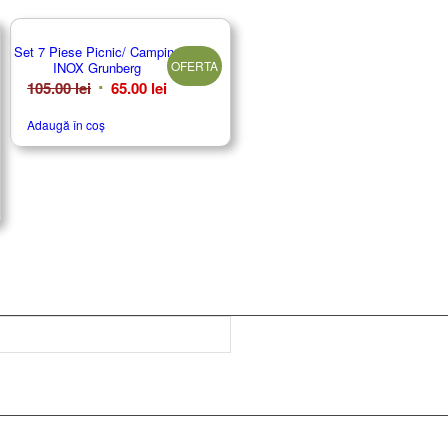
Set 7 Piese Picnic/ Camping
OFERTA
INOX Grunberg
Prețul
Prețul
105.00
lei
65.00
lei
inițial
curent
Adaugă în coș
a
este:
fost:
65.00 lei.
105.00 lei.
i.