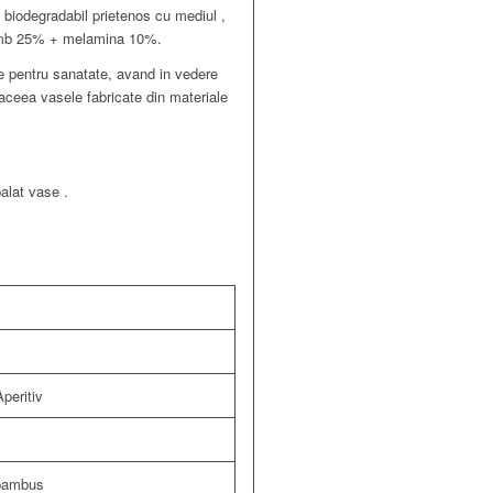
s biodegradabil prietenos cu mediul ,
orumb 25% + melamina 10%.
 pentru sanatate, avand in vedere
aceea vasele fabricate din materiale
alat vase .
Aperitiv
 bambus