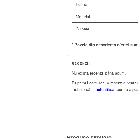
Forma
Material
Culoare
* Pozele din descrierea ofertei sunt
RECENZII
Nu există recenzii până acum.
Fii primul care scrii o recenzie pentr
Trebuie să fii
autentificat
pentru a pub
Produse similare