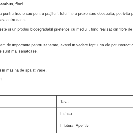
Bambus, flori
entru fructe sau pentru prajituri, totul intr-o prezentare deosebita, potrivita pe
eavoastra casa.
 este si un produs biodegradabil prietenos cu mediul , fiind realizat din fibr
em de importante pentru sanatate, avand in vedere faptul ca ele pot interac
le sunt mai sanatoase.
 in masina de spalat vase .
i!
Tava
Intinsa
Friptura, Aperitiv