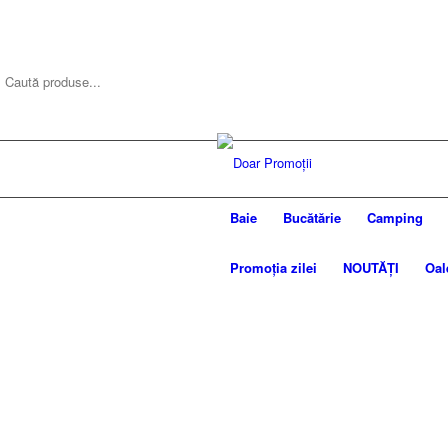
Baie
Bucătărie
Camping
Promoția zilei
NOUTĂȚI
Oal