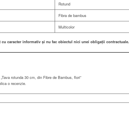
Rotund
Fibra de bambus
Multicolor
 cu caracter informativ și nu fac obiectul nici unei obligații contractuale
u „Tava rotunda 30 cm, din Fibre de Bambus, flori”
lica o recenzie.