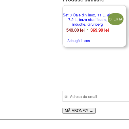
Set 3 Oale din Inox, 11 L, 9L,
OFERTA
7.2 L, baza stratificata,
inductie, Grunberg
Prețul
Prețul
549.00
lei
369.99
lei
inițial
curent
Adaugă în coș
a
este:
fost:
369.99 lei.
549.00 lei.
MĂ ABONEZ!
→