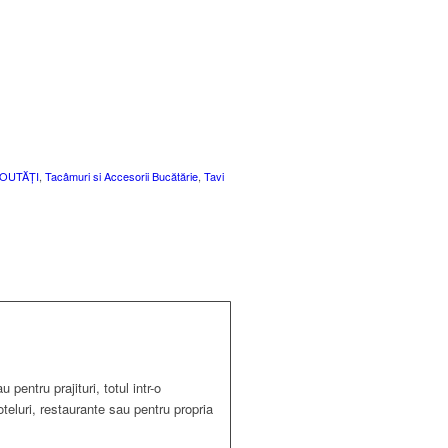
m
OUTĂȚI
,
Tacâmuri si Accesorii Bucătărie
,
Tavi
pentru prajituri, totul intr-o
oteluri, restaurante sau pentru propria