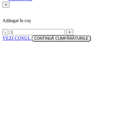
×
Adăugat în coș
-
+
VEZI COȘUL
CONTINUĂ CUMPĂRĂTURILE