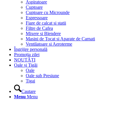
Aspiratoare
Cuptoare
Cuptoare cu Microunde
Espressoare
Fiare de calcat si statii
Filtre de Cafea
Mixere si Blendere
Masini de Tocat si Aparate de Carnati
Ventilatoare si Aeroterme
Îngrijire personală
Promoția zilei
NOUTĂȚI
Oale și Tigăi
Oale
Oale sub Presiune
Tigai
Cautare
Menu
Menu