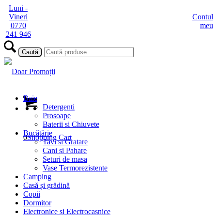
Luni -
Vineri
Contul
0770
meu
241 946
Baie
Detergenti
Prosoape
Baterii si Chiuvete
Bucătărie
0
Shopping Cart
Tavi si Gratare
Cani si Pahare
Seturi de masa
Vase Termorezistente
Camping
Casă și grădină
Copii
Dormitor
Electronice si Electrocasnice