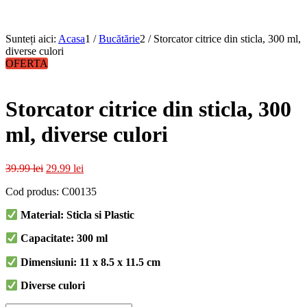
Sunteți aici:
Acasa
1
/
Bucătărie
2
/
Storcator citrice din sticla, 300 ml,
diverse culori
OFERTA
Storcator citrice din sticla, 300
ml, diverse culori
Prețul
Prețul
39.99
lei
29.99
lei
inițial
curent
Cod produs: C00135
a
este:
fost:
29.99 lei.
Material: Sticla si Plastic
39.99 lei.
Capacitate: 300 ml
Dimensiuni: 11 x 8.5 x 11.5 cm
Diverse culori