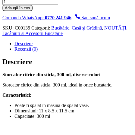
Cantitate
Storcator
Adaugă în coș
citrice
din
Comanda WhatsApp:
0770 241 946
|
Sau sună acum
sticla,
300
SKU:
C00135
Categorii:
Bucătărie
,
Casă și Grădină
,
NOUTĂȚI
,
ml,
Tacâmuri si Accesorii Bucătărie
diverse
Descriere
culori
Recenzii (0)
Descriere
Storcator citrice din sticla, 300 ml, diverse culori
Storcator citrice din sticla, 300 ml, ideal in orice bucatarie.
Caracteristici:
Poate fi spalat in masina de spalat vase.
Dimensiuni: 11 x 8.5 x 11.5 cm
Capacitate: 300 ml