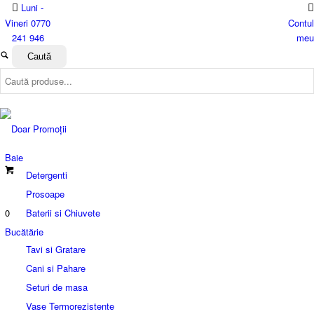
Luni -
Vineri 0770
Contul
241 946
meu
Baie
Detergenti
Prosoape
0
Baterii si Chiuvete
Bucătărie
Tavi si Gratare
Cani si Pahare
Seturi de masa
Vase Termorezistente