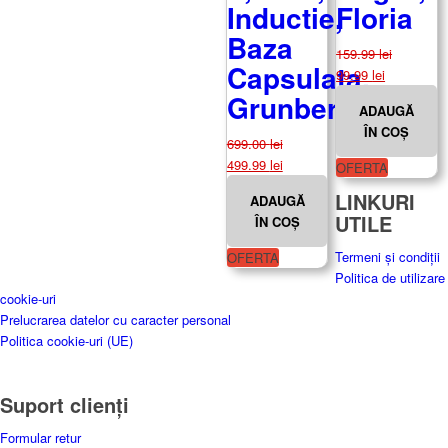
Inductie,
Floria
Baza
159.99
lei
Capsulata,
Prețul
Prețul
99.99
lei
inițial
curent
Grunberg
ADAUGĂ
a
este:
ÎN COȘ
fost:
99.99 lei.
699.00
lei
159.99 lei.
Prețul
Prețul
499.99
lei
OFERTA
inițial
curent
LINKURI
ADAUGĂ
a
este:
UTILE
ÎN COȘ
fost:
499.99 lei.
699.00 lei.
Termeni și condiții
OFERTA
Politica de utilizare
cookie-uri
Prelucrarea datelor cu caracter personal
Politica cookie-uri (UE)
Suport clienți
Formular retur