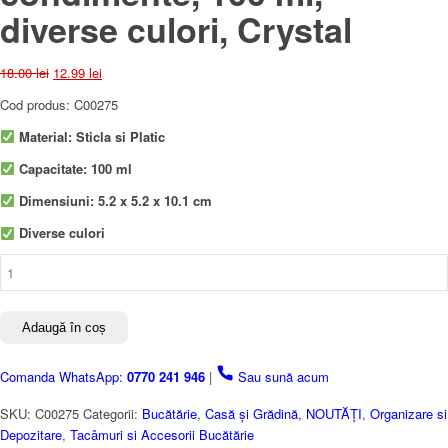
diverse culori, Crystal
Prețul
Prețul
18.00
lei
12.99
lei
inițial
curent
Cod produs: C00275
a
este:
fost:
12.99 lei.
Material: Sticla si Platic
18.00 lei.
Capacitate: 100 ml
Dimensiuni: 5.2 x 5.2 x 10.1 cm
Diverse culori
Cantitate
Recipient
din
sticla,
Adaugă în coș
condimente,
100
Comanda WhatsApp:
0770 241 946
|
Sau sună acum
ml,
diverse
SKU:
C00275
Categorii:
Bucătărie
,
Casă și Grădină
,
NOUTĂȚI
,
Organizare si
culori,
Depozitare
,
Tacâmuri si Accesorii Bucătărie