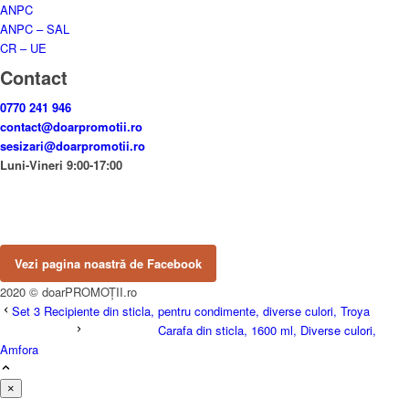
ANPC
ANPC – SAL
CR – UE
Contact
0770 241 946
contact@doarpromotii.ro
sesizari@doarpromotii.ro
Luni-Vineri 9:00-17:00
NE GĂSEȘTI PE FACEBOOK
Urmărește ofertele și noutățile noastre direct pe pagina oficială.
Vezi pagina noastră de Facebook
2020 © doarPROMOȚII.ro
Set 3 Recipiente din sticla, pentru condimente, diverse culori, Troya
Carafa din sticla, 1600 ml, Diverse culori,
Amfora
×