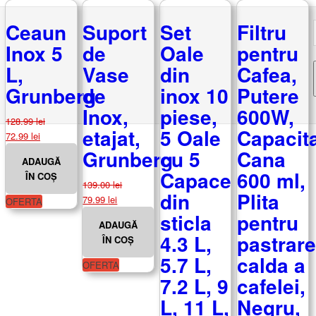
Ceaun
Suport
Set
Filtru
Inox 5
de
Oale
pentru
L,
Vase
din
Cafea,
Grunberg
de
inox 10
Putere
Inox,
piese,
600W,
128.99
lei
etajat,
5 Oale
Capacit
Prețul
Prețul
72.99
lei
inițial
curent
Grunberg
cu 5
Cana
ADAUGĂ
a
este:
Capace
600 ml,
ÎN COȘ
fost:
72.99 lei.
139.00
lei
din
Plita
128.99 lei.
Prețul
Prețul
79.99
lei
OFERTA
inițial
curent
sticla
pentru
ADAUGĂ
a
este:
4.3 L,
pastrar
ÎN COȘ
fost:
79.99 lei.
5.7 L,
calda a
139.00 lei.
OFERTA
7.2 L, 9
cafelei,
L, 11 L,
Negru,